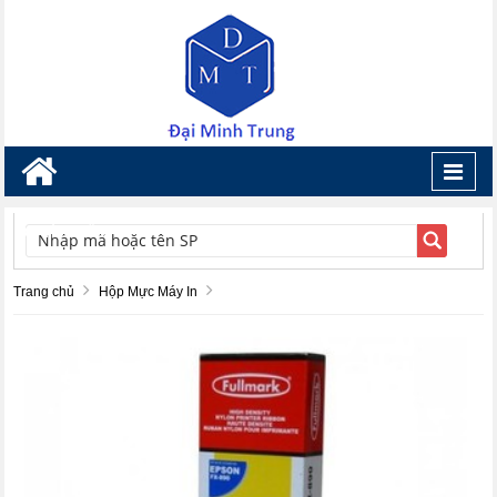
Toggl
navig
TÌM KIẾM
Trang chủ
Hộp Mực Máy In