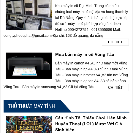
Kho máy in cũ Đại Minh Trung có nhiều
chủng loại máy in cũ nội địa và hàng thanh lý
tại Đà Nẵng. Quý khách hàng liên hệ trực tiếp
để có 1 máy in cũ phù hợp và giá tốt hơn
Hotline 0904272754 - 0913555089 Mail:
congtyphuocphat@gmail.com Địa chỉ: 163 đỗ quang, đà nẵng
CHI TIẾT
Mua bán máy in cũ Vũng Tàu
Bán máy in canon A4 ,A3 như máy mới Vũng
Tàu - Bán máy in hp A4 ,A3 cũ như mới Vũng
Tàu - Bán máy in brother A4 ,A3 tận nơi Vũng
Tàu - Bán máy in epson A4 ,A3 có bảo hành
Vũng Tàu - Bán máy in samsung A4 ,A3 Cũ tại Vũng Tàu
CHI TIẾT
THỦ THUẬT MÁY TÍNH
Cấu Hình Tối Thiểu Chơi Liên Minh
Huyền Thoại (LOL) Mượt Với Giá
Sinh Viên