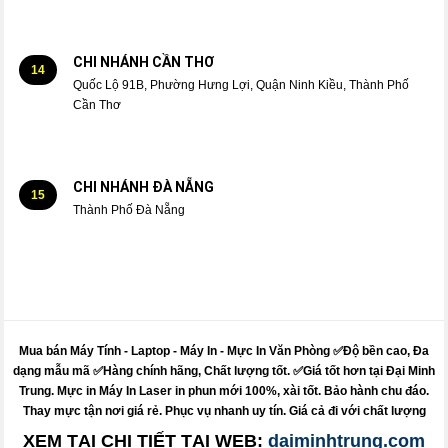
CHI NHÁNH CẦN THƠ
14
Quốc Lộ 91B, Phường Hưng Lợi, Quận Ninh Kiều, Thành Phố
Cần Thơ
CHI NHÁNH ĐÀ NẴNG
15
Thành Phố Đà Nẵng
Mua bán Máy Tính - Laptop - Máy In -
Mực
In Văn Phòng ✅Độ bền cao, Đa
dạng mẫu mã ✅Hàng chính hãng, Chất lượng tốt. ✅Giá tốt hơn tại Đại Minh
Trung.
Mực
in
Máy
In Laser in phun mới 100%, xài tốt. Bảo hành chu đáo.
Thay mực
tận nơi giá rẻ. Phục vụ nhanh uy tín. Giá cả đi với chất lượng
XEM TẠI CHI TIẾT TẠI WEB:
daiminhtrung.com