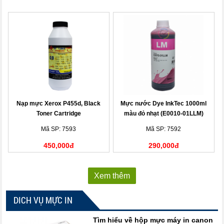
Nạp mực Xerox P455d, Black
Mực nước Dye InkTec 1000ml
Toner Cartridge
màu đỏ nhạt (E0010-01LLM)
Mã SP: 7593
Mã SP: 7592
450,000đ
290,000đ
Xem thêm
DICH VỤ MỰC IN
Tìm hiểu về hộp mực máy in canon