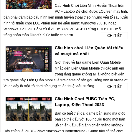
Cấu Hình Chơi Liên Minh Huyền Thoại trên
PC – Laptop Để chơi được LOL trên máy tính,
bản phải đảm bảo cấu hình liên minh huyền thoại theo nhưng yếu tố sau: Cấu
hình tối thiểu chơi LOL Phiên bản hệ điều hành: Windows 7, 8,10 hoặc
Windows XP CPU: Bộ vi xử lí 2GHz RAM PC: 4GB Ổ cứng HDD: 10GHz ổ
trống hoàn toàn DirectX: 9.0c hoặc cao hơn
CHI TIẾT
Cấu hình chơi Liên Quân tối thiểu
và mượt mà nhất
Giới thiệu về tựa game Liên Quân Mobile
Nhắc đến Liên Quân Mobile thì các anh em
trong làng game không ai là không biết đến
tựa game này. Liên Quân Mobile là tựa game có tên gọi Tiếng Anh là Arena of
Valor, đây là một trò chơi sử dụng chiến thuật đấu trường.
CHI TIẾT
Cấu Hình Chơi PUBG Trên PC,
Laptop, Điện Thoại 2023
Bạn có biết thể loại game bắn súng mà ở đó
bạn có thể đấu với 100 người trong một bản
đồ chiến đấu để giành chiến thắng không?
Đây chính là PUBG (Playerunknown's Battleground). Game này có thể chơi