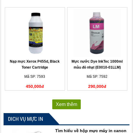
Nạp mực Xerox P455d, Black
Mực nước Dye InkTec 1000ml
Toner Cartridge
màu đỏ nhạt (E0010-01LLM)
Mã SP: 7593
Mã SP: 7592
450,000đ
290,000đ
Xem thêm
DICH VỤ MỰC IN
Tìm hiểu về hộp mực máy in canon