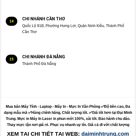
CHI NHÁNH CẦN THƠ
14
Quốc Lộ 91B, Phường Hưng Lợi, Quận Ninh Kiều, Thành Phố
Cần Thơ
CHI NHÁNH ĐÀ NẴNG
15
Thành Phố Đà Nẵng
Mua bán Máy Tính - Laptop - Máy In -
Mực
In Văn Phòng ✅Độ bền cao, Đa
dạng mẫu mã ✅Hàng chính hãng, Chất lượng tốt. ✅Giá tốt hơn tại Đại Minh
Trung.
Mực
in
Máy
In Laser in phun mới 100%, xài tốt. Bảo hành chu đáo.
Thay mực
tận nơi giá rẻ. Phục vụ nhanh uy tín. Giá cả đi với chất lượng
XEM TẠI CHI TIẾT TẠI WEB:
daiminhtrung.com