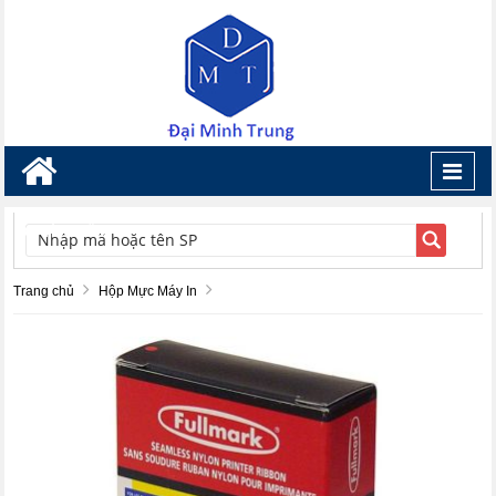
Toggl
navig
TÌM KIẾM
Trang chủ
Hộp Mực Máy In