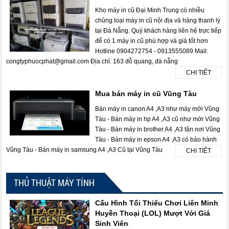
Kho máy in cũ Đại Minh Trung có nhiều
chủng loại máy in cũ nội địa và hàng thanh lý
tại Đà Nẵng. Quý khách hàng liên hệ trực tiếp
để có 1 máy in cũ phù hợp và giá tốt hơn
Hotline 0904272754 - 0913555089 Mail:
congtyphuocphat@gmail.com Địa chỉ: 163 đỗ quang, đà nẵng
CHI TIẾT
Mua bán máy in cũ Vũng Tàu
Bán máy in canon A4 ,A3 như máy mới Vũng
Tàu - Bán máy in hp A4 ,A3 cũ như mới Vũng
Tàu - Bán máy in brother A4 ,A3 tận nơi Vũng
Tàu - Bán máy in epson A4 ,A3 có bảo hành
Vũng Tàu - Bán máy in samsung A4 ,A3 Cũ tại Vũng Tàu
CHI TIẾT
THỦ THUẬT MÁY TÍNH
Cấu Hình Tối Thiểu Chơi Liên Minh
Huyền Thoại (LOL) Mượt Với Giá
Sinh Viên