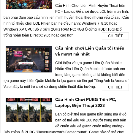
Cấu Hình Chơi Liên Minh Huyền Thoại trên
PC – Laptop Để chơi được LOL trên máy tính,
bản phải đảm bảo cấu hình liên minh huyền thoại theo nhưng yếu tố sau: Cấu
hình tối thiểu chơi LOL Phiên bản hệ điều hành: Windows 7, 8,10 hoặc
Windows XP CPU: Bộ vi xử lí 2GHz RAM PC: 4GB Ổ cứng HDD: 10GHz ổ
trống hoàn toàn DirectX: 9.0c hoặc cao hơn
CHI TIẾT
Cấu hình chơi Liên Quân tối thiểu
và mượt mà nhất
Giới thiệu về tựa game Liên Quân Mobile
Nhắc đến Liên Quân Mobile thì các anh em
trong làng game không ai là không biết đến
tựa game này. Liên Quân Mobile là tựa game có tên gọi Tiếng Anh là Arena of
Valor, đây là một trò chơi sử dụng chiến thuật đấu trường.
CHI TIẾT
Cấu Hình Chơi PUBG Trên PC,
Laptop, Điện Thoại 2023
Bạn có biết thể loại game bắn súng mà ở đó
bạn có thể đấu với 100 người trong một bản
đồ chiến đấu để giành chiến thắng không?
Đây chính là PUBG (Playerunknown's Battleground). Game này có thể chơi