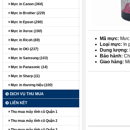
Mực in Canon (
364
)
Mực in Brother (
229
)
Mực in Epson (
290
)
Mực in Xerox (
190
)
Mã mực:
Mưc 
Mực in Ricoh (
69
)
Loại mực:
In 
Mực in OKi (
237
)
Dung lượng:
Bảo hành:
Ch
Mực in Samsung (
103
)
Giao hàng:
Mi
Mực in Panasonic (
14
)
Mực in Sharp (
11
)
Mực in thương hiệu (
100
)
DỊCH VỤ THU MUA
LIÊN KẾT
Thu mua máy tính cũ Quận 1
itdolozi.com
Thu mua máy tính cũ Quận 2
Thu mua máy tính cũ Quận 3