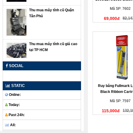
Cartridge (N478
Mã SP: 7602
Thu mua máy tính cũ Quận
Tân Phú
69,000đ
82,14
Thu mua máy tính cũ giá cao
tại TP HCM
SOCIAL
STATIC
Ruy băng Fullmark 
Black Ribbon Cartr
Online:
(N617BK)
Mã SP: 7597
Today:
115,000đ
132,1
Past 24h:
All: