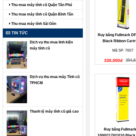
Thu mua máy tính cũ Quận Tân Phú
Thu mua máy tính cũ Quận Bình Tân
Thu mua máy tính Sài Gòn
TIN TỨC
Ruy băng Fullmark D
Black Ribbon Cartr
Dịch vụ thu mua linh kiện
(N635BK)
máy tính cũ
Mã SP: 7607
330,000đ
354,8
Dịch vụ thu mua máy Tính cũ
TPHCM
Thanh lý máy tính cũ giá cao
Ruy băng Fullmar
1000/1170/1010 Black