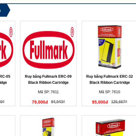
n
ERC-05
Ruy băng Fullmark ERC-09
Ruy băng Fullmark ERC-32
idge
Black Ribbon Cartridge
Black Ribbon Cartridge
(N363BK)
(N992BK)
Mã SP: 7611
Mã SP: 7610
00₫
79,000đ
84,043₫
95,000đ
126,667₫