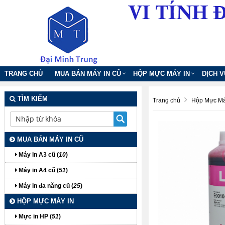
TRANG CHỦ
MUA BÁN MÁY IN CŨ
HỘP MỰC MÁY IN
DỊCH 
TÌM KIẾM
Trang chủ
Hộp Mực Má
MUA BÁN MÁY IN CŨ
Máy in A3 cũ (
10
)
Máy in A4 cũ (
51
)
Máy in đa năng cũ (
25
)
HỘP MỰC MÁY IN
Mực in HP (
51
)