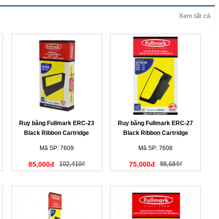
Xem tất cả
Ruy băng Fullmark ERC-23
Ruy băng Fullmark ERC-27
Black Ribbon Cartridge
Black Ribbon Cartridge
(N823BK)
(N635BK)
Mã SP: 7609
Mã SP: 7608
85,000đ
102,410₫
75,000đ
98,684₫