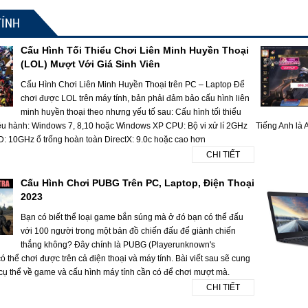
TÍNH
Cấu Hình Tối Thiểu Chơi Liên Minh Huyền Thoại
(LOL) Mượt Với Giá Sinh Viên
Cấu Hình Chơi Liên Minh Huyền Thoại trên PC – Laptop Để
chơi được LOL trên máy tính, bản phải đảm bảo cấu hình liên
minh huyền thoại theo nhưng yếu tố sau: Cấu hình tối thiểu
ều hành: Windows 7, 8,10 hoặc Windows XP CPU: Bộ vi xử lí 2GHz
Tiếng Anh là A
10GHz ổ trống hoàn toàn DirectX: 9.0c hoặc cao hơn
CHI TIẾT
Cấu Hình Chơi PUBG Trên PC, Laptop, Điện Thoại
2023
Bạn có biết thể loại game bắn súng mà ở đó bạn có thể đấu
với 100 người trong một bản đồ chiến đấu để giành chiến
thắng không? Đây chính là PUBG (Playerunknown's
 thể chơi được trên cả điện thoại và máy tính. Bài viết sau sẽ cung
 cụ thể về game và cấu hình máy tính cần có để chơi mượt mà.
CHI TIẾT