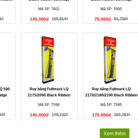
BK)
(N643BK)
(N655BK)
Mã SP: 7601
Mã SP: 7600
3₫
145,000đ
155,914₫
75,000đ
93,750₫
LQ 590
Ruy băng Fullmark LQ
Ruy băng Fullmark LQ
idge
2175/2090 Black Ribbon
2170/2180/2190 Black Ribbon
Cartridge (N618BK)
Cartridge (N177BK)
Mã SP: 7596
Mã SP: 7595
84₫
140,000đ
170,732₫
170,000đ
184,783₫
Xem thêm