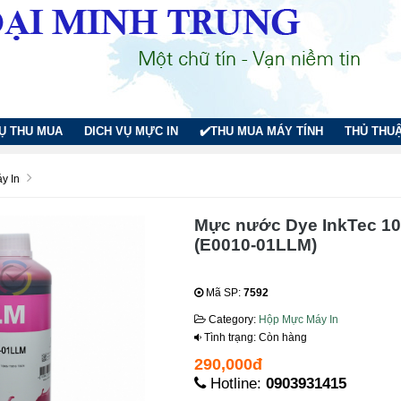
VỤ THU MUA
DICH VỤ MỰC IN
✔️THU MUA MÁY TÍNH
THỦ THUẬ
y In
Mực nước Dye InkTec 10
(E0010-01LLM)
Mã SP:
7592
Category:
Hộp Mực Máy In
Tình trạng: Còn hàng
290,000đ
Hotline:
0903931415