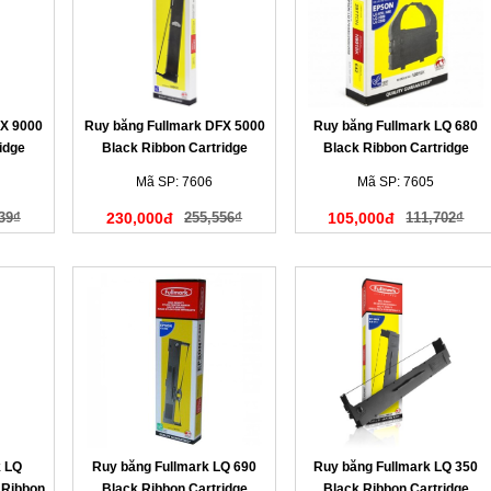
FX 9000
Ruy băng Fullmark DFX 5000
Ruy băng Fullmark LQ 680
idge
Black Ribbon Cartridge
Black Ribbon Cartridge
(N844BK)
(N901BK)
Mã SP: 7606
Mã SP: 7605
39₫
230,000đ
255,556₫
105,000đ
111,702₫
k LQ
Ruy băng Fullmark LQ 690
Ruy băng Fullmark LQ 350
 Ribbon
Black Ribbon Cartridge
Black Ribbon Cartridge