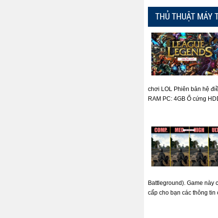
THỦ THUẬT MÁY 
chơi LOL Phiên bản hệ đi
RAM PC: 4GB Ổ cứng HDD: 
Battleground). Game này có
cấp cho bạn các thông tin