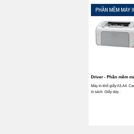
PHẦN MỀM MÁY I
Driver - Phần mềm m
Máy in khổ giấy A3.A4. Ca
in sách. Giấy dày .