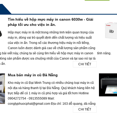
Tìm hiểu về hộp mực máy in canon 6030w - Giải
pháp tối ưu cho việc in ấn.
Hộp mực máy in là một trong những linh kiện quan trọng của
máy in, đóng vai trò quyết định đến chất lượng và hiệu suất
của việc in ấn. Trong số các thương hiệu máy in nổi tiếng,
Canon luôn được đánh giá cao về chất lượng sản phẩm cũng
g bài viết này, chúng ta sẽ cùng tìm hiểu về hộp mực máy in canon
tính năng.
dòng sản phẩm được ưa chuộng nhất của Canon và tại sao nó lại là
n ấn.
CHI TIẾT
Mua bán máy in cũ Đà Nẵng
Kho máy in cũ Đại Minh Trung có nhiều chủng loại máy in cũ
nội địa và hàng thanh lý tại Đà Nẵng. Quý khách hàng liên hệ
trực tiếp để có 1 máy in cũ phù hợp và giá tốt hơn Hotline
0904272754 - 0913555089 Mail:
congtyphuocphat@gmail.com Địa chỉ: 163 đỗ quang, đà nẵng
CHI TIẾT