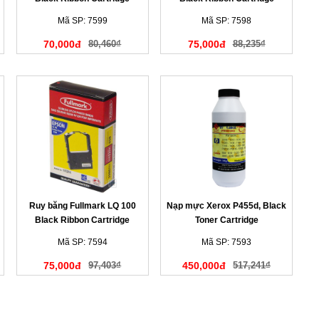
(N653BK)
(N477BK)
Mã SP: 7599
Mã SP: 7598
70,000đ
80,460₫
75,000đ
88,235₫
Ruy băng Fullmark LQ 100
Nạp mực Xerox P455d, Black
Black Ribbon Cartridge
Toner Cartridge
(N152BK)
Mã SP: 7594
Mã SP: 7593
75,000đ
97,403₫
450,000đ
517,241₫