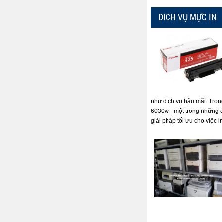
DICH VỤ MỰC IN
như dịch vụ hậu mãi. Tron
6030w - một trong những 
giải pháp tối ưu cho việc i