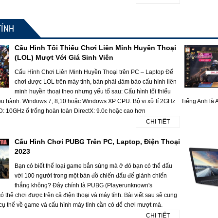
TÍNH
Cấu Hình Tối Thiểu Chơi Liên Minh Huyền Thoại
(LOL) Mượt Với Giá Sinh Viên
Cấu Hình Chơi Liên Minh Huyền Thoại trên PC – Laptop Để
chơi được LOL trên máy tính, bản phải đảm bảo cấu hình liên
minh huyền thoại theo nhưng yếu tố sau: Cấu hình tối thiểu
ều hành: Windows 7, 8,10 hoặc Windows XP CPU: Bộ vi xử lí 2GHz
Tiếng Anh là A
10GHz ổ trống hoàn toàn DirectX: 9.0c hoặc cao hơn
CHI TIẾT
Cấu Hình Chơi PUBG Trên PC, Laptop, Điện Thoại
2023
Bạn có biết thể loại game bắn súng mà ở đó bạn có thể đấu
với 100 người trong một bản đồ chiến đấu để giành chiến
thắng không? Đây chính là PUBG (Playerunknown's
 thể chơi được trên cả điện thoại và máy tính. Bài viết sau sẽ cung
 cụ thể về game và cấu hình máy tính cần có để chơi mượt mà.
CHI TIẾT