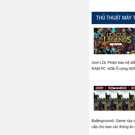
THỦ THUẬT MÁY 
chơi LOL Phiên bản hệ đi
RAM PC: 4GB Ổ cứng HDD: 
Battleground). Game này có
cấp cho bạn các thông tin