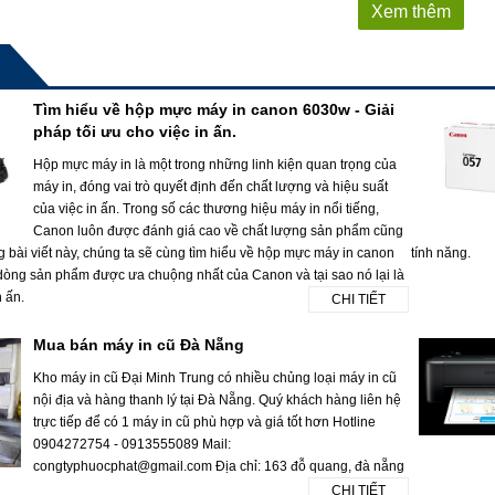
Xem thêm
Tìm hiểu về hộp mực máy in canon 6030w - Giải
pháp tối ưu cho việc in ấn.
Hộp mực máy in là một trong những linh kiện quan trọng của
máy in, đóng vai trò quyết định đến chất lượng và hiệu suất
của việc in ấn. Trong số các thương hiệu máy in nổi tiếng,
Canon luôn được đánh giá cao về chất lượng sản phẩm cũng
g bài viết này, chúng ta sẽ cùng tìm hiểu về hộp mực máy in canon
tính năng.
dòng sản phẩm được ưa chuộng nhất của Canon và tại sao nó lại là
n ấn.
CHI TIẾT
Mua bán máy in cũ Đà Nẵng
Kho máy in cũ Đại Minh Trung có nhiều chủng loại máy in cũ
nội địa và hàng thanh lý tại Đà Nẵng. Quý khách hàng liên hệ
trực tiếp để có 1 máy in cũ phù hợp và giá tốt hơn Hotline
0904272754 - 0913555089 Mail:
congtyphuocphat@gmail.com Địa chỉ: 163 đỗ quang, đà nẵng
CHI TIẾT