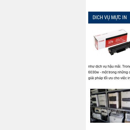
DICH VỤ MỰC IN
như dịch vụ hậu mãi. Tron
6030w - một trong những 
giải pháp tối ưu cho việc i