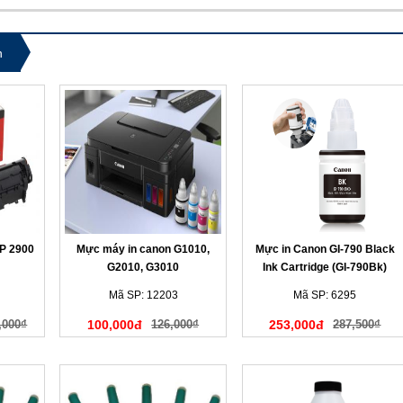
n
P 2900
Mực máy in canon G1010,
Mực in Canon GI-790 Black
G2010, G3010
Ink Cartridge (GI-790Bk)
Mã SP: 12203
Mã SP: 6295
,000₫
100,000đ
126,000₫
253,000đ
287,500₫