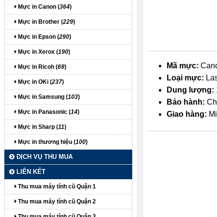
Mực in Canon (
364
)
Mực in Brother (
229
)
Mực in Epson (
290
)
Mực in Xerox (
190
)
Mã mực:
Cano
Mực in Ricoh (
69
)
Loại mực:
Las
Mực in OKi (
237
)
Dung lượng:
Mực in Samsung (
103
)
Bảo hành:
Ch
Mực in Panasonic (
14
)
Giao hàng:
Mi
Mực in Sharp (
11
)
Mực in thương hiệu (
100
)
DỊCH VỤ THU MUA
LIÊN KẾT
Thu mua máy tính cũ Quận 1
Thu mua máy tính cũ Quận 2
itdolozi.com
Thu mua máy tính cũ Quận 3