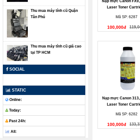
Nạp mực Canon FX9,
Laser Toner Cartr
Thu mua máy tính cũ Quận
Tân Phú
Mã SP: 6287
100,000đ
119,0
Thu mua máy tính cũ giá cao
tại TP HCM
SOCIAL
STATIC
Nạp mực Canon 313,
Online:
Laser Toner Cartr
Today:
Mã SP: 6282
Past 24h:
100,000đ
133,3
All: