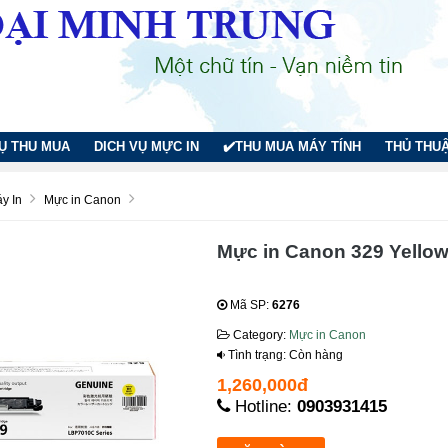
VỤ THU MUA
DICH VỤ MỰC IN
✔️THU MUA MÁY TÍNH
THỦ THUẬ
y In
Mực in Canon
Mực in Canon 329 Yellow
Mã SP:
6276
Category:
Mực in Canon
Tình trạng: Còn hàng
1,260,000đ
Hotline:
0903931415