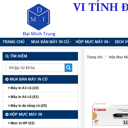
TRANG CHỦ
MUA BÁN MÁY IN CŨ
HỘP MỰC MÁY IN
DỊCH 
TÌM KIẾM
Trang chủ
Hộp Mực Má
MUA BÁN MÁY IN CŨ
Máy in A3 cũ (
10
)
Máy in A4 cũ (
51
)
Máy in đa năng cũ (
25
)
HỘP MỰC MÁY IN
Mực in HP (
51
)