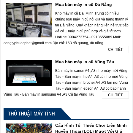
Mua bán máy in cũ Đà Nẵng
Kho máy in cũ Đại Minh Trung có nhiều
chủng loại máy in cũ nội địa và hàng thanh lý
tại Đà Nẵng. Quý khách hàng liên hệ trực tiếp
để có 1 máy in cũ phù hợp và giá tốt hơn
Hotline 0904272754 - 0913555089 Mail:
congtyphuocphat@gmail.com Địa chỉ: 163 đỗ quang, đà nẵng
CHI TIẾT
Mua bán máy in cũ Vũng Tàu
Bán máy in canon A4 ,A3 như máy mới Vũng
Tàu - Bán máy in hp A4 ,A3 cũ như mới Vũng
Tàu - Bán máy in brother A4 ,A3 tận nơi Vũng
Tàu - Bán máy in epson A4 ,A3 có bảo hành
Vũng Tàu - Bán máy in samsung A4 ,A3 Cũ tại Vũng Tàu
CHI TIẾT
THỦ THUẬT MÁY TÍNH
Cấu Hình Tối Thiểu Chơi Liên Minh
Huyền Thoại (LOL) Mượt Với Giá