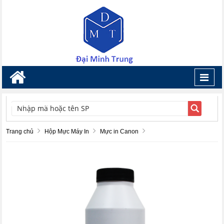
Toggl
navig
TÌM KIẾM
Trang chủ
Hộp Mực Máy In
Mực in Canon