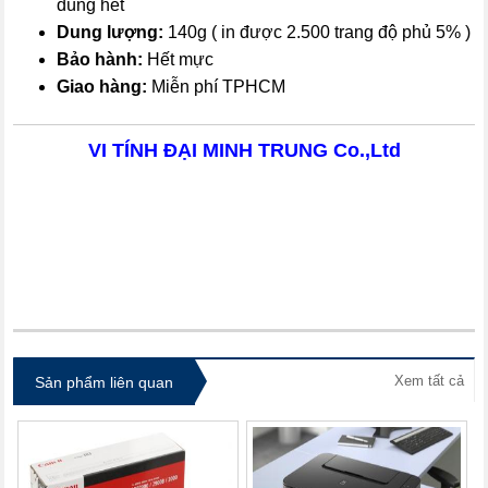
dùng hết
Dung lượng:
140g ( in được 2.500 trang độ phủ 5% )
Bảo hành:
Hết mực
Giao hàng:
Miễn phí TPHCM
VI TÍNH ĐẠI MINH TRUNG Co.,Ltd
itdolozi.com
Xem tất cả
Sản phẩm liên quan