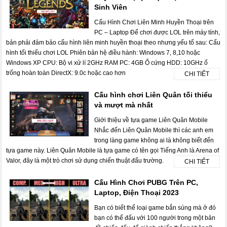
Sinh Viên
Cấu Hình Chơi Liên Minh Huyền Thoại trên
PC – Laptop Để chơi được LOL trên máy tính,
bản phải đảm bảo cấu hình liên minh huyền thoại theo nhưng yếu tố sau: Cấu
hình tối thiểu chơi LOL Phiên bản hệ điều hành: Windows 7, 8,10 hoặc
Windows XP CPU: Bộ vi xử lí 2GHz RAM PC: 4GB Ổ cứng HDD: 10GHz ổ
trống hoàn toàn DirectX: 9.0c hoặc cao hơn
CHI TIẾT
Cấu hình chơi Liên Quân tối thiểu
và mượt mà nhất
Giới thiệu về tựa game Liên Quân Mobile
Nhắc đến Liên Quân Mobile thì các anh em
trong làng game không ai là không biết đến
tựa game này. Liên Quân Mobile là tựa game có tên gọi Tiếng Anh là Arena of
Valor, đây là một trò chơi sử dụng chiến thuật đấu trường.
CHI TIẾT
Cấu Hình Chơi PUBG Trên PC,
Laptop, Điện Thoại 2023
Bạn có biết thể loại game bắn súng mà ở đó
bạn có thể đấu với 100 người trong một bản