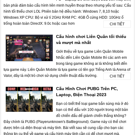
bản phải đảm bảo cấu hình liên minh huyền thoại theo nhưng yếu tố sau: Cấu
hình tối thiểu chơi LOL Phiên bản hệ điều hành: Windows 7, 8,10 hoặc
Windows XP CPU: Bộ vi xử lí 2GHz RAM PC: 4GB Ổ cứng HDD: 10GHz ổ
trống hoàn toàn DirectX: 9.0c hoặc cao hơn
CHI TIẾT
Cấu hình chơi Liên Quân tối thiểu
và mượt mà nhất
Giới thiệu về tựa game Liên Quân Mobile
Nhắc đến Liên Quân Mobile thì các anh em
trong làng game không ai là không biết đến
tựa game này. Liên Quân Mobile là tựa game có tên gọi Tiếng Anh là Arena of
Valor, đây là một trò chơi sử dụng chiến thuật đấu trường.
CHI TIẾT
Cấu Hình Chơi PUBG Trên PC,
Laptop, Điện Thoại 2023
Bạn có biết thể loại game bắn súng mà ở đó
bạn có thể đấu với 100 người trong một bản
đồ chiến đấu để giành chiến thắng không?
Đây chính là PUBG (Playerunknown's Battleground). Game này có thể chơi
được trên cả điện thoại và máy tính. Bài viết sau sẽ cung cấp cho bạn các
thông tin cụ thể về game và cấu hình máy tính cần có để chơi mượt mà.