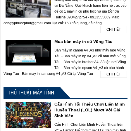
tại Đà Nẵng. Quý khách hàng liên hệ trực tiếp
để có 1 máy in cũ phù hợp và giá tốt hơn
Hotline 0904272754 - 0913555089 Mail:
congtyphuocphat@gmail.com Địa chỉ: 163 đỗ quang, đà nẵng
CHI TIẾT
Mua bán máy in cũ Vũng Tàu
Bán máy in canon A4 ,A3 như máy mới Vũng
Tàu - Bán máy in hp A4 ,A3 cũ như mới Vũng
Tàu - Bán máy in brother A4 ,A3 tận nơi Vũng
Tàu - Bán máy in epson A4 ,A3 có bảo hành
Vũng Tàu - Bán máy in samsung A4 ,A3 Cũ tại Vũng Tàu
CHI TIẾT
THỦ THUẬT MÁY TÍNH
Cấu Hình Tối Thiểu Chơi Liên Minh
Huyền Thoại (LOL) Mượt Với Giá
Sinh Viên
Cấu Hình Chơi Liên Minh Huyền Thoại trên
PC – Laptop Để chơi được LOL trên máy tính,