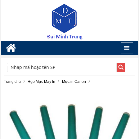
Toggl
navig
TÌM KIẾM
Trang chủ
Hộp Mực Máy In
Mực in Canon