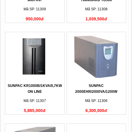
With Avr
TWINGARD TG500
Mã SP: 11309
Mã SP: 11308
950,000đ
1,039,500đ
SUNPAC KR1000B/1KVA/0,7KW
SUNPAC
ON LINE
2000EHR/2000VA/1200W
Mã SP: 11307
Mã SP: 11306
5,885,000đ
6,300,000đ