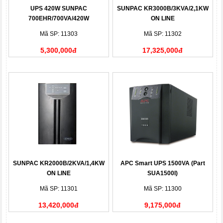
UPS 420W SUNPAC
SUNPAC KR3000B/3KVA/2,1KW
700EHR/700VA/420W
ON LINE
Mã SP: 11303
Mã SP: 11302
5,300,000đ
17,325,000đ
SUNPAC KR2000B/2KVA/1,4KW
APC Smart UPS 1500VA (Part
ON LINE
SUA1500I)
Mã SP: 11301
Mã SP: 11300
13,420,000đ
9,175,000đ