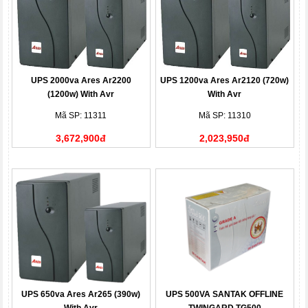
UPS 2000va Ares Ar2200
UPS 1200va Ares Ar2120 (720w)
(1200w) With Avr
With Avr
Mã SP: 11311
Mã SP: 11310
3,672,900đ
2,023,950đ
UPS 650va Ares Ar265 (390w)
UPS 500VA SANTAK OFFLINE