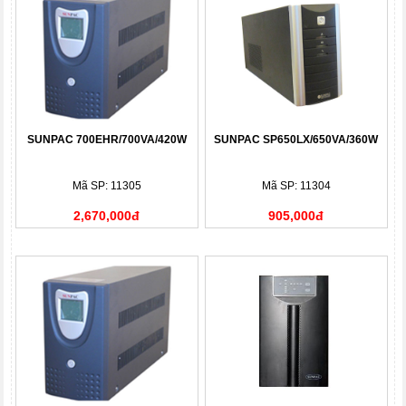
SUNPAC 700EHR/700VA/420W
SUNPAC SP650LX/650VA/360W
Mã SP: 11305
Mã SP: 11304
2,670,000đ
905,000đ