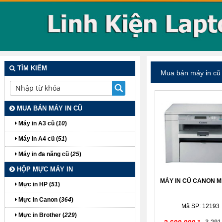
TÌM KIẾM
Mua bán máy in cũ
MUA BÁN MÁY IN CŨ
Máy in A3 cũ (
10
)
Máy in A4 cũ (
51
)
Máy in đa năng cũ (
25
)
HỘP MỰC MÁY IN
MÁY IN CŨ CANON M
Mực in HP (
51
)
Mực in Canon (
364
)
Mã SP: 12193
Mực in Brother (
229
)