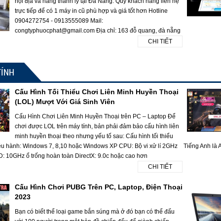
nội địa và hàng thanh lý tại Đà Nẵng. Quý khách hàng liên hệ
trực tiếp để có 1 máy in cũ phù hợp và giá tốt hơn Hotline
0904272754 - 0913555089 Mail:
congtyphuocphat@gmail.com Địa chỉ: 163 đỗ quang, đà nẵng
CHI TIẾT
TÍNH
Cấu Hình Tối Thiểu Chơi Liên Minh Huyền Thoại
(LOL) Mượt Với Giá Sinh Viên
Cấu Hình Chơi Liên Minh Huyền Thoại trên PC – Laptop Để
chơi được LOL trên máy tính, bản phải đảm bảo cấu hình liên
minh huyền thoại theo nhưng yếu tố sau: Cấu hình tối thiểu
ều hành: Windows 7, 8,10 hoặc Windows XP CPU: Bộ vi xử lí 2GHz
Tiếng Anh là A
10GHz ổ trống hoàn toàn DirectX: 9.0c hoặc cao hơn
CHI TIẾT
Cấu Hình Chơi PUBG Trên PC, Laptop, Điện Thoại
2023
Bạn có biết thể loại game bắn súng mà ở đó bạn có thể đấu