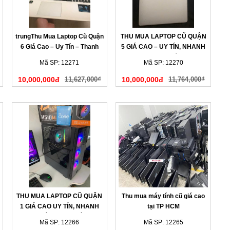
trungThu Mua Laptop Cũ Quận
THU MUA LAPTOP CŨ QUẬN
6 Giá Cao – Uy Tín – Thanh
5 GIÁ CAO – UY TÍN, NHANH
Toán Nhanh
GỌN, THANH TOÁN NGAY
Mã SP: 12271
Mã SP: 12270
10,000,000đ
11,627,000₫
10,000,000đ
11,764,000₫
THU MUA LAPTOP CŨ QUẬN
Thu mua máy tính cũ giá cao
1 GIÁ CAO UY TÍN, NHANH
tại TP HCM
CHÓNG TẠI NHÀ
Mã SP: 12266
Mã SP: 12265