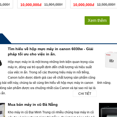
1,000₫
10,000,000đ
11,904,000₫
10,000,000đ
12,500,000₫
Xem thêm
Tìm hiểu về hộp mực máy in canon 6030w - Giải
pháp tối ưu cho việc in ấn.
Hộp mực máy in là một trong những linh kiện quan trọng của
máy in, đóng vai trò quyết định đến chất lượng và hiệu suất
của việc in ấn. Trong số các thương hiệu máy in nổi tiếng,
Canon luôn được đánh giá cao về chất lượng sản phẩm cũng
g bài viết này, chúng ta sẽ cùng tìm hiểu về hộp mực máy in canon
tính năng.
dòng sản phẩm được ưa chuộng nhất của Canon và tại sao nó lại là
n ấn.
CHI TIẾT
Mua bán máy in cũ Đà Nẵng
Kho máy in cũ Đại Minh Trung có nhiều chủng loại máy in cũ