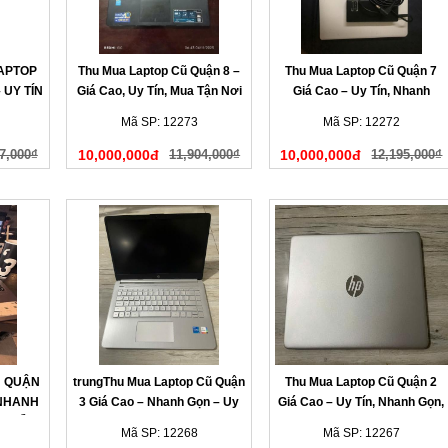
LAPTOP
Thu Mua Laptop Cũ Quận 8 –
Thu Mua Laptop Cũ Quận 7
 UY TÍN
Giá Cao, Uy Tín, Mua Tận Nơi
Giá Cao – Uy Tín, Nhanh
HANH
Chóng, Có Mặt Tận Nơi
Mã SP: 12273
Mã SP: 12272
7,000₫
10,000,000đ
11,904,000₫
10,000,000đ
12,195,000₫
Ũ QUẬN
trungThu Mua Laptop Cũ Quận
Thu Mua Laptop Cũ Quận 2
 NHANH
3 Giá Cao – Nhanh Gọn – Uy
Giá Cao – Uy Tín, Nhanh Gọn,
N LIỀN
Tín Tại Nhà
Có Mặt Sau 15 Phút
Mã SP: 12268
Mã SP: 12267