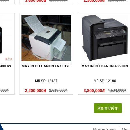
,000₫
3,600,000đ
4,390,000₫
2,500,000đ
2,873,000₫
4580DW
MÁY IN CŨ CANON FAX L170
MÁY IN CŨ CANON 4850DN
Mã SP: 12187
Mã SP: 12186
,000₫
2,200,000đ
2,619,000₫
3,800,000đ
4,634,000₫
Xem thêm
Mực in Xerox
Mực 