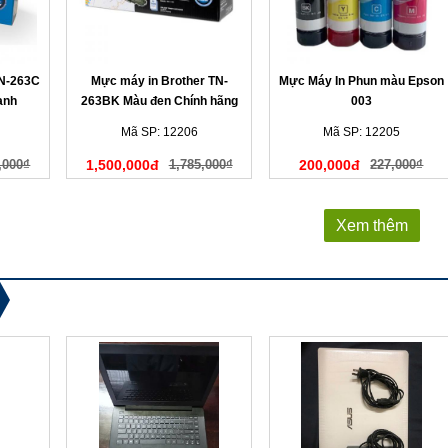
TN-263C
Mực máy in Brother TN-
Mực Máy In Phun màu Epson
anh
263BK Màu đen Chính hãng
003
Mã SP: 12206
Mã SP: 12205
,000₫
1,500,000đ
1,785,000₫
200,000đ
227,000₫
Xem thêm