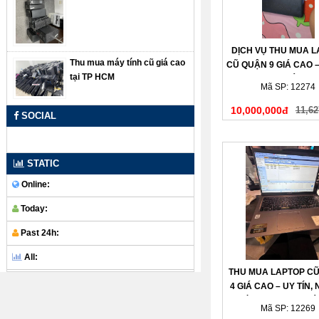
DỊCH VỤ THU MUA 
Thu mua máy tính cũ giá cao
CŨ QUẬN 9 GIÁ CAO –
tại TP HCM
– THANH TOÁN N
Mã SP: 12274
10,000,000đ
11,62
SOCIAL
STATIC
Online:
Today:
Past 24h:
All:
THU MUA LAPTOP C
4 GIÁ CAO – UY TÍN,
CHÓNG, THANH TOÁ
Mã SP: 12269
TAY