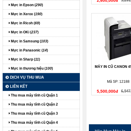
2,600,000đ
3,291
Mực in Epson (
290
)
Mực in Xerox (
190
)
Mực in Ricoh (
69
)
Mực in OKi (
237
)
Mực in Samsung (
103
)
Mực in Panasonic (
14
)
Mực in Sharp (
11
)
MÁY IN CŨ CANON 
Mực in thương hiệu (
100
)
DỊCH VỤ THU MUA
Mã SP: 12188
LIÊN KẾT
5,500,000đ
6,547
Thu mua máy tính cũ Quận 1
Thu mua máy tính cũ Quận 2
Thu mua máy tính cũ Quận 3
Thu mua máy tính cũ Quận 4
Hộp Mực Máy In