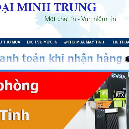
VỤ THU MUA
DICH VỤ MỰC IN
✔️THU MUA MÁY TÍNH
THỦ THUẬ