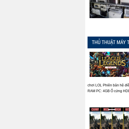
THỦ THUẬT MÁY 
chơi LOL Phiên bản hệ đi
RAM PC: 4GB Ổ cứng HDD: 