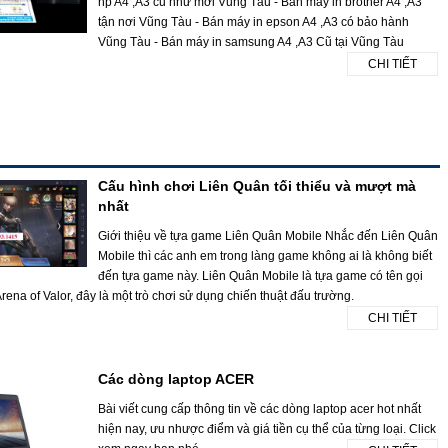
hp A4 ,A3 cũ như mới Vũng Tàu - Bán máy in brother A4 ,A3
tận nơi Vũng Tàu - Bán máy in epson A4 ,A3 có bảo hành
Vũng Tàu - Bán máy in samsung A4 ,A3 Cũ tại Vũng Tàu
CHI TIẾT
Cấu hình chơi Liên Quân tối thiểu và mượt mà
nhất
Giới thiệu về tựa game Liên Quân Mobile Nhắc đến Liên Quân
Mobile thì các anh em trong làng game không ai là không biết
đến tựa game này. Liên Quân Mobile là tựa game có tên gọi
rena of Valor, đây là một trò chơi sử dụng chiến thuật đấu trường.
CHI TIẾT
Các dòng laptop ACER
Bài viết cung cấp thông tin về các dòng laptop acer hot nhất
hiện nay, ưu nhược điểm và giá tiền cụ thể của từng loại. Click