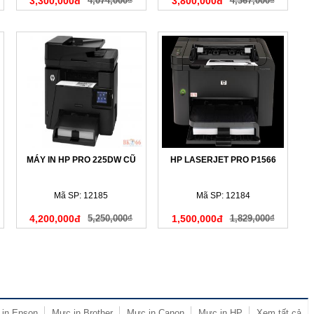
3,300,000đ
4,074,000₫
3,800,000đ
4,367,000₫
MÁY IN HP PRO 225DW CŨ
HP LASERJET PRO P1566
Mã SP: 12185
Mã SP: 12184
4,200,000đ
5,250,000₫
1,500,000đ
1,829,000₫
in Epson
Mực in Brother
Mực in Canon
Mực in HP
Xem tất cả