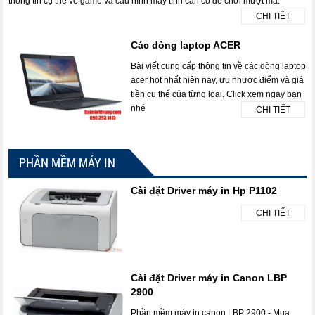
thông tin cụ thể về game và cấu hình máy tính cần có để chơi mượt mà.
CHI TIẾT
Các dòng laptop ACER
Bài viết cung cấp thông tin về các dòng laptop
acer hot nhất hiện nay, ưu nhược điểm và giá
tiền cụ thể của từng loại. Click xem ngay bạn
nhé
CHI TIẾT
PHẦN MỀM MÁY IN
Cài đặt Driver máy in Hp P1102
CHI TIẾT
Cài đặt Driver máy in Canon LBP
2900
Phần mềm máy in canon LBP 2900 - Mua