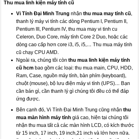
Thu mua linh kiện máy tính cũ
Vi Tính Đại Minh Trung
nhận
thu mua may tính cũ
,
thanh lý máy vi tính các dòng Pentium I, Pentium II,
Pentium III, Pentium IV, thu mua may vi tinh cu
Celeron, Duo Core, máy tính Core 2 Duo, hoặc các
dòng cao cấp hơn core i3, i5, i5,… Thu mua máy tính
cũ chạy CPU AMD.
Ngoài ra, chúng tôi còn
thu mua linh kiện máy tính
cũ hcm
bao gồm các loại: thu mua main, CPU, HDD,
Ram, Case, nguồn máy tính, bàn phím (keyboard),
chuột (mouse), bộ lưu điện máy vi tính (UPS)… Bạn
cần bán gì, cần thanh lý gì chúng tôi đều có thể đáp
ứng được.
Bên cạnh đó, Vi Tính Đại Minh Trung cũng nhận
thu
mua màn hình máy tính
giá cao, hiện tại chúng tôi
nhận thu mua tất cả các màn hình LCD, có kích thước
từ 15 inch, 17 inch, 19 inch,21 inch và lớn hơn nữa.