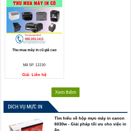
Thu mua máy in cũ giá cao
Mã SP: 12230
Giá: Liên hệ
Xem thêm
DICH VỤ MỰC IN
Tìm hiểu về hộp mực máy in canon
6030w - Giải pháp tối ưu cho việc in
ấn.