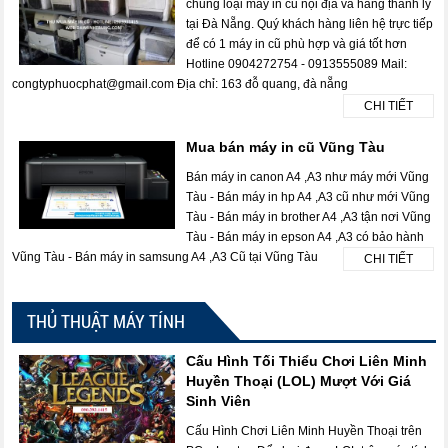
chủng loại máy in cũ nội địa và hàng thanh lý
tại Đà Nẵng. Quý khách hàng liên hệ trực tiếp
để có 1 máy in cũ phù hợp và giá tốt hơn
Hotline 0904272754 - 0913555089 Mail:
congtyphuocphat@gmail.com Địa chỉ: 163 đỗ quang, đà nẵng
CHI TIẾT
Mua bán máy in cũ Vũng Tàu
Bán máy in canon A4 ,A3 như máy mới Vũng
Tàu - Bán máy in hp A4 ,A3 cũ như mới Vũng
Tàu - Bán máy in brother A4 ,A3 tận nơi Vũng
Tàu - Bán máy in epson A4 ,A3 có bảo hành
Vũng Tàu - Bán máy in samsung A4 ,A3 Cũ tại Vũng Tàu
CHI TIẾT
THỦ THUẬT MÁY TÍNH
Cấu Hình Tối Thiểu Chơi Liên Minh
Huyền Thoại (LOL) Mượt Với Giá
Sinh Viên
Cấu Hình Chơi Liên Minh Huyền Thoại trên