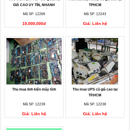
GIÁ CAO UY TÍN, NHANH
TPHCM
CHÓNG TẠI NHÀ
Mã SP: 12266
Mã SP: 12243
10,000,000đ
Giá: Liên hệ
Thu mua linh kiện máy tính
Thu mua UPS cũ giá cao tại
TP.HCM
Mã SP: 12239
Mã SP: 12238
Giá: Liên hệ
Giá: Liên hệ