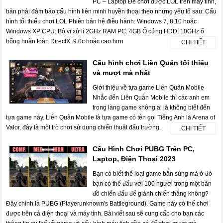
PC – Laptop Để chơi được LOL trên máy tính,
bản phải đảm bảo cấu hình liên minh huyền thoại theo nhưng yếu tố sau: Cấu
hình tối thiểu chơi LOL Phiên bản hệ điều hành: Windows 7, 8,10 hoặc
Windows XP CPU: Bộ vi xử lí 2GHz RAM PC: 4GB Ổ cứng HDD: 10GHz ổ
trống hoàn toàn DirectX: 9.0c hoặc cao hơn
CHI TIẾT
Cấu hình chơi Liên Quân tối thiểu
và mượt mà nhất
Giới thiệu về tựa game Liên Quân Mobile
Nhắc đến Liên Quân Mobile thì các anh em
trong làng game không ai là không biết đến
tựa game này. Liên Quân Mobile là tựa game có tên gọi Tiếng Anh là Arena of
Valor, đây là một trò chơi sử dụng chiến thuật đấu trường.
CHI TIẾT
Cấu Hình Chơi PUBG Trên PC,
Laptop, Điện Thoại 2023
Bạn có biết thể loại game bắn súng mà ở đó
bạn có thể đấu với 100 người trong một bản
đồ chiến đấu để giành chiến thắng không?
Đây chính là PUBG (Playerunknown's Battleground). Game này có thể chơi
được trên cả điện thoại và máy tính. Bài viết sau sẽ cung cấp cho bạn các