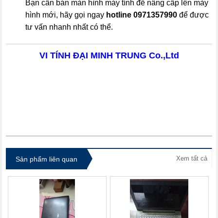
Bạn cần bán màn hình máy tính để nâng cấp lên mày
hình mới, hãy gọi ngay
hotline
0971357990
để được
tư vấn nhanh nhất có thể.
VI TÍNH ĐẠI MINH TRUNG Co.,Ltd
itdolozi.com
Xem tất cả
Sản phẩm liên quan