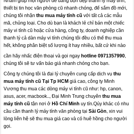
Nhằm giúp mọi người dễ dàng dọn dẹp thanh lý máy tính,
thiết bị tin học văn phòng cũ nhanh chóng, để sắm đồ mới,
chúng tôi nhận
thu mua máy tính cũ
với tất cả các mẫu
mã, chủng loại. Cho dù bạn là khách lẻ chỉ bán một chiếc
máy vi tính cũ hoặc cửa hàng, công ty, doanh nghiệp cần
thanh lý cả dàn máy vi tính chúng tôi đều có thể thu mua
hết, không phân biệt số lượng ít hay nhiều, bất cứ khi nào
cần hãy nhấc điện thoại và gọi ngay
hotline
0971357990
,
chúng tôi sẽ tư vấn báo giá nhanh chóng cho bạn.
Công ty chúng tôi là đại lý chuyên cung cấp dịch vụ
thu
mua máy tính cũ Tại Tp HCM
giá cao, công ty Minh
Vương thu mua các dòng máy vi tính cũ như: hp, canon,
asus, acer, macbook.., Đại Minh Trung chuyên
thu mua
máy tính cũ
tận nơi ở
Hồ Chí Minh
uy tín.Qúy khác có nhu
cầu cần thanh lý máy tính văn phòng tại
Sài Gòn
, xin vui
lòng liên hệ sẽ thu mua giá cao và có huê hồng cho người
gọi.