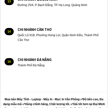
13
Đường 25/4, P. Bạch Đằng, TP. Hạ Long, Quảng Ninh
CHI NHÁNH CẦN THƠ
14
Quốc Lộ 91B, Phường Hưng Lợi, Quận Ninh Kiều, Thành Phố
Cần Thơ
CHI NHÁNH ĐÀ NẴNG
15
Thành Phố Đà Nẵng
Mua bán Máy Tính - Laptop - Máy In -
Mực
In Văn Phòng ✅Độ bền cao, Đa
dạng mẫu mã ✅Hàng chính hãng, Chất lượng tốt. ✅Giá tốt hơn tại Đại Minh