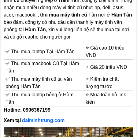
tính cũ
chuyên nghiệp ở
Hàm Tân
, công ty Đại Minh Trung
nhận mua nhiều dòng máy vi tính cũ như: hp, dell, asus,
acer, macbook..,
thu mua máy tính cũ
Tận nơi ở
Hàm Tân
bảo đảm. công ty có nhu cầu cần thanh lý máy tính văn
phòng tại
Hàm Tân
, xin vui lòng liên hệ sẽ thu mua tại nơi
và có gởi caphe cho người gọi.
⭐ Giá cao 10 triệu
✅ Thu mua laptop Tại Hàm Tân
VND
✅ Thu mua macbook Cũ Tại Hàm
⭐ Giá 20 triệu VND
Tân
✅ Thu mua máy tính cũ tại văn
⭐ Kiểm tra chất
phòng Hàm Tân
lượng trước
✅ Thu mua laptop hỏng ở Hàm
⭐ Mua toàn bộ link
Tân
kiện
Hotline: 0906367199
Xem tại
daiminhtrung.com