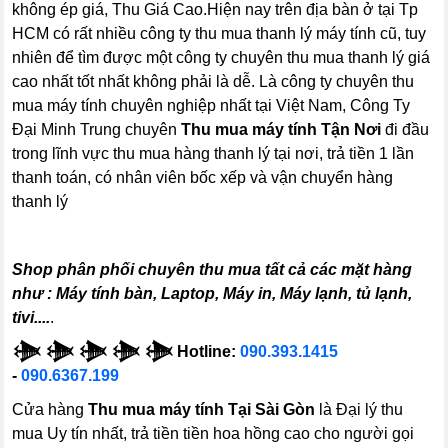
không ép giá, Thu Giá Cao.Hiện nay trên địa bàn ở tại Tp
HCM có rất nhiều công ty thu mua thanh lý máy tính cũ, tuy
nhiên để tìm được một công ty chuyên thu mua thanh lý giá
cao nhất tốt nhất không phải là dễ. Là công ty chuyên thu
mua máy tính chuyên nghiệp nhất tại Việt Nam, Công Ty
Đại Minh Trung chuyên
Thu mua máy tính Tận Nơi
đi đầu
trong lĩnh vực thu mua hàng thanh lý tại nơi, trả tiền 1 lần
thanh toán, có nhân viên bốc xếp và vận chuyển hàng
thanh lý
Shop phân phối chuyên thu mua tất cả các mặt hàng
như : Máy tính bàn, Laptop, Máy in, Máy lạnh, tủ lạnh,
tivi....
.
𒋨 𒋨 𒋨 𒋨 𒋨 Hotline:
090.393.1415
-
090.6367.199
Cửa hàng
Thu mua máy tính Tại Sài Gòn
là Đại lý thu
mua Uy tín nhất, trả tiền tiền hoa hồng cao cho người gọi