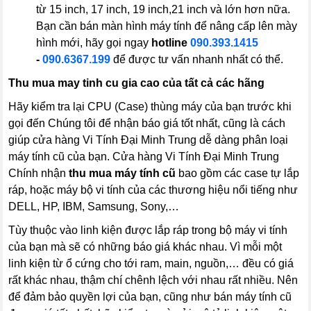
từ 15 inch, 17 inch, 19 inch,21 inch và lớn hơn nữa.
Bạn cần bán màn hình máy tính để nâng cấp lên mày
hình mới, hãy gọi ngay
hotline
090.393.1415
-
090.6367.199
để được tư vấn nhanh nhất có thể.
Thu mua may tinh cu gia cao của tất cả các hãng
Hãy kiểm tra lại CPU (Case) thùng máy của bạn trước khi
gọi đến Chúng tôi để nhận báo giá tốt nhất, cũng là cách
giúp cửa hàng Vi Tính Đại Minh Trung dễ dàng phân loại
máy tính cũ của bạn. Cửa hàng Vi Tính Đại Minh Trung
Chính nhận
thu mua máy tính cũ
bao gồm các case tự lắp
ráp, hoặc máy bộ vi tính của các thương hiệu nổi tiếng như
DELL, HP, IBM, Samsung, Sony,…
Tùy thuộc vào linh kiện được lắp ráp trong bộ máy vi tính
của bạn mà sẽ có những báo giá khác nhau. Vì mỗi một
linh kiện từ ổ cứng cho tới ram, main, nguồn,… đều có giá
rất khác nhau, thậm chí chênh lệch với nhau rất nhiều. Nên
để đảm bảo quyền lợi của bạn, cũng như bán máy tính cũ