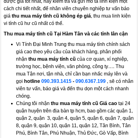
được giá tốt nhất, hãy kiểm tra và gửi mô tả linh kiện một
cách chi tiết nhất, để nhân viên chuyên nghiệp tư vấn báo
giá
thu mua máy tính cũ không ép giá
, thu mua linh kiện
vi tính cũ hư cũ nhất có thể.
Thu mua máy tính cũ Tại Hàm Tân và các tỉnh lân cận
Vi Tính Đại Minh Trung thu mua máy tính chính sách
giá cao theo yêu cầu của khách hàng, phân phối
nhận
thu mua máy tính cũ
của cơ quan, xí nghiệp,
trường học, bệnh viện, văn phòng, công ty…. Thu
mua Tận nơi, tận nhà, chỉ cần bạn nhấc máy lên và
gọi
hotline
090.393.1415
-
090.6367.199
, sẽ có nhân
viên tư vấn, báo giá và đến thu dọn một cách nhanh
chóng.
Chúng tôi nhận
thu mua máy tính cũ
Giá cao
tại 24
quận huyện trên địa bàn tp hcm, bao gồm các quận 1,
quận 2, quận 3, quận 4, quận 5, quận 6, quận 7, quận
8, quận 9, quận 10, quận 11, quận 12, Tân Bình, Tân
Phú, Bình Tân, Phú Nhuận, Thủ Đức, Gò Vấp, Bình