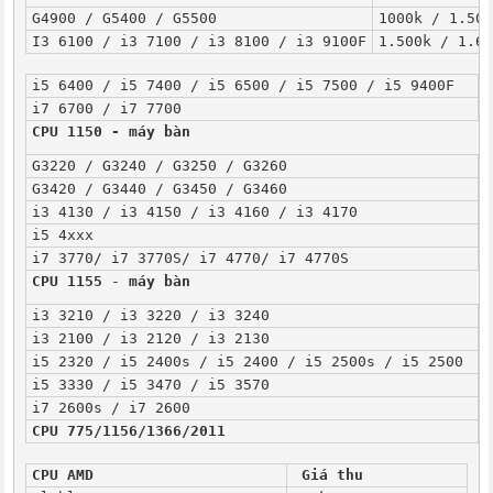
G4900 / G5400 / G5500
1000k / 1.500
I3 6100 / i3 7100 / i3 8100 / i3 9100F
1.500k / 1.60
i5 6400 / i5 7400 / i5 6500 / i5 7500 / i5 9400F
1
i7 6700 / i7 7700
3
CPU 1150 - máy bàn
G3220 / G3240 / G3250 / G3260
2
G3420 / G3440 / G3450 / G3460
3
i3 4130 / i3 4150 / i3 4160 / i3 4170
6
i5 4xxx
9
i7 3770/ i7 3770S/ i7 4770/ i7 4770S
1
CPU 1155
 - 
máy bàn
i3 3210 / i3 3220 / i3 3240
3
i3 2100 / i3 2120 / i3 2130
3
i5 2320 / i5 2400s / i5 2400 / i5 2500s / i5 2500 
4
i5 3330 / i5 3470 / i5 3570
6
i7 2600s / i7 2600
1
CPU 775/1156/1366/2011
K
CPU AMD
Giá thu