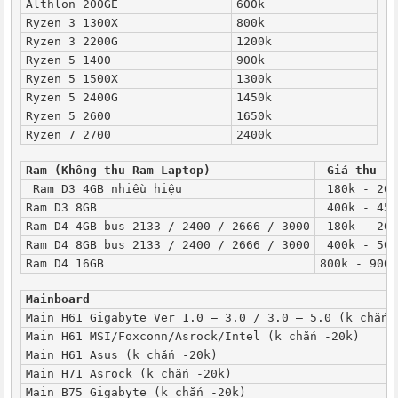
Althlon 200GE
600k
Ryzen 3 1300X
800k
Ryzen 3 2200G
1200k
Ryzen 5 1400
900k
Ryzen 5 1500X
1300k
Ryzen 5 2400G
1450k
Ryzen 5 2600
1650k
Ryzen 7 2700
2400k
Ram (Không thu Ram Laptop)
Giá thu
 Ram D3 4GB nhiều hiệu
 180k - 200
Ram D3 8GB
 400k - 450
Ram D4 4GB bus 2133 / 2400 / 2666 / 3000
 180k - 200
Ram D4 8GB bus 2133 / 2400 / 2666 / 3000
 400k - 500
Ram D4 16GB
800k - 900k
Mainboard
Main H61 Gigabyte Ver 1.0 – 3.0 / 3.0 – 5.0 (k chắn 
Main H61 MSI/Foxconn/Asrock/Intel (k chắn -20k)
Main H61 Asus (k chắn -20k)
Main H71 Asrock (k chắn -20k)
Main B75 Gigabyte (k chắn -20k)