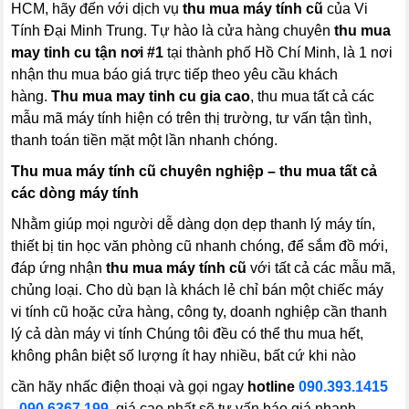
HCM, hãy đến với dịch vụ
thu mua máy tính cũ
của Vi
Tính Đại Minh Trung. Tự hào là cửa hàng chuyên
thu mua
may tinh cu tận nơi #1
tại thành phố Hồ Chí Minh, là 1 nơi
nhận thu mua báo giá trực tiếp theo yêu cầu khách
hàng.
Thu mua may tinh cu gia cao
, thu mua tất cả các
mẫu mã máy tính hiện có trên thị trường, tư vấn tận tình,
thanh toán tiền mặt một lần nhanh chóng.
Thu mua máy tính cũ chuyên nghiệp – thu mua tất cả
các dòng máy tính
Nhằm giúp mọi người dễ dàng dọn dẹp thanh lý máy tín,
thiết bị tin học văn phòng cũ nhanh chóng, để sắm đồ mới,
đáp ứng nhận
thu mua máy tính cũ
với tất cả các mẫu mã,
chủng loại. Cho dù bạn là khách lẻ chỉ bán một chiếc máy
vi tính cũ hoặc cửa hàng, công ty, doanh nghiệp cần thanh
lý cả dàn máy vi tính Chúng tôi đều có thể thu mua hết,
không phân biệt số lượng ít hay nhiều, bất cứ khi nào
cần hãy nhấc điện thoại và gọi ngay
hotline
090.393.1415
-
090.6367.199
,
giá cao nhất sẽ tư vấn báo giá nhanh