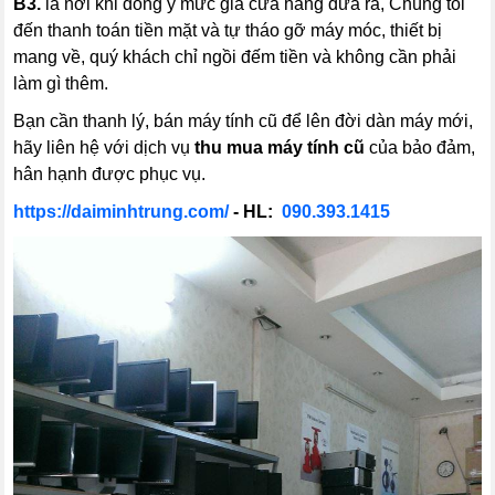
B3.
là nơi khi đồng ý mức giá cửa hàng đưa ra, Chúng tôi
đến thanh toán tiền mặt và tự tháo gỡ máy móc, thiết bị
mang về, quý khách chỉ ngồi đếm tiền và không cần phải
làm gì thêm.
Bạn cần thanh lý, bán máy tính cũ để lên đời dàn máy mới,
hãy liên hệ với dịch vụ
thu mua máy tính cũ
của bảo đảm,
hân hạnh được phục vụ.
https://daiminhtrung.com/
- HL:
090.393.1415