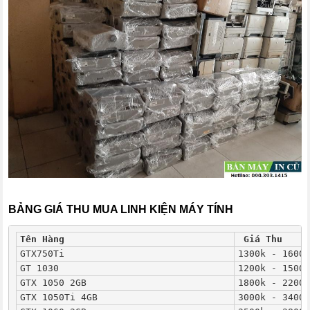
BẢNG GIÁ THU MUA LINH KIỆN MÁY TÍNH
Tên Hàng
Giá Thu
GTX750Ti
1300k - 1600k
GT 1030
1200k - 1500k
GTX 1050 2GB
1800k - 2200k
GTX 1050Ti 4GB
3000k - 3400k