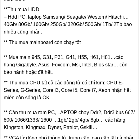
**Thu mua HDD
– Hdd PC, laptop Samsung/ Seagate/ Western/ Hitachi…
40Gb/ 80Gb/ 160Gb/ 250Gb/ 320Gb/ 500Gb/ 1Tb/ 2Tb bao
nhiêu cũng nhận.
** Thu mua mainboard còn chạy tốt
** Mua main 945, G31, P31, G41, H55, H61, H81…các
hãng Gigabyte, Asus, Foxcom, Msi, Intel, Bios star… còn
bảo hành hoặc đã hết.
** Thu mua CPU tất cả các dòng từ cổ chí kim: CPU E-
Series, G-Series, Core i3, Core i5, Core i7, Xeon nhận hết
miễn còn sống là OK
** Cần thu mua ram PC, LAPTOP chạy Ddr2, Ddr3 bus 667/
800/ 1066/1333/ 1600 …1gb/ 2gb/ 4gb/ 8gb… các hãng
Kingston, Kingmax, Dynet, Patriot, Gskill…
** VGA từ dòng phổ thông tới trung cấp, cao cấp tất cả nhận