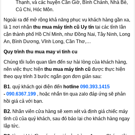
Thạnh, và các huyện Cần Giờ, Bình Chánh, Nhà Bè,
Củ Chi, Hóc Môn.
Ngoài ra để mở rộng khả năng phục vụ khách hàng gần xa,
là 1 nơi nhận
thu mua máy tính cũ
Uy tín
tại các tỉnh lân
cận thành phố Hồ Chí Minh, như Đồng Nai, Tây Ninh, Long
An, Bình Dương, Vĩnh Long, Cần Thơ,…
Quy trình thu mua may vi tinh cu
Chúng tôi luôn quan tâm đến sự hài lòng của khách hàng,
nên việc thực hiện
thu mua máy tính cũ
được thực hiện
theo quy trình 3 bước ngắn gọn đơn giản sau:
B1
. quý khách gọi điện đến
hotline
090.393.1415
-
090.6367.199
, hoặc nhắn tin qua zalo đáp ứng sẽ phản
hồi giá cả với bạn.
B2.
Nhân viên cửa hàng sẽ xem xét và định giá chiếc máy
tính cũ của quý khách, sau đó báo lại cho khách hàng ngay
lập tức.