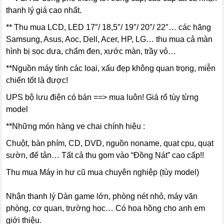
thanh lý giá cao nhất.
** Thu mua LCD, LED 17″/ 18,5″/ 19″/ 20″/ 22″… các hãng
Samsung, Asus, Aoc, Dell, Acer, HP, LG… thu mua cả màn
hình bị sọc dưa, chấm đen, xước màn, trầy vỏ…
**Nguồn máy tính các loại, xấu đẹp không quan trọng, miễn
chiến tốt là được!
UPS bộ lưu điện có bán ==> mua luôn! Giá rổ tùy từng
model
**Những món hàng ve chai chính hiệu :
Chuột, bàn phím, CD, DVD, nguồn noname, quạt cpu, quạt
sườn, đế tản… Tất cả thu gom vào “Đồng Nát” cao cấp!!
Thu mua Máy in hư cũ mua chuyên nghiệp (tùy model)
Nhận thanh lý Dàn game lớn, phòng nét nhỏ, máy văn
phòng, cơ quan, trường học… Có hoa hồng cho anh em
giới thiệu.