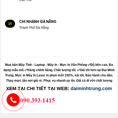
CHI NHÁNH ĐÀ NẴNG
15
Thành Phố Đà Nẵng
Mua bán Máy Tính - Laptop - Máy In -
Mực
In Văn Phòng ✅Độ bền cao, Đa
dạng mẫu mã ✅Hàng chính hãng, Chất lượng tốt. ✅Giá tốt hơn tại Đại Minh
Trung.
Mực
in
Máy
In Laser in phun mới 100%, xài tốt. Bảo hành chu đáo.
Thay mực
tận nơi giá rẻ. Phục vụ nhanh uy tín. Giá cả đi với chất lượng
XEM TẠI CHI TIẾT TẠI WEB:
daiminhtrung.com
Sửa máy tính pci - sửa máy in pci - nạp mực in pci
Dolozi - itdolozi