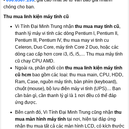
chóng cho bạn.
Thu mua linh kiện máy tính cũ
Vi Tính Đại Minh Trung nhận
thu mua may tính cũ
,
thanh lý máy vi tính các dòng Pentium I, Pentium II,
Pentium III, Pentium IV, thu mua may vi tinh cu
Celeron, Duo Core, máy tính Core 2 Duo, hoặc các
dòng cao cấp hơn core i3, i5, i5,… Thu mua máy tính
cũ chạy CPU AMD.
Ngoài ra, phân phối còn
thu mua linh kiện máy tính
cũ hcm
bao gồm các loại: thu mua main, CPU, HDD,
Ram, Case, nguồn máy tính, bàn phím (keyboard),
chuột (mouse), bộ lưu điện máy vi tính (UPS)… Bạn
cần bán gì, cần thanh lý gì là 1 nơi đều có thể đáp
ứng được.
Bên cạnh đó, Vi Tính Đại Minh Trung cũng nhận
thu
mua màn hình máy tính
tại nơi, hiện tại đáp ứng
nhận thu mua tất cả các màn hình LCD, có kích thước