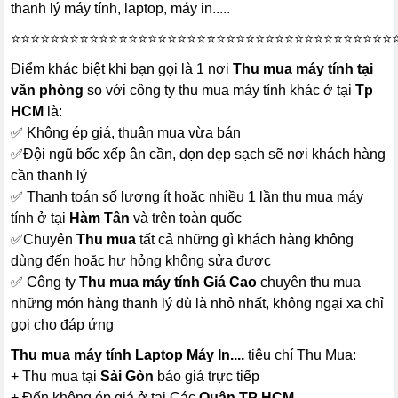
thanh lý máy tính, laptop, máy in.....
⭐⭐⭐⭐⭐⭐⭐⭐⭐⭐⭐⭐⭐⭐⭐⭐⭐⭐⭐⭐⭐⭐⭐⭐⭐⭐⭐⭐⭐⭐⭐⭐⭐⭐⭐⭐⭐⭐⭐
Điểm khác biệt khi bạn gọi là 1 nơi
Thu mua máy tính tại
văn phòng
so với công ty thu mua máy tính khác ở tại
Tp
HCM
là:
✅ Không ép giá, thuận mua vừa bán
✅Đội ngũ bốc xếp ân cần, dọn dẹp sạch sẽ nơi khách hàng
cần thanh lý
✅ Thanh toán số lượng ít hoặc nhiều 1 lần thu mua máy
tính ở tại
Hàm Tân
và trên toàn quốc
✅Chuyên
Thu mua
tất cả những gì khách hàng không
dùng đến hoặc hư hỏng không sửa được
✅ Công ty
Thu mua máy tính Giá Cao
chuyên thu mua
những món hàng thanh lý dù là nhỏ nhất, không ngại xa chỉ
gọi cho đáp ứng
Thu mua máy tính Laptop Máy In....
tiêu chí Thu Mua:
+ Thu mua tại
Sài Gòn
báo giá trực tiếp
+ Đến không ép giá ở tại Các
Quận TP HCM