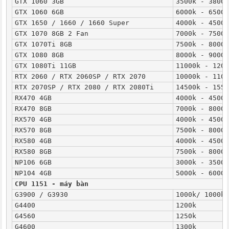
GTX 1060 3GB
3500k - 3800k
GTX 1060 6GB
6000k - 6500k
GTX 1650 / 1660 / 1660 Super
4000k - 4500k
GTX 1070 8GB 2 Fan
7000k - 7500k
GTX 1070Ti 8GB
7500k - 8000k
GTX 1080 8GB
8000k - 9000k
GTX 1080Ti 11GB
11000k - 1200
RTX 2060 / RTX 2060SP / RTX 2070
10000k - 1100
RTX 2070SP / RTX 2080 / RTX 2080Ti
14500k - 1550
RX470 4GB
4000k - 4500k
RX470 8GB
7000k - 8000k
RX570 4GB
4000k - 4500k
RX570 8GB
7500k - 8000k
RX580 4GB
4000k - 4500k
RX580 8GB
7500k - 8000k
NP106 6GB
3000k - 3500k
NP104 4GB
5000k - 6000k
CPU 1151 - máy bàn
G3900 / G3930
1000k/ 1000k
G4400
1200k
G4560
1250k
G4600
1300k