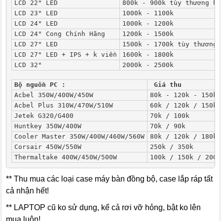
LCD 22" LED
800k - 900k tùy thương hi
LCD 23" LED
1000k - 1100k
LCD 24" LED
1000k - 1200k
LCD 24" Cong Chính Hãng
1200k - 1500k
LCD 27" LED
1500k - 1700k tùy thương 
LCD 27" LED + IPS + k viền
1600k - 1800k
LCD 32"
2000k - 2500k
Bộ nguồn PC :
 Giá thu
Acbel 350W/400W/450W
80k - 120k - 150k
Acbel Plus 310W/470W/510W
60k / 120k / 150k
Jetek G320/G400
70k / 100k
Huntkey 350W/400W
70k / 90k
Cooler Master 350W/400W/460W/560W
80k / 120k / 180k 
Corsair 450W/550W
250k / 350k
Thermaltake 400W/450W/500W
100k / 150k / 200k
** Thu mua các loại case máy bàn đồng bộ, case lắp ráp tất
cả nhận hết!
** LAPTOP cũ ko sử dụng, kể cả rơi vỡ hỏng, bật ko lên
mua luôn!