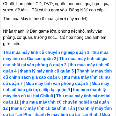
Chuột, bàn phím, CD, DVD, nguồn noname, quạt cpu, quạt
sườn, đế tản… Tất cả thu gom vào “Đồng Nát” cao cấp!!
Thu mua Máy in hư cũ mua tại nơi (tùy model)
Nhận thanh lý Dàn game lớn, phòng nét nhỏ, máy văn
phòng, cơ quan, trường học… Có hoa hồng cho anh em
giới thiệu.
Thu mua máy tính cũ chuyên nghiệp quận 1
|
thu mua
máy tính cũ Giá cao quận 2
|
Thu mua máy tính cũ giá
cao nhất tại văn phòng ở quận 3
|
thu mua máy tính cũ
quận 4
|
thanh lý máy tính cũ quận 5
|
Thanh lý máy tính
cũ chính sách giá cao quận 6
|
thu mua máy tính cũ hư
cũ quận 7
|
Mua máy tính văn phòng quận 8
|
Mua máy
tính cũ báo giá trực tiếp tại quận 9
|
thu mua thanh lý
máy tính cũ tại Hải Châu0
|
Thu mua máy tính tại nơi tại
quận 11
|
thu mua máy tính cũ chuyên nghiệp tại quận
12
|
thanh lý máy tính cũ tại Bình Tân
|
thanh lý máy tính
cũ tại Tân Phú
|
thanh lý máy tính cũ tại Tân Bình
|
Mua