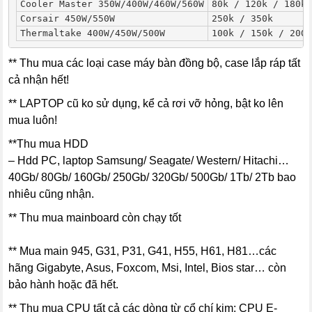
Cooler Master 350W/400W/460W/560W
80k / 120k / 180k 
Corsair 450W/550W
250k / 350k
Thermaltake 400W/450W/500W
100k / 150k / 200k
** Thu mua các loại case máy bàn đồng bộ, case lắp ráp tất
cả nhận hết!
** LAPTOP cũ ko sử dụng, kể cả rơi vỡ hỏng, bật ko lên
mua luôn!
**Thu mua HDD
– Hdd PC, laptop Samsung/ Seagate/ Western/ Hitachi…
40Gb/ 80Gb/ 160Gb/ 250Gb/ 320Gb/ 500Gb/ 1Tb/ 2Tb bao
nhiêu cũng nhận.
** Thu mua mainboard còn chạy tốt
** Mua main 945, G31, P31, G41, H55, H61, H81…các
hãng Gigabyte, Asus, Foxcom, Msi, Intel, Bios star… còn
bảo hành hoặc đã hết.
** Thu mua CPU tất cả các dòng từ cổ chí kim: CPU E-