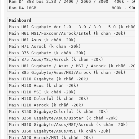
Ram D4 8GB bus 2133 / 2400 / 2666 / 3000
 400k - 500
Ram D4 16GB
800k - 900k
Mainboard
Main H61 Gigabyte Ver 1.0 – 3.0 / 3.0 – 5.0 (k chắn 
Main H61 MSI/Foxconn/Asrock/Intel (k chắn -20k)
Main H61 Asus (k chắn -20k)
Main H71 Asrock (k chắn -20k)
Main B75 Gigabyte (k chắn -20k)
Main B75 Asus/MSI/Asrock (k chắn -20k)
Main H81 Gigabyte / Asus / MSI / Asrock (k chắn -20k
Main B85 Gigabyte/Asus/MSI/Asrock (k chắn -20k)
Main H110 Gigabyte (k chắn -20k)
Main H110 Asus (k chắn -20k)
Main H110 MSI (k chắn -20k)
Main H110 Colorful (k chắn -20k)
Main H110 Asrock (k chắn -20k)
Main B150 Gigabye/Colorful (k chắn -20k)
Main B250 Gigabyte/Asus/Biotar (k chắn -20k)
Main H310 Gigabyte/Asus/MSI/Asrock (k chắn -20k)
Main B360 Gigabyte/Asus/MSI (k chắn -20k)
Main A320 Asrock/MSI (k chắn -20k)