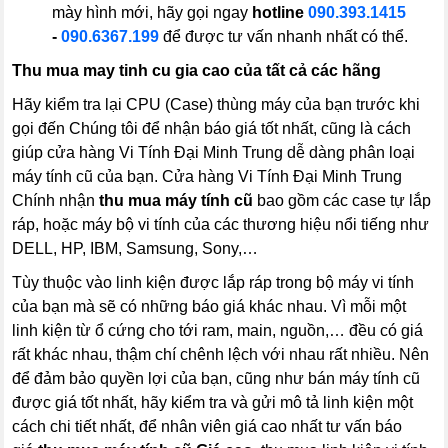
mày hình mới, hãy gọi ngay
hotline
090.393.1415
-
090.6367.199
để được tư vấn nhanh nhất có thể.
Thu mua may tinh cu gia cao của tất cả các hãng
Hãy kiểm tra lại CPU (Case) thùng máy của bạn trước khi
gọi đến Chúng tôi để nhận báo giá tốt nhất, cũng là cách
giúp cửa hàng Vi Tính Đại Minh Trung dễ dàng phân loại
máy tính cũ của bạn. Cửa hàng Vi Tính Đại Minh Trung
Chính nhận
thu mua máy tính cũ
bao gồm các case tự lắp
ráp, hoặc máy bộ vi tính của các thương hiệu nổi tiếng như
DELL, HP, IBM, Samsung, Sony,…
Tùy thuộc vào linh kiện được lắp ráp trong bộ máy vi tính
của bạn mà sẽ có những báo giá khác nhau. Vì mỗi một
linh kiện từ ổ cứng cho tới ram, main, nguồn,… đều có giá
rất khác nhau, thậm chí chênh lệch với nhau rất nhiều. Nên
để đảm bảo quyền lợi của bạn, cũng như bán máy tính cũ
được giá tốt nhất, hãy kiểm tra và gửi mô tả linh kiện một
cách chi tiết nhất, để nhân viên giá cao nhất tư vấn báo