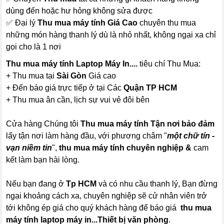
dùng đến hoặc hư hỏng không sửa được
✅ Đại lý
Thu mua máy tính Giá Cao
chuyên thu mua
những món hàng thanh lý dù là nhỏ nhất, không ngại xa chỉ
gọi cho là 1 nơi
Thu mua máy tính Laptop Máy In....
tiêu chí Thu Mua:
+ Thu mua tại
Sài Gòn
Giá cao
+ Đến báo giá trực tiếp ở tại Các
Quận TP HCM
+ Thu mua ân cần, lịch sự vui vẻ đôi bên
Cửa hàng Chúng tôi
Thu mua máy tính Tận nơi bảo đảm
lấy tận nơi làm hàng đầu, với phương châm "
một chữ tín -
vạn niềm tin
",
thu mua máy tính chuyên nghiệp &
cam
kết làm bạn hài lòng.
Nếu bạn đang ở
Tp HCM
và có nhu cầu thanh lý, Bạn đừng
ngại khoảng cách xa, chuyên nghiệp sẽ cử nhân viên trở
tới không ép giá cho quý khách hàng để báo giá
thu mua
máy tính laptop máy in...Thiết bị văn phòng
.