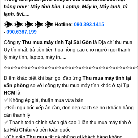
hàng như : Máy tính bàn, Laptop, Máy in, Máy lạnh, tủ
lạnh, tivi....
.
𒋨 𒋨 𒋨 𒋨 𒋨 Hotline:
090.393.1415
-
090.6367.199
Công ty
Thu mua máy tính Tại Sài Gòn
là Địa chỉ thu mua
Uy tín nhất, trả tiền tiền hoa hồng cao cho người gọi thanh
lý máy tính, laptop, máy in.....
⭐⭐⭐⭐⭐⭐⭐⭐⭐⭐⭐⭐⭐⭐⭐⭐⭐⭐⭐⭐⭐⭐⭐⭐⭐⭐⭐⭐⭐⭐⭐⭐⭐⭐⭐⭐⭐⭐⭐
Điểm khác biệt khi bạn gọi đáp ứng
Thu mua máy tính tại
văn phòng
so với công ty thu mua máy tính khác ở tại
Tp
HCM
là:
✅ Không ép giá, thuận mua vừa bán
✅Đội ngũ bốc xếp ân cần, dọn dẹp sạch sẽ nơi khách hàng
cần thanh lý
✅ Thanh toán chính sách giá cao 1 lần thu mua máy tính ở
tại
Hải Châu
và trên toàn quốc
✅Chuyên
Thu mua
tất cả những gì khách hàng không