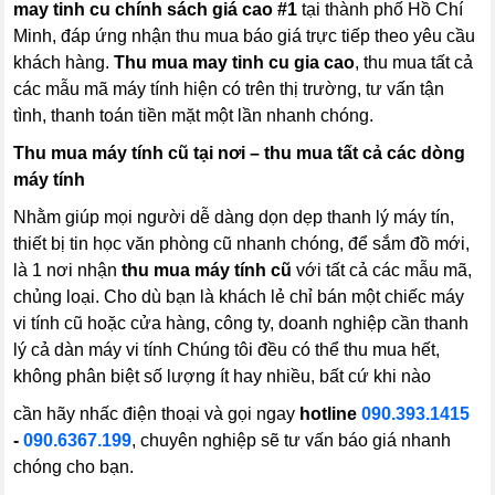
may tinh cu chính sách giá cao #1
tại thành phố Hồ Chí
Minh, đáp ứng nhận thu mua báo giá trực tiếp theo yêu cầu
khách hàng.
Thu mua may tinh cu gia cao
, thu mua tất cả
các mẫu mã máy tính hiện có trên thị trường, tư vấn tận
tình, thanh toán tiền mặt một lần nhanh chóng.
Thu mua máy tính cũ tại nơi – thu mua tất cả các dòng
máy tính
Nhằm giúp mọi người dễ dàng dọn dẹp thanh lý máy tín,
thiết bị tin học văn phòng cũ nhanh chóng, để sắm đồ mới,
là 1 nơi nhận
thu mua máy tính cũ
với tất cả các mẫu mã,
chủng loại. Cho dù bạn là khách lẻ chỉ bán một chiếc máy
vi tính cũ hoặc cửa hàng, công ty, doanh nghiệp cần thanh
lý cả dàn máy vi tính Chúng tôi đều có thể thu mua hết,
không phân biệt số lượng ít hay nhiều, bất cứ khi nào
cần hãy nhấc điện thoại và gọi ngay
hotline
090.393.1415
-
090.6367.199
,
chuyên nghiệp sẽ tư vấn báo giá nhanh
chóng cho bạn.