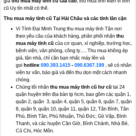
giá
thu mua máy tính cũ Giá cao
, thu mua linh kiện vi tính
cũ Uy tín nhất có thể.
Thu mua máy tính cũ Tại Hải Châu và các tỉnh lân cận
Vi Tính Đại Minh Trung thu mua máy tính Tận nơi
theo yêu cầu của khách hàng, phân phối nhận
thu
mua máy tính cũ
của cơ quan, xí nghiệp, trường học,
bệnh viện, văn phòng, công ty…. Thu mua không ép
giá, tận nhà, chỉ cần bạn nhấc máy lên và
gọi
hotline
090.393.1415
-
090.6367.199
, sẽ có nhân
viên tư vấn, báo giá và đến thu dọn một cách nhanh
chóng.
Chúng tôi nhận
thu mua máy tính cũ
hư cũ
tại 24
quận huyện trên địa bàn tp hcm, bao gồm các quận 1,
quận 2, quận 3, quận 4, quận 5, quận 6, quận 7, quận
8, quận 9, quận 10, quận 11, quận 12, Tân Bình, Tân
Phú, Bình Tân, Phú Nhuận, Thủ Đức, Gò Vấp, Bình
Thạnh, và các huyện Cần Giờ, Bình Chánh, Nhà Bè,
Củ Chi, Hóc Môn.