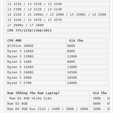
i3 3210 / i3 3220 / i3 3240
3
i3 2100 / i3 2120 / i3 2130
3
i5 2320 / i5 2400s / i5 2400 / i5 2500s / i5 2500 
4
i5 3330 / i5 3470 / i5 3570
6
i7 2600s / i7 2600
1
CPU 775/1156/1366/2011
K
CPU AMD
Giá thu
Althlon 200GE
600k
Ryzen 3 1300X
800k
Ryzen 3 2200G
1200k
Ryzen 5 1400
900k
Ryzen 5 1500X
1300k
Ryzen 5 2400G
1450k
Ryzen 5 2600
1650k
Ryzen 7 2700
2400k
Ram (Không thu Ram Laptop)
Giá thu
 Ram D3 4GB nhiều hiệu
 180k - 200
Ram D3 8GB
 400k - 450
Ram D4 4GB bus 2133 / 2400 / 2666 / 3000
 180k - 200