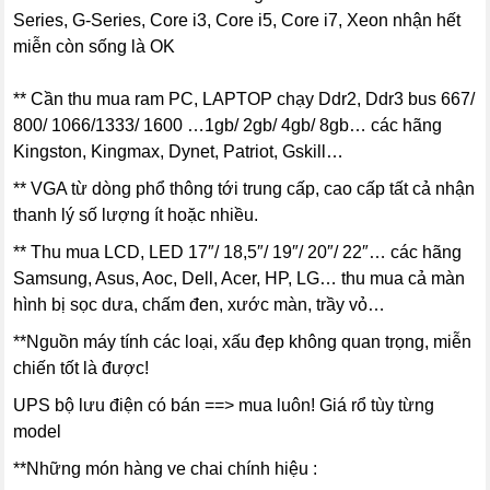
Series, G-Series, Core i3, Core i5, Core i7, Xeon nhận hết
miễn còn sống là OK
** Cần thu mua ram PC, LAPTOP chạy Ddr2, Ddr3 bus 667/
800/ 1066/1333/ 1600 …1gb/ 2gb/ 4gb/ 8gb… các hãng
Kingston, Kingmax, Dynet, Patriot, Gskill…
** VGA từ dòng phổ thông tới trung cấp, cao cấp tất cả nhận
thanh lý số lượng ít hoặc nhiều.
** Thu mua LCD, LED 17″/ 18,5″/ 19″/ 20″/ 22″… các hãng
Samsung, Asus, Aoc, Dell, Acer, HP, LG… thu mua cả màn
hình bị sọc dưa, chấm đen, xước màn, trầy vỏ…
**Nguồn máy tính các loại, xấu đẹp không quan trọng, miễn
chiến tốt là được!
UPS bộ lưu điện có bán ==> mua luôn! Giá rổ tùy từng
model
**Những món hàng ve chai chính hiệu :