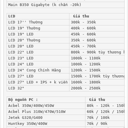
Main B350 Gigabyte (k chắn -20k)
LCD
 Giá thu
LCD 17'' Thường
300k - 350k
LCD 19" Thường
400k - 600k
LCD 19" LED
450k - 600k
LCD 20" Thường
350k - 600k
LCD 20" LED
450k - 700k
LCD 22" LED
800k - 900k tùy thương hi
LCD 23" LED
1000k - 1100k
LCD 24" LED
1000k - 1200k
LCD 24" Cong Chính Hãng
1200k - 1500k
LCD 27" LED
1500k - 1700k tùy thương 
LCD 27" LED + IPS + k viền
1600k - 1800k
LCD 32"
2000k - 2500k
Bộ nguồn PC :
 Giá thu
Acbel 350W/400W/450W
80k - 120k - 150k
Acbel Plus 310W/470W/510W
60k / 120k / 150k
Jetek G320/G400
70k / 100k
Huntkey 350W/400W
70k / 90k