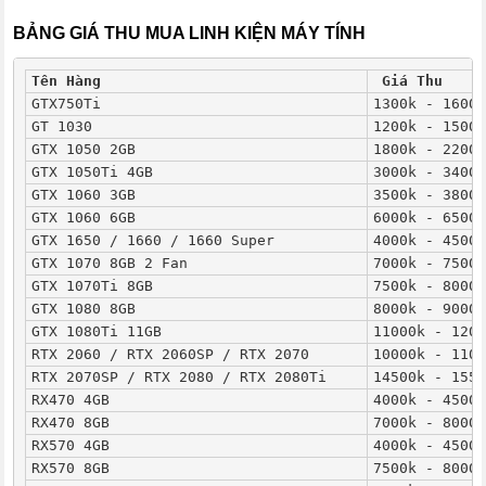
BẢNG GIÁ THU MUA LINH KIỆN MÁY TÍNH
Tên Hàng
Giá Thu
GTX750Ti
1300k - 1600k
GT 1030
1200k - 1500k
GTX 1050 2GB
1800k - 2200k
GTX 1050Ti 4GB
3000k - 3400k
GTX 1060 3GB
3500k - 3800k
GTX 1060 6GB
6000k - 6500k
GTX 1650 / 1660 / 1660 Super
4000k - 4500k
GTX 1070 8GB 2 Fan
7000k - 7500k
GTX 1070Ti 8GB
7500k - 8000k
GTX 1080 8GB
8000k - 9000k
GTX 1080Ti 11GB
11000k - 1200
RTX 2060 / RTX 2060SP / RTX 2070
10000k - 1100
RTX 2070SP / RTX 2080 / RTX 2080Ti
14500k - 1550
RX470 4GB
4000k - 4500k
RX470 8GB
7000k - 8000k
RX570 4GB
4000k - 4500k
RX570 8GB
7500k - 8000k