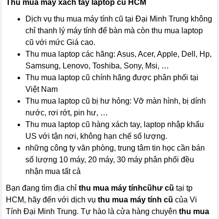
Thu mua máy xách tay laptop cũ HCM
Dịch vụ thu mua máy tính cũ tại Đại Minh Trung không
chỉ thanh lý máy tính để bàn mà còn thu mua laptop
cũ với mức Giá cao.
Thu mua laptop các hãng: Asus, Acer, Apple, Dell, Hp,
Samsung, Lenovo, Toshiba, Sony, Msi, …
Thu mua laptop cũ chính hãng được phân phối tại
Việt Nam
Thu mua laptop cũ bị hư hỏng: Vỡ màn hình, bị dính
nước, rơi rớt, pin hư, …
Thu mua laptop cũ hàng xách tay, laptop nhập khẩu
US với tận nơi, không hạn chế số lượng.
những công ty văn phòng, trung tâm tin học cần bán
số lượng 10 máy, 20 máy, 30 máy phân phối đều
nhận mua tất cả
Bạn đang tìm địa chỉ
thu mua máy tính
cũ
hư cũ
tại tp
HCM, hãy đến với dịch vụ
thu mua máy tính cũ
của Vi
Tính Đại Minh Trung. Tự hào là cửa hàng chuyên
thu mua