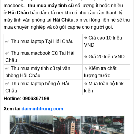
macbook..,
thu mua máy tính cũ
số lượng ít hoặc nhiều
ở
Hải Châu
bảo đảm. là nơi khi có nhu cầu cần thanh lý
máy tính văn phòng tại
Hải Châu
, xin vui lòng liên hệ sẽ thu
mua chuyên nghiệp và có gởi caphe cho người gọi.
⭐ Giá cao 10 triệu
✅ Thu mua laptop Tại Hải Châu
VND
✅ Thu mua macbook Cũ Tại Hải
⭐ Giá 20 triệu VND
Châu
✅ Thu mua máy tính cũ tại văn
⭐ Kiểm tra chất
phòng Hải Châu
lượng trước
✅ Thu mua laptop hỏng ở Hải
⭐ Mua toàn bộ link
Châu
kiện
Hotline: 0906367199
Xem tại
daiminhtrung.com