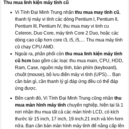
Thu mua linh kiện máy tính cũ
Vi Tính Đại Minh Trung nhận
thu mua may tính cũ
,
thanh lý máy vi tính các dòng Pentium I, Pentium II,
Pentium III, Pentium IV, thu mua may vi tinh cu
Celeron, Duo Core, máy tính Core 2 Duo, hoặc các
dòng cao cấp hơn core i3, i5, i5,… Thu mua máy tính
cũ chạy CPU AMD.
Ngoài ra, phân phối còn
thu mua linh kiện máy tính
cũ hcm
bao gồm các loại: thu mua main, CPU, HDD,
Ram, Case, nguồn máy tính, bàn phím (keyboard),
chuột (mouse), bộ lưu điện máy vi tính (UPS)… Bạn
cần bán gì, cần thanh lý gì đáp ứng đều có thể đáp
ứng được.
Bên cạnh đó, Vi Tính Đại Minh Trung cũng nhận
thu
mua màn hình máy tính
chuyên nghiệp, hiện tại là 1
nơi nhận thu mua tất cả các màn hình LCD, có kích
thước từ 15 inch, 17 inch, 19 inch,21 inch và lớn hơn
nữa. Bạn cần bán màn hình máy tính để nâng cấp lên