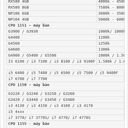
RX580 4GB
4000k - 4500k
RX580 8GB
7500k - 8000k
NP106 6GB
3000k - 3500k
NP104 4GB
5000k - 6000k
CPU 1151 - máy bàn
G3900 / G3930
1000k/ 1000k
G4400
1200k
G4560
1250k
G4600
1300k
G4900 / G5400 / G5500
1000k / 1.500
I3 6100 / i3 7100 / i3 8100 / i3 9100F
1.500k / 1.60
i5 6400 / i5 7400 / i5 6500 / i5 7500 / i5 9400F
1
i7 6700 / i7 7700
3
CPU 1150 - máy bàn
G3220 / G3240 / G3250 / G3260
2
G3420 / G3440 / G3450 / G3460
3
i3 4130 / i3 4150 / i3 4160 / i3 4170
6
i5 4xxx
9
i7 3770/ i7 3770S/ i7 4770/ i7 4770S
1
CPU 1155
 - 
máy bàn