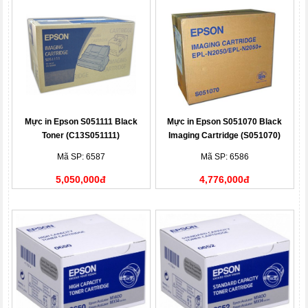
Mực in Epson S051111 Black
Mực in Epson S051070 Black
Toner (C13S051111)
Imaging Cartridge (S051070)
Mã SP: 6587
Mã SP: 6586
5,050,000đ
4,776,000đ