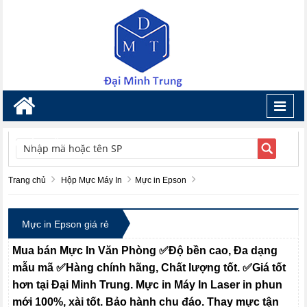
Toggl
navig
TÌM KIẾM
Trang chủ
Hộp Mực Máy In
Mực in Epson
Mực in Epson giá rẻ
Mua bán
Mực
In Văn Phòng ✅Độ bền cao, Đa dạng
mẫu mã ✅Hàng chính hãng, Chất lượng tốt. ✅Giá tốt
hơn tại Đại Minh Trung.
Mực
in
Máy
In Laser in phun
mới 100%, xài tốt. Bảo hành chu đáo.
Thay mực
tận