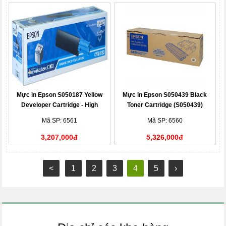
Mực in Epson S050187 Yellow
Mực in Epson S050439 Black
Developer Cartridge - High
Toner Cartridge (S050439)
Capacity
Mã SP: 6561
Mã SP: 6560
3,207,000đ
5,326,000đ
<
1
2
3
4
5
›