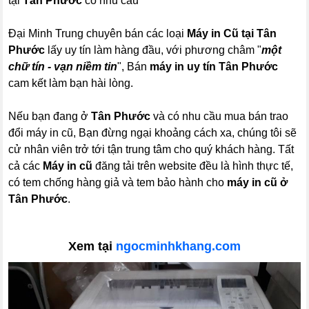
tại
Tân Phước
có nhu cầu
Đại Minh Trung chuyên bán các loại
Máy in Cũ tại Tân
Phước
lấy uy tín làm hàng đầu, với phương châm "
một
chữ tín - vạn niềm tin
", Bán
máy in uy tín Tân Phước
cam kết làm bạn hài lòng.
Nếu bạn đang ở
Tân Phước
và có nhu cầu mua bán trao
đổi máy in cũ, Bạn đừng ngại khoảng cách xa, chúng tôi sẽ
cử nhân viên trở tới tận trung tâm cho quý khách hàng. Tất
cả các
Máy in cũ
đăng tải trên website đều là hình thực tế,
có tem chống hàng giả và tem bảo hành cho
máy in cũ ở
Tân Phước
.
Xem tại
ngocminhkhang.com