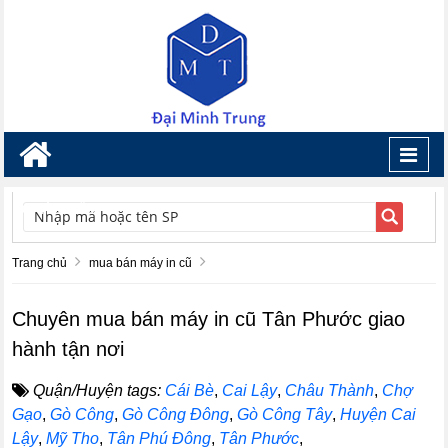
Toggl
navig
TÌM KIẾM
Trang chủ
mua bán máy in cũ
Chuyên mua bán máy in cũ Tân Phước giao
hành tận nơi
Quận/Huyện tags:
Cái Bè
,
Cai Lậy
,
Châu Thành
,
Chợ
Gạo
,
Gò Công
,
Gò Công Đông
,
Gò Công Tây
,
Huyện Cai
Lậy
,
Mỹ Tho
,
Tân Phú Đông
,
Tân Phước
,