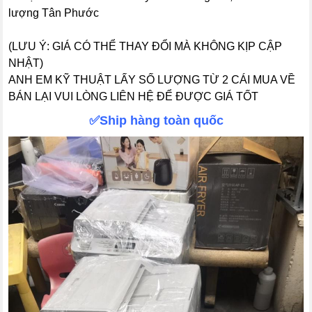
lượng Tân Phước
(LƯU Ý: GIÁ CÓ THỂ THAY ĐỔI MÀ KHÔNG KỊP CẬP
NHẬT)
ANH EM KỸ THUẬT LẤY SỐ LƯỢNG TỪ 2 CÁI MUA VỀ
BÁN LẠI VUI LÒNG LIÊN HỆ ĐỂ ĐƯỢC GIÁ TỐT
✅Ship hàng toàn quốc