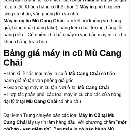
rẻ, giá tốt. Khách hàng có thể chọn 1
Máy in
phù hợp với
từng cá nhân, văn phòng lớn và nhỏ.
Máy in uy tín Mù Cang Chải
cam kết nói không với hàng
giả, hàng nhái (hàng fake), hàng kém chất lượng, hàng lỗi,
hàng đểu…Có nhiều chỗ bán máy in văn bản máy in cũ cho
khách hàng lựa chọn
Bảng giá máy in cũ Mù Cang
Chải
+ Bán sỉ lẻ các loại máy in cũ ở
Mù Cang Chải
có bảo
hành giá rẻ tận văn phòng giá gốc
+ Giao hàng máy in cũ tận Nơi ở tại
Mù Cang Chải
+ Hợp tác phân phối các loại máy in cũ cho các cửa hàng
đại lý ở tại
Mù Cang Chải
có nhu cầu
Đại Minh Trung chuyên bán các loại
Máy in Cũ tại Mù
Cang Chải
lấy uy tín làm hàng đầu, với phương châm "
một
chữ tín - vạn niềm tin
", Bán
máy in có bảo hành Mù