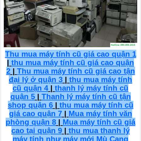
Thu mua máy tính cũ giá cao quận 1
|
thu mua máy tính cũ giá cao quận
2
|
Thu mua máy tính cũ giá cao tận
đại lý ở quận 3
|
thu mua máy tính
cũ quận 4
|
thanh lý máy tính cũ
quận 5
|
Thanh lý máy tính cũ tận
shop quận 6
|
thu mua máy tính cũ
giá cao quận 7
|
Mua máy tính văn
phòng quận 8
|
Mua máy tính cũ giá
cao tại quận 9
|
thu mua thanh lý
máy tính như máy mới Mù Cang