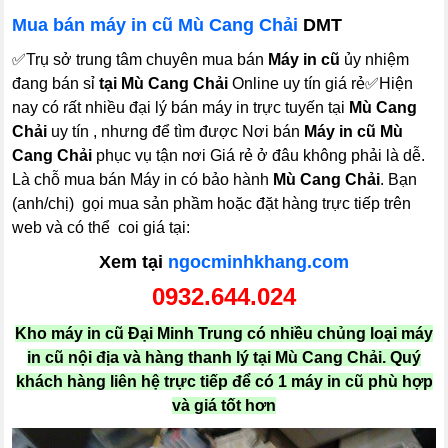
Mua bán máy in cũ Mù Cang Chải
DMT
✅Trụ sở trung tâm chuyên mua bán
Máy in cũ
ủy nhiệm
đang bán sỉ
tại Mù Cang Chải
Online uy tín giá rẻ✅Hiện
nay có rất nhiều đại lý bán máy in trực tuyến tại
Mù Cang
Chải
uy tín , nhưng để tìm được Nơi bán
Máy in cũ Mù
Cang Chải
phục vụ tận nơi Giá rẻ ở đâu không phải là dễ.
Là chỗ mua bán Máy in có bảo hành
Mù Cang Chải
. Bạn
(anh/chị) gọi mua sản phầm hoặc đặt hàng trực tiếp trên
web và có thể coi giá tại:
Xem tại
ngocminhkhang.com
0932.644.024
Kho máy in cũ Đại Minh Trung có nhiều chủng loại máy
in cũ nội địa và hàng thanh lý tại Mù Cang Chải. Quý
khách hàng liên hệ trực tiếp để có 1 máy in cũ phù hợp
và giá tốt hơn