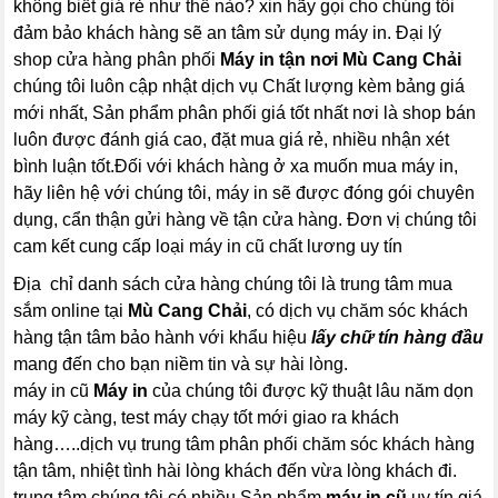
không biết giá rẻ như thế nào? xin hãy gọi cho chúng tôi
đảm bảo khách hàng sẽ an tâm sử dụng máy in. Đại lý
shop cửa hàng phân phối
Máy in tận nơi Mù Cang Chải
chúng tôi luôn cập nhật dịch vụ Chất lượng kèm bảng giá
mới nhất, Sản phẩm phân phối giá tốt nhất nơi là shop bán
luôn được đánh giá cao, đặt mua giá rẻ, nhiều nhận xét
bình luận tốt.Đối với khách hàng ở xa muốn mua máy in,
hãy liên hệ với chúng tôi, máy in sẽ được đóng gói chuyên
dụng, cẩn thận gửi hàng về tận cửa hàng. Đơn vị chúng tôi
cam kết cung cấp loại máy in cũ chất lương uy tín
Địa chỉ danh sách cửa hàng chúng tôi là trung tâm mua
sắm online tại
Mù Cang Chải
, có dịch vụ chăm sóc khách
hàng tận tâm bảo hành với khẩu hiệu
lấy chữ tín hàng đầu
mang đến cho bạn niềm tin và sự hài lòng.
máy in cũ
Máy in
của chúng tôi được kỹ thuật lâu năm dọn
máy kỹ càng, test máy chạy tốt mới giao ra khách
hàng…..dịch vụ trung tâm phân phối chăm sóc khách hàng
tận tâm, nhiệt tình hài lòng khách đến vừa lòng khách đi.
trung tâm chúng tôi có nhiều Sản phẩm
máy in cũ
uy tín giá