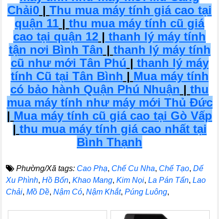
Chải0
|
Thu mua máy tính giá cao tại
quận 11
|
thu mua máy tính cũ giá
cao tại quận 12
|
thanh lý máy tính
tận nơi Bình Tân
|
thanh lý máy tính
cũ như mới Tân Phú
|
thanh lý máy
tính Cũ tại Tân Bình
|
Mua máy tính
có bảo hành Quận Phú Nhuận
|
thu
mua máy tính như máy mới Thủ Đức
|
Mua máy tính cũ giá cao tại Gò Vấp
|
thu mua máy tính giá cao nhất tại
Bình Thạnh
Phường/Xã tags:
Cao Phạ
,
Chế Cu Nha
,
Chế Tạo
,
Dế
Xu Phình
,
Hồ Bốn
,
Khao Mang
,
Kim Nọi
,
La Pán Tẩn
,
Lao
Chải
,
Mồ Dề
,
Nậm Có
,
Nậm Khắt
,
Púng Luông
,