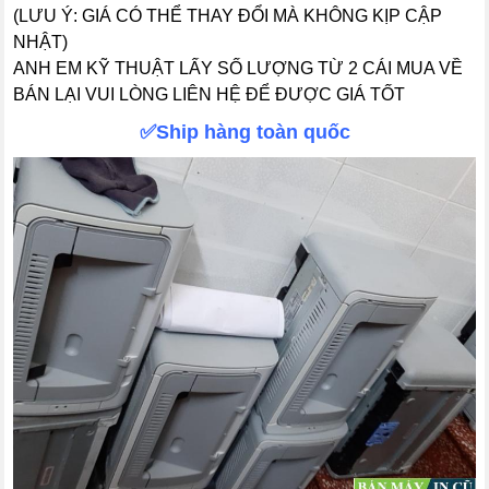
(LƯU Ý: GIÁ CÓ THỂ THAY ĐỔI MÀ KHÔNG KỊP CẬP
NHẬT)
ANH EM KỸ THUẬT LẤY SỐ LƯỢNG TỪ 2 CÁI MUA VỀ
BÁN LẠI VUI LÒNG LIÊN HỆ ĐỂ ĐƯỢC GIÁ TỐT
✅Ship hàng toàn quốc