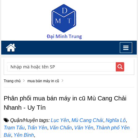
Toggl
navig
TÌM KIẾM
Trang chủ
mua bán máy in cũ
Phân phối mua bán máy in cũ Mù Cang Chải
Nhanh - Uy Tín
Quận/Huyện tags:
Lục Yên
,
Mù Cang Chải
,
Nghĩa Lộ
,
Trạm Tấu
,
Trấn Yên
,
Văn Chấn
,
Văn Yên
,
Thành phố Yên
Bái
,
Yên Bình
,