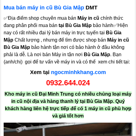
Mua bán máy in cũ Bù Gia Mập
DMT
✅Địa điểm shop chuyên mua bán
Máy in cũ
chính thức
đang phân phối mua bán
tại Bù Gia Mập
bảo hành✅Hiện
nay có rất nhiều đại lý bán máy in trực tuyến tại
Bù Gia
Mập
Chất lượng , nhưng để tìm được shop bán
Máy in cũ
Bù Gia Mập
bảo hành tận nơi có bảo hành ở đâu không
phải là dễ. Là nơi bán Máy in tận nơi
Bù Gia Mập
. Bạn
(anh/chị) gọi để tư vấn về máy in và có thể xem chi tiết tại:
Xem tại
ngocminhkhang.com
0932.644.024
Kho máy in cũ Đại Minh Trung có nhiều chủng loại máy
in cũ nội địa và hàng thanh lý tại Bù Gia Mập. Quý
khách hàng liên hệ trực tiếp để có 1 máy in cũ phù hợp
và giá tốt hơn