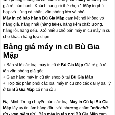
giá rẻ, bảo hành. Khách hàng có thể chọn 1
Máy in
phù
hợp với từng cá nhân, văn phòng lớn và nhỏ.
Máy in có bảo hành Bù Gia Mập
cam kết nói không với
hàng giả, hàng nhái (hàng fake), hàng kém chất lượng,
hàng lỗi, hàng đểu…Có nhiều chỗ bán máy in cũ máy in cũ
cho khách hàng lựa chọn
Bảng giá máy in cũ Bù Gia
Mập
+ Bán sỉ lẻ các loại máy in cũ ở
Bù Gia Mập
Giá rẻ giá rẻ
tận văn phòng giá gốc
+ Giao hàng máy in cũ tận shop ở tại
Bù Gia Mập
+ Hợp tác phân phối các loại máy in cũ cho các đại lý đại lý
ở tại
Bù Gia Mập
có nhu cầu
Đại Minh Trung chuyên bán các loại
Máy in Cũ tại Bù Gia
Mập
lấy uy tín làm hàng đầu, với phương châm "
một chữ
tín - vạn niềm tin
", Bán
máy in tận nơi Bù Gia Mập
cam