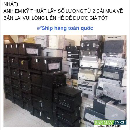
NHẬT)
ANH EM KỸ THUẬT LẤY SỐ LƯỢNG TỪ 2 CÁI MUA VỀ
BÁN LẠI VUI LÒNG LIÊN HỆ ĐỂ ĐƯỢC GIÁ TỐT
✅Ship hàng toàn quốc