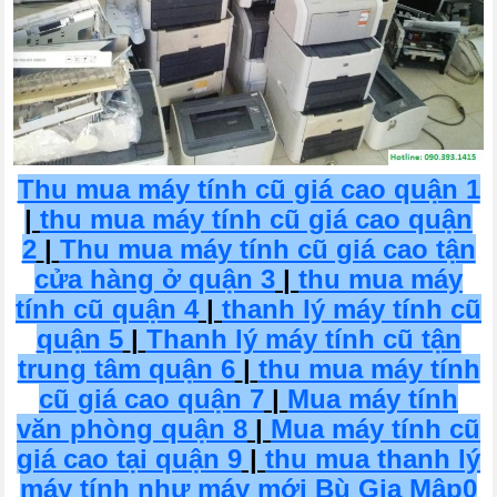
Thu mua máy tính cũ giá cao quận 1
|
thu mua máy tính cũ giá cao quận
2
|
Thu mua máy tính cũ giá cao tận
cửa hàng ở quận 3
|
thu mua máy
tính cũ quận 4
|
thanh lý máy tính cũ
quận 5
|
Thanh lý máy tính cũ tận
trung tâm quận 6
|
thu mua máy tính
cũ giá cao quận 7
|
Mua máy tính
văn phòng quận 8
|
Mua máy tính cũ
giá cao tại quận 9
|
thu mua thanh lý
máy tính như máy mới Bù Gia Mập0