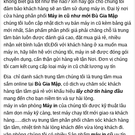
không biết giá tốt như thế nào? xin hãy gọi cho chúng tôi
đảm bảo khách hàng sẽ an tâm sử dụng máy in. Đại lý nơi
cửa hàng phân phối
Máy in cũ như mới Bù Gia Mập
chúng tôi luôn cập nhật dịch vụ bán máy in cũ kèm bảng giá
mới nhất, Sản phẩm phân phối giá phải chăng chỗ là trung
tâm bán luôn được đánh giá cao, đặt mua giá rẻ, nhiều
nhận xét bình luận tốt.Đối với khách hàng ở xa muốn mua
máy in, hãy liên hệ với chúng tôi, máy in sẽ được đóng gói
chuyên dụng, cẩn thận gửi hàng về tận Nơi. Đơn vị chúng
tôi cam kết cung cấp loại máy in cũ chất lương uy tín
Địa chỉ danh sách trung tâm chúng tôi là trung tâm mua
sắm online tại
Bù Gia Mập
, có dịch vụ chăm sóc khách
hàng tận tâm giá rẻ với khẩu hiệu
lấy chữ tín hàng đầu
mang đến cho bạn niềm tin và sự hài lòng.
máy in văn phòng
Máy in
của chúng tôi được kỹ thuật lâu
năm dọn máy kỹ càng, test máy chạy tốt mới giao ra khách
hàng…..dịch vụ trung tâm phân phối chăm sóc khách hàng
tận tâm, nhiệt tình hài lòng khách đến vừa lòng khách đi.
văn phòng chúng tôi có nhiều Sản phẩm
máy in cũ
uy tín