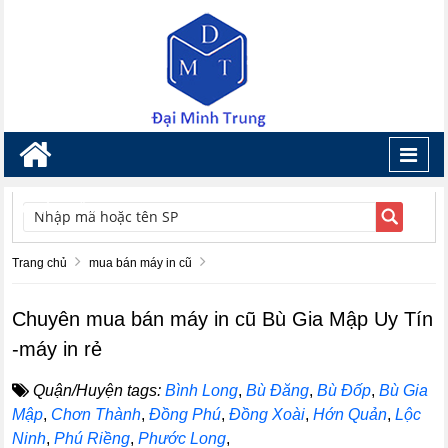
Toggl
navig
TÌM KIẾM
Trang chủ
mua bán máy in cũ
Chuyên mua bán máy in cũ Bù Gia Mập Uy Tín
-máy in rẻ
Quận/Huyện tags:
Bình Long
,
Bù Đăng
,
Bù Đốp
,
Bù Gia
Mập
,
Chơn Thành
,
Đồng Phú
,
Đồng Xoài
,
Hớn Quản
,
Lộc
Ninh
,
Phú Riềng
,
Phước Long
,