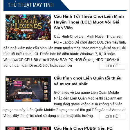
THỦ THUẬT MÁY TÍNH
Cấu Hình Tối Thiểu Chơi Liên Minh
Huyền Thoại (LOL) Mượt Với Giá
Sinh Viên
Cấu Hình Chơi Liên Minh Huyền Thoại trên
PC – Laptop Để chơi được LOL trên máy tính,
bản phải đảm bảo cấu hình liên minh huyền thoại theo nhưng yếu tố sau: Cấu
hình tối thiểu chơi LOL Phiên bản hệ điều hành: Windows 7, 8,10 hoặc
Windows XP CPU: Bộ vi xử lí 2GHz RAM PC: 4GB Ổ cứng HDD: 10GHz ổ
trống hoàn toàn DirectX: 9.0c hoặc cao hơn
CHI TIẾT
Cấu hình chơi Liên Quân tối thiểu
và mượt mà nhất
Giới thiệu về tựa game Liên Quân Mobile
Nhắc đến Liên Quân Mobile thì các anh em
trong làng game không ai là không biết đến
tựa game này. Liên Quân Mobile là tựa game có tên gọi Tiếng Anh là Arena of
Valor, đây là một trò chơi sử dụng chiến thuật đấu trường.
CHI TIẾT
Cấu Hình Chơi PUBG Trên PC,