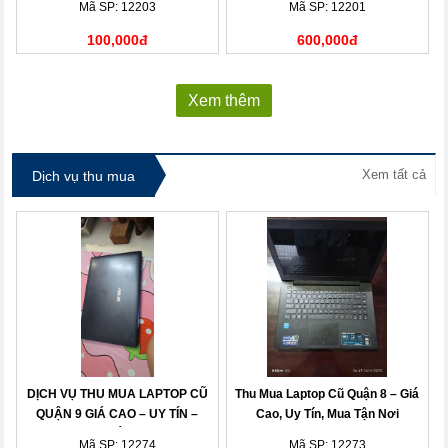
Mã SP: 12203
Mã SP: 12201
100,000đ
600,000đ
Xem thêm
Xem tất cả
Dịch vụ thu mua
DỊCH VỤ THU MUA LAPTOP CŨ
Thu Mua Laptop Cũ Quận 8 – Giá
QUẬN 9 GIÁ CAO – UY TÍN –
Cao, Uy Tín, Mua Tận Nơi
THANH TOÁN NHANH
Mã SP: 12274
Mã SP: 12273