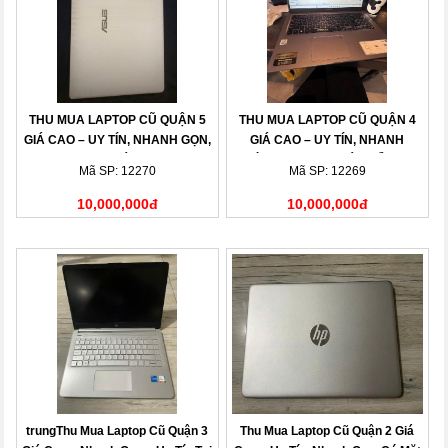
THU MUA LAPTOP CŨ QUẬN 5
THU MUA LAPTOP CŨ QUẬN 4
GIÁ CAO – UY TÍN, NHANH GỌN,
GIÁ CAO – UY TÍN, NHANH
THANH TOÁN NGAY
CHÓNG, THANH TOÁN LIỀN TAY
Mã SP: 12270
Mã SP: 12269
10,000,000đ
10,000,000đ
trungThu Mua Laptop Cũ Quận 3
Thu Mua Laptop Cũ Quận 2 Giá