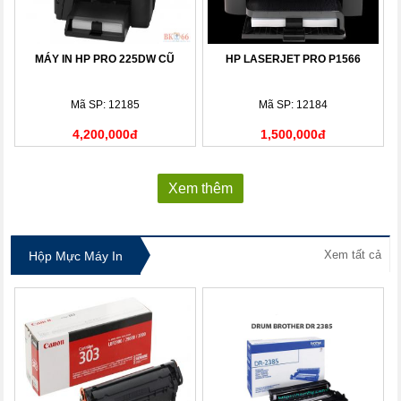
MÁY IN HP PRO 225DW CŨ
HP LASERJET PRO P1566
Mã SP: 12185
Mã SP: 12184
4,200,000đ
1,500,000đ
Xem thêm
Xem tất cả
Hộp Mực Máy In