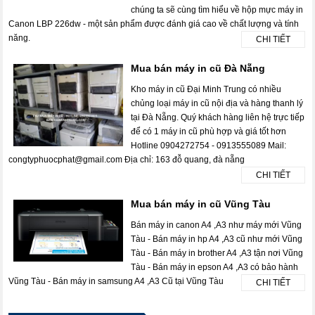
chúng ta sẽ cùng tìm hiểu về hộp mực máy in
Canon LBP 226dw - một sản phẩm được đánh giá cao về chất lượng và tính
năng.
CHI TIẾT
Mua bán máy in cũ Đà Nẵng
Kho máy in cũ Đại Minh Trung có nhiều
chủng loại máy in cũ nội địa và hàng thanh lý
tại Đà Nẵng. Quý khách hàng liên hệ trực tiếp
để có 1 máy in cũ phù hợp và giá tốt hơn
Hotline 0904272754 - 0913555089 Mail:
congtyphuocphat@gmail.com Địa chỉ: 163 đỗ quang, đà nẵng
CHI TIẾT
Mua bán máy in cũ Vũng Tàu
Bán máy in canon A4 ,A3 như máy mới Vũng
Tàu - Bán máy in hp A4 ,A3 cũ như mới Vũng
Tàu - Bán máy in brother A4 ,A3 tận nơi Vũng
Tàu - Bán máy in epson A4 ,A3 có bảo hành
Vũng Tàu - Bán máy in samsung A4 ,A3 Cũ tại Vũng Tàu
CHI TIẾT