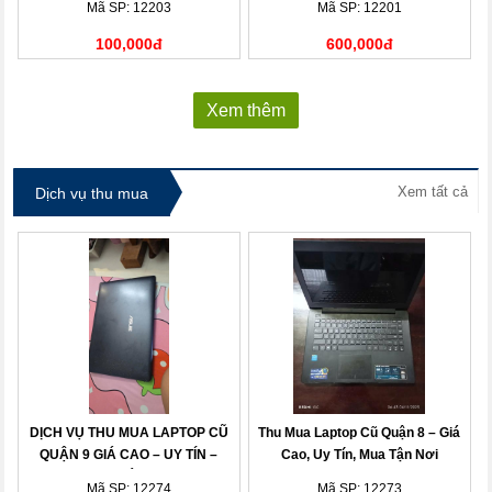
Mã SP: 12203
Mã SP: 12201
100,000đ
600,000đ
Xem thêm
Xem tất cả
Dịch vụ thu mua
DỊCH VỤ THU MUA LAPTOP CŨ
Thu Mua Laptop Cũ Quận 8 – Giá
QUẬN 9 GIÁ CAO – UY TÍN –
Cao, Uy Tín, Mua Tận Nơi
THANH TOÁN NHANH
Mã SP: 12274
Mã SP: 12273