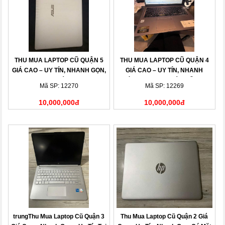
THU MUA LAPTOP CŨ QUẬN 5
THU MUA LAPTOP CŨ QUẬN 4
GIÁ CAO – UY TÍN, NHANH GỌN,
GIÁ CAO – UY TÍN, NHANH
THANH TOÁN NGAY
CHÓNG, THANH TOÁN LIỀN TAY
Mã SP: 12270
Mã SP: 12269
10,000,000đ
10,000,000đ
trungThu Mua Laptop Cũ Quận 3
Thu Mua Laptop Cũ Quận 2 Giá