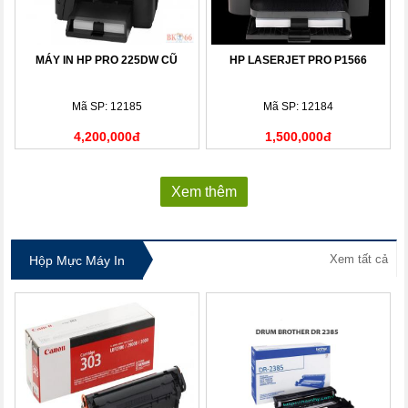
MÁY IN HP PRO 225DW CŨ
HP LASERJET PRO P1566
Mã SP: 12185
Mã SP: 12184
4,200,000đ
1,500,000đ
Xem thêm
Xem tất cả
Hộp Mực Máy In