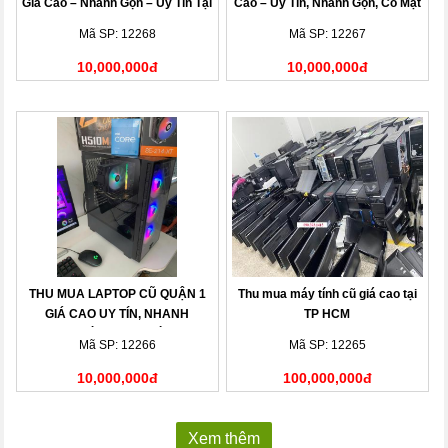
Giá Cao – Nhanh Gọn – Uy Tín Tại
Cao – Uy Tín, Nhanh Gọn, Có Mặt
Nhà
Sau 15 Phút
Mã SP: 12268
Mã SP: 12267
10,000,000đ
10,000,000đ
THU MUA LAPTOP CŨ QUẬN 1
Thu mua máy tính cũ giá cao tại
GIÁ CAO UY TÍN, NHANH
TP HCM
CHÓNG TẠI NHÀ
Mã SP: 12266
Mã SP: 12265
10,000,000đ
100,000,000đ
Xem thêm