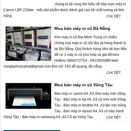
chúng ta sẽ cùng tìm hiểu về hộp mực máy in
Canon LBP 226dw - một sản phẩm được đánh giá cao về chất lượng và tính
năng.
CHI TIẾT
Mua bán máy in cũ Đà Nẵng
Kho máy in cũ Đại Minh Trung có nhiều
chủng loại máy in cũ nội địa và hàng thanh lý
tại Đà Nẵng. Quý khách hàng liên hệ trực tiếp
để có 1 máy in cũ phù hợp và giá tốt hơn
Hotline 0904272754 - 0913555089 Mail:
congtyphuocphat@gmail.com Địa chỉ: 163 đỗ quang, đà nẵng
CHI TIẾT
Mua bán máy in cũ Vũng Tàu
Bán máy in canon A4 ,A3 như máy mới Vũng
Tàu - Bán máy in hp A4 ,A3 cũ như mới Vũng
Tàu - Bán máy in brother A4 ,A3 tận nơi Vũng
Tàu - Bán máy in epson A4 ,A3 có bảo hành
Vũng Tàu - Bán máy in samsung A4 ,A3 Cũ tại Vũng Tàu
CHI TIẾT