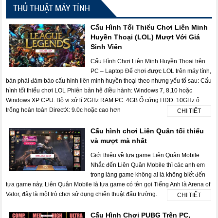
THỦ THUẬT MÁY TÍNH
Cấu Hình Tối Thiểu Chơi Liên Minh
Huyền Thoại (LOL) Mượt Với Giá
Sinh Viên
Cấu Hình Chơi Liên Minh Huyền Thoại trên
PC – Laptop Để chơi được LOL trên máy tính,
bản phải đảm bảo cấu hình liên minh huyền thoại theo nhưng yếu tố sau: Cấu
hình tối thiểu chơi LOL Phiên bản hệ điều hành: Windows 7, 8,10 hoặc
Windows XP CPU: Bộ vi xử lí 2GHz RAM PC: 4GB Ổ cứng HDD: 10GHz ổ
trống hoàn toàn DirectX: 9.0c hoặc cao hơn
CHI TIẾT
Cấu hình chơi Liên Quân tối thiểu
và mượt mà nhất
Giới thiệu về tựa game Liên Quân Mobile
Nhắc đến Liên Quân Mobile thì các anh em
trong làng game không ai là không biết đến
tựa game này. Liên Quân Mobile là tựa game có tên gọi Tiếng Anh là Arena of
Valor, đây là một trò chơi sử dụng chiến thuật đấu trường.
CHI TIẾT
Cấu Hình Chơi PUBG Trên PC,