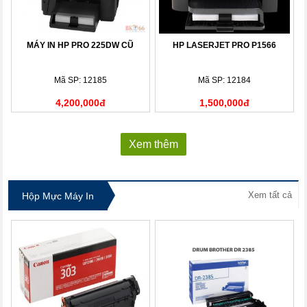
MÁY IN HP PRO 225DW CŨ
HP LASERJET PRO P1566
Mã SP: 12185
Mã SP: 12184
4,200,000đ
1,500,000đ
Xem thêm
Xem tất cả
Hộp Mực Máy In