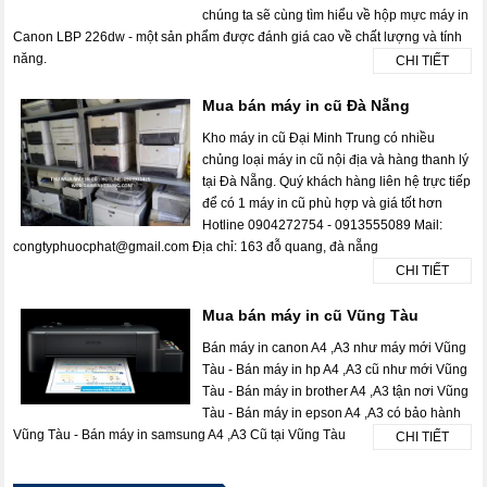
chúng ta sẽ cùng tìm hiểu về hộp mực máy in
Canon LBP 226dw - một sản phẩm được đánh giá cao về chất lượng và tính
năng.
CHI TIẾT
Mua bán máy in cũ Đà Nẵng
Kho máy in cũ Đại Minh Trung có nhiều
chủng loại máy in cũ nội địa và hàng thanh lý
tại Đà Nẵng. Quý khách hàng liên hệ trực tiếp
để có 1 máy in cũ phù hợp và giá tốt hơn
Hotline 0904272754 - 0913555089 Mail:
congtyphuocphat@gmail.com Địa chỉ: 163 đỗ quang, đà nẵng
CHI TIẾT
Mua bán máy in cũ Vũng Tàu
Bán máy in canon A4 ,A3 như máy mới Vũng
Tàu - Bán máy in hp A4 ,A3 cũ như mới Vũng
Tàu - Bán máy in brother A4 ,A3 tận nơi Vũng
Tàu - Bán máy in epson A4 ,A3 có bảo hành
Vũng Tàu - Bán máy in samsung A4 ,A3 Cũ tại Vũng Tàu
CHI TIẾT