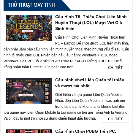
THỦ THUẬT MÁY TÍNH
Cấu Hình Tối Thiểu Chơi Liên Minh
Huyền Thoại (LOL) Mượt Với Giá
Sinh Viên
Cấu Hình Chơi Liên Minh Huyền Thoại trên
PC – Laptop Để chơi được LOL trên máy tính,
bản phải đảm bảo cấu hình liên minh huyền thoại theo nhưng yếu tố sau: Cấu
hình tối thiểu chơi LOL Phiên bản hệ điều hành: Windows 7, 8,10 hoặc
Windows XP CPU: Bộ vi xử lí 2GHz RAM PC: 4GB Ổ cứng HDD: 10GHz ổ
trống hoàn toàn DirectX: 9.0c hoặc cao hơn
CHI TIẾT
Cấu hình chơi Liên Quân tối thiểu
và mượt mà nhất
Giới thiệu về tựa game Liên Quân Mobile
Nhắc đến Liên Quân Mobile thì các anh em
trong làng game không ai là không biết đến
tựa game này. Liên Quân Mobile là tựa game có tên gọi Tiếng Anh là Arena of
Valor, đây là một trò chơi sử dụng chiến thuật đấu trường.
CHI TIẾT
Cấu Hình Chơi PUBG Trên PC,