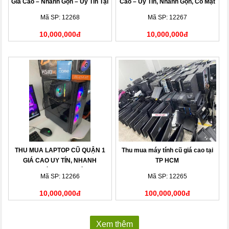
Giá Cao – Nhanh Gọn – Uy Tín Tại
Cao – Uy Tín, Nhanh Gọn, Có Mặt
Nhà
Sau 15 Phút
Mã SP: 12268
Mã SP: 12267
10,000,000đ
10,000,000đ
THU MUA LAPTOP CŨ QUẬN 1
Thu mua máy tính cũ giá cao tại
GIÁ CAO UY TÍN, NHANH
TP HCM
CHÓNG TẠI NHÀ
Mã SP: 12266
Mã SP: 12265
10,000,000đ
100,000,000đ
Xem thêm