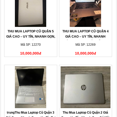
THU MUA LAPTOP CŨ QUẬN 5
THU MUA LAPTOP CŨ QUẬN 4
GIÁ CAO – UY TÍN, NHANH GỌN,
GIÁ CAO – UY TÍN, NHANH
THANH TOÁN NGAY
CHÓNG, THANH TOÁN LIỀN TAY
Mã SP: 12270
Mã SP: 12269
10,000,000đ
10,000,000đ
trungThu Mua Laptop Cũ Quận 3
Thu Mua Laptop Cũ Quận 2 Giá