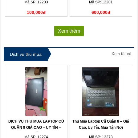
Mã SP: 12203
Mã SP: 12201
100,000đ
600,000đ
Xem thêm
Xem tất cả
Dịch vụ thu mua
DỊCH VỤ THU MUA LAPTOP CŨ
Thu Mua Laptop Cũ Quận 8 – Giá
QUẬN 9 GIÁ CAO – UY TÍN –
Cao, Uy Tín, Mua Tận Nơi
THANH TOÁN NHANH
Mã SP: 12274
Mã SP: 12273