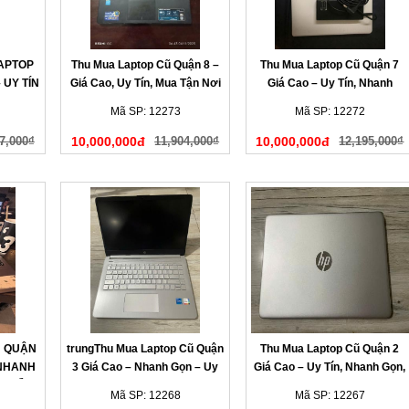
LAPTOP
Thu Mua Laptop Cũ Quận 8 –
Thu Mua Laptop Cũ Quận 7
 UY TÍN
Giá Cao, Uy Tín, Mua Tận Nơi
Giá Cao – Uy Tín, Nhanh
HANH
Chóng, Có Mặt Tận Nơi
Mã SP: 12273
Mã SP: 12272
7,000₫
10,000,000đ
11,904,000₫
10,000,000đ
12,195,000₫
Ũ QUẬN
trungThu Mua Laptop Cũ Quận
Thu Mua Laptop Cũ Quận 2
 NHANH
3 Giá Cao – Nhanh Gọn – Uy
Giá Cao – Uy Tín, Nhanh Gọn,
N LIỀN
Tín Tại Nhà
Có Mặt Sau 15 Phút
Mã SP: 12268
Mã SP: 12267