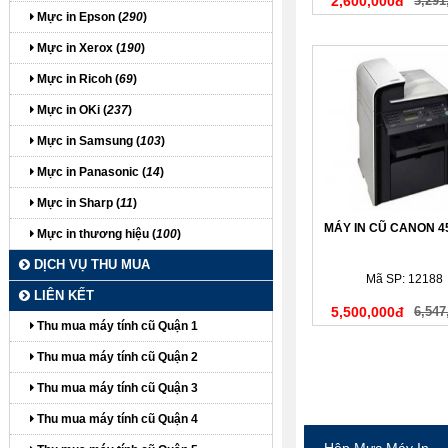
2,600,000đ
3,291
Mực in Epson (
290
)
Mực in Xerox (
190
)
Mực in Ricoh (
69
)
Mực in OKi (
237
)
Mực in Samsung (
103
)
Mực in Panasonic (
14
)
Mực in Sharp (
11
)
MÁY IN CŨ CANON 
Mực in thương hiệu (
100
)
DỊCH VỤ THU MUA
Mã SP: 12188
LIÊN KẾT
5,500,000đ
6,547
Thu mua máy tính cũ Quận 1
Thu mua máy tính cũ Quận 2
Thu mua máy tính cũ Quận 3
Thu mua máy tính cũ Quận 4
Hộp Mực Máy In