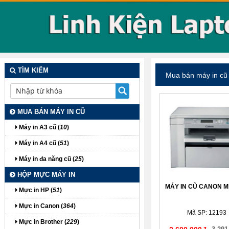
TÌM KIẾM
Mua bán máy in cũ
MUA BÁN MÁY IN CŨ
Máy in A3 cũ (
10
)
Máy in A4 cũ (
51
)
Máy in đa năng cũ (
25
)
HỘP MỰC MÁY IN
MÁY IN CŨ CANON M
Mực in HP (
51
)
Mực in Canon (
364
)
Mã SP: 12193
Mực in Brother (
229
)