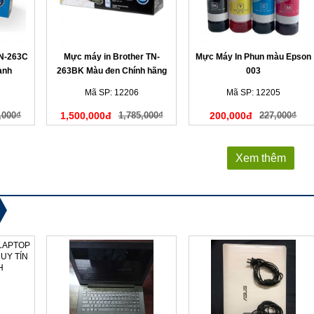
TN-263C
Mực máy in Brother TN-
Mực Máy In Phun màu Epson
anh
263BK Màu đen Chính hãng
003
Mã SP: 12206
Mã SP: 12205
,000₫
1,500,000đ
1,785,000₫
200,000đ
227,000₫
Xem thêm