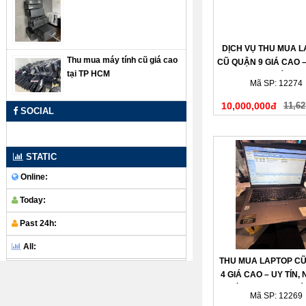
DỊCH VỤ THU MUA 
Thu mua máy tính cũ giá cao
CŨ QUẬN 9 GIÁ CAO –
tại TP HCM
– THANH TOÁN N
Mã SP: 12274
10,000,000đ
11,62
SOCIAL
STATIC
Online:
Today:
Past 24h:
All:
THU MUA LAPTOP C
4 GIÁ CAO – UY TÍN,
CHÓNG, THANH TOÁ
Mã SP: 12269
TAY