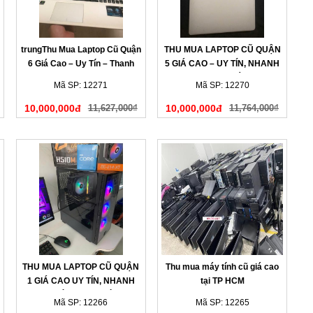
trungThu Mua Laptop Cũ Quận
THU MUA LAPTOP CŨ QUẬN
6 Giá Cao – Uy Tín – Thanh
5 GIÁ CAO – UY TÍN, NHANH
Toán Nhanh
GỌN, THANH TOÁN NGAY
Mã SP: 12271
Mã SP: 12270
10,000,000đ
11,627,000₫
10,000,000đ
11,764,000₫
THU MUA LAPTOP CŨ QUẬN
Thu mua máy tính cũ giá cao
1 GIÁ CAO UY TÍN, NHANH
tại TP HCM
CHÓNG TẠI NHÀ
Mã SP: 12266
Mã SP: 12265