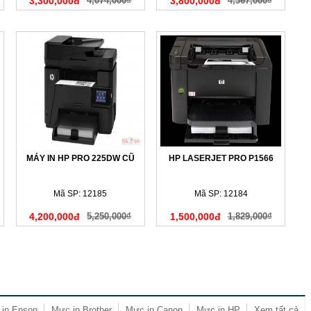
3,300,000đ
4,074,000₫
3,800,000đ
4,367,000₫
MÁY IN HP PRO 225DW CŨ
HP LASERJET PRO P1566
Mã SP: 12185
Mã SP: 12184
4,200,000đ
5,250,000₫
1,500,000đ
1,829,000₫
in Epson
Mực in Brother
Mực in Canon
Mực in HP
Xem tất cả