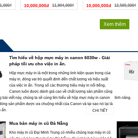
1,000₫
10,000,000đ
11,904,000₫
10,000,000đ
12,500,000₫
Xem thêm
Tìm hiểu về hộp mực máy in canon 6030w - Giải
pháp tối ưu cho việc in ấn.
Hộp mực máy in là một trong những linh kiện quan trọng của
máy in, đóng vai trò quyết định đến chất lượng và hiệu suất
của việc in ấn. Trong số các thương hiệu máy in nổi tiếng,
Canon luôn được đánh giá cao về chất lượng sản phẩm cũng
g bài viết này, chúng ta sẽ cùng tìm hiểu về hộp mực máy in canon
tính năng.
dòng sản phẩm được ưa chuộng nhất của Canon và tại sao nó lại là
n ấn.
CHI TIẾT
Mua bán máy in cũ Đà Nẵng
Kho máy in cũ Đại Minh Trung có nhiều chủng loại máy in cũ