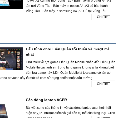
hp A4 ,A3 cũ như mới Vũng Tàu - Bán máy in brother A4 ,A3
tận nơi Vũng Tàu - Bán máy in epson A4 ,A3 có bảo hành
Vũng Tàu - Bán máy in samsung A4 ,A3 Cũ tại Vũng Tàu
CHI TIẾT
Cấu hình chơi Liên Quân tối thiểu và mượt mà
nhất
Giới thiệu về tựa game Liên Quân Mobile Nhắc đến Liên Quân
Mobile thì các anh em trong làng game không ai là không biết
đến tựa game này. Liên Quân Mobile là tựa game có tên gọi
rena of Valor, đây là một trò chơi sử dụng chiến thuật đấu trường.
CHI TIẾT
Các dòng laptop ACER
Bài viết cung cấp thông tin về các dòng laptop acer hot nhất
hiện nay, ưu nhược điểm và giá tiền cụ thể của từng loại. Click