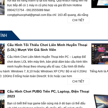
nội địa và hàng thanh lý tại Đà Nẵng. Quý khách hàng liên hệ
trực tiếp để có 1 máy in cũ phù hợp và giá tốt hơn Hotline
0904272754 - 0913555089 Mail:
congtyphuocphat@gmail.com Địa chỉ: 163 đỗ quang, đà nẵng
CHI TIẾT
TÍNH
Cấu Hình Tối Thiểu Chơi Liên Minh Huyền Thoại
(LOL) Mượt Với Giá Sinh Viên
Cấu Hình Chơi Liên Minh Huyền Thoại trên PC – Laptop Để
chơi được LOL trên máy tính, bản phải đảm bảo cấu hình liên
minh huyền thoại theo nhưng yếu tố sau: Cấu hình tối thiểu
ều hành: Windows 7, 8,10 hoặc Windows XP CPU: Bộ vi xử lí 2GHz
Tiếng Anh là A
10GHz ổ trống hoàn toàn DirectX: 9.0c hoặc cao hơn
CHI TIẾT
Cấu Hình Chơi PUBG Trên PC, Laptop, Điện Thoại
2023
Bạn có biết thể loại game bắn súng mà ở đó bạn có thể đấu