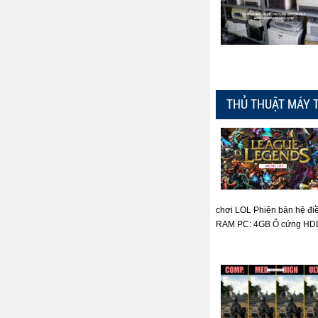
THỦ THUẬT MÁY 
chơi LOL Phiên bản hệ đi
RAM PC: 4GB Ổ cứng HDD: 