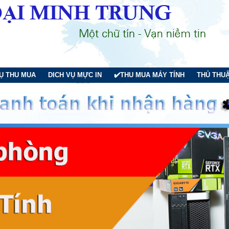
VỤ THU MUA
DICH VỤ MỰC IN
✔️THU MUA MÁY TÍNH
THỦ THUẬ