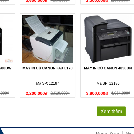
,000₫
3,600,000đ
4,390,000₫
2,500,000đ
2,873,000₫
4580DW
MÁY IN CŨ CANON FAX L170
MÁY IN CŨ CANON 4850DN
Mã SP: 12187
Mã SP: 12186
,000₫
2,200,000đ
2,619,000₫
3,800,000đ
4,634,000₫
Xem thêm
Mực in Xerox
Mực 