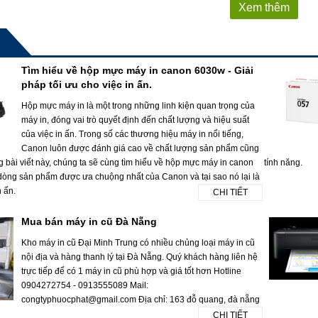
Xem thêm
Tìm hiểu về hộp mực máy in canon 6030w - Giải
pháp tối ưu cho việc in ấn.
Hộp mực máy in là một trong những linh kiện quan trọng của
máy in, đóng vai trò quyết định đến chất lượng và hiệu suất
của việc in ấn. Trong số các thương hiệu máy in nổi tiếng,
Canon luôn được đánh giá cao về chất lượng sản phẩm cũng
g bài viết này, chúng ta sẽ cùng tìm hiểu về hộp mực máy in canon
tính năng.
dòng sản phẩm được ưa chuộng nhất của Canon và tại sao nó lại là
n ấn.
CHI TIẾT
Mua bán máy in cũ Đà Nẵng
Kho máy in cũ Đại Minh Trung có nhiều chủng loại máy in cũ
nội địa và hàng thanh lý tại Đà Nẵng. Quý khách hàng liên hệ
trực tiếp để có 1 máy in cũ phù hợp và giá tốt hơn Hotline
0904272754 - 0913555089 Mail:
congtyphuocphat@gmail.com Địa chỉ: 163 đỗ quang, đà nẵng
CHI TIẾT