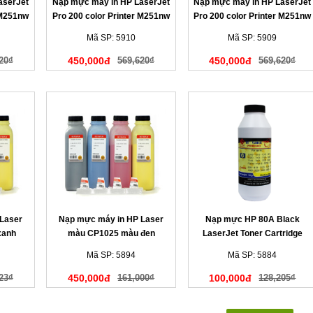
aserJet
Nạp mực máy in HP LaserJet
Nạp mực máy in HP LaserJet
 M251nw
Pro 200 color Printer M251nw
Pro 200 color Printer M251nw
màu xanh
màu đen
Mã SP: 5910
Mã SP: 5909
20₫
450,000đ
569,620₫
450,000đ
569,620₫
Laser
Nạp mực máy in HP Laser
Nạp mực HP 80A Black
xanh
màu CP1025 màu đen
LaserJet Toner Cartridge
Mã SP: 5894
Mã SP: 5884
23₫
450,000đ
161,000₫
100,000đ
128,205₫