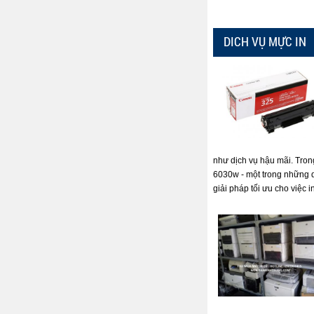
DICH VỤ MỰC IN
như dịch vụ hậu mãi. Tron
6030w - một trong những 
giải pháp tối ưu cho việc i