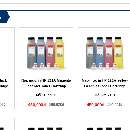
n
lack
Nạp mực in HP 121A Magenta
Nạp mực in HP 121A Yellow
ridge
LaserJet Toner Cartridge
LaserJet Toner Cartridge
(màu đỏ)
(màu vàng)
Mã SP: 5920
Mã SP: 5919
56₫
450,000đ
569,620₫
450,000đ
584,416₫