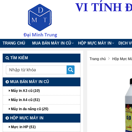
TRANG CHỦ
MUA BÁN MÁY IN CŨ
HỘP MỰC MÁY IN
DỊCH 
TÌM KIẾM
Trang chủ
Hộp Mực Má
MUA BÁN MÁY IN CŨ
Máy in A3 cũ (
10
)
Máy in A4 cũ (
51
)
Máy in đa năng cũ (
25
)
HỘP MỰC MÁY IN
Mực in HP (
51
)