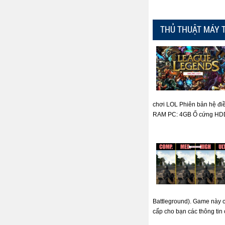
THỦ THUẬT MÁY 
chơi LOL Phiên bản hệ đi
RAM PC: 4GB Ổ cứng HDD: 
Battleground). Game này có
cấp cho bạn các thông tin