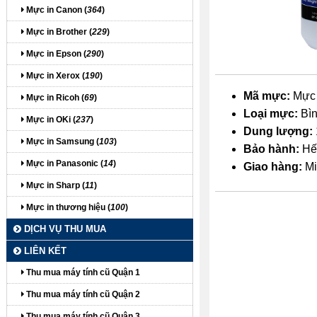
Mực in Canon (
364
)
Mực in Brother (
229
)
Mực in Epson (
290
)
Mực in Xerox (
190
)
Mã mực:
Mực 
Mực in Ricoh (
69
)
Loại mực:
Bìn
Mực in OKi (
237
)
Dung lượng:
Mực in Samsung (
103
)
Bảo hành:
Hế
Mực in Panasonic (
14
)
Giao hàng:
Mi
Mực in Sharp (
11
)
Mực in thương hiệu (
100
)
DỊCH VỤ THU MUA
LIÊN KẾT
Thu mua máy tính cũ Quận 1
Thu mua máy tính cũ Quận 2
itdolozi.com
Thu mua máy tính cũ Quận 3