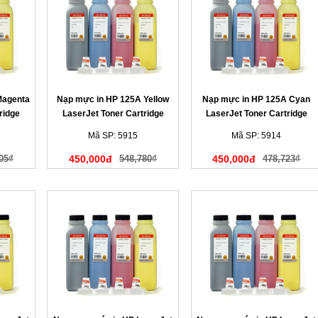
Magenta
Nạp mực in HP 125A Yellow
Nạp mực in HP 125A Cyan
ridge
LaserJet Toner Cartridge
LaserJet Toner Cartridge
(màu vàng)
(màu xanh)
Mã SP: 5915
Mã SP: 5914
05₫
450,000đ
548,780₫
450,000đ
478,723₫