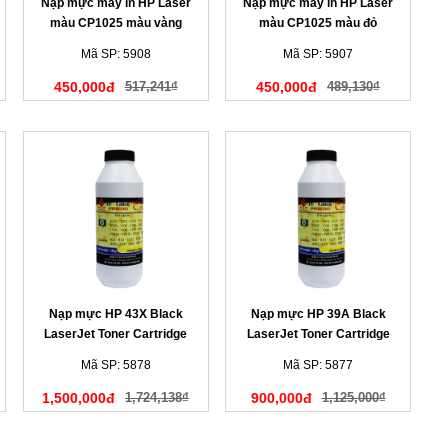
Nạp mực máy in HP Laser
Nạp mực máy in HP Laser
màu CP1025 màu vàng
màu CP1025 màu đỏ
Mã SP: 5908
Mã SP: 5907
450,000đ
517,241₫
450,000đ
489,130₫
Nạp mực HP 43X Black
Nạp mực HP 39A Black
LaserJet Toner Cartridge
LaserJet Toner Cartridge
Mã SP: 5878
Mã SP: 5877
1,500,000đ
1,724,138₫
900,000đ
1,125,000₫