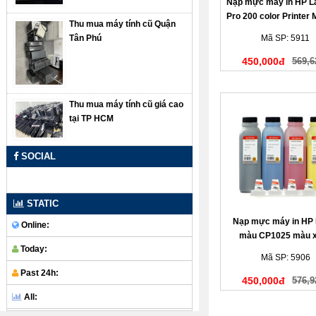
Nạp mực máy in HP L
Pro 200 color Printer
Thu mua máy tính cũ Quận
màu đỏ
Tân Phú
Mã SP: 5911
450,000đ
569,6
Thu mua máy tính cũ giá cao
tại TP HCM
SOCIAL
STATIC
Nạp mực máy in HP 
Online:
màu CP1025 màu 
Today:
Mã SP: 5906
Past 24h:
450,000đ
576,9
All: