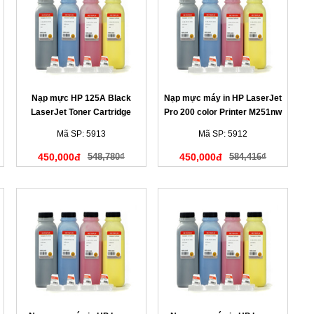
Nạp mực HP 125A Black
Nạp mực máy in HP LaserJet
LaserJet Toner Cartridge
Pro 200 color Printer M251nw
(màu đen)
màu vàng
Mã SP: 5913
Mã SP: 5912
450,000đ
548,780₫
450,000đ
584,416₫