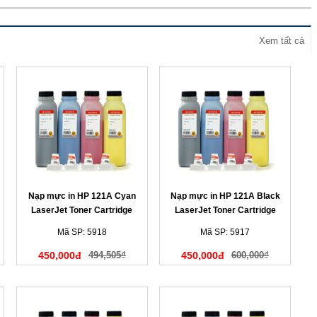
Xem tất cả
Nạp mực in HP 121A Cyan
Nạp mực in HP 121A Black
LaserJet Toner Cartridge
LaserJet Toner Cartridge
(màu xanh)
(màu đen)
Mã SP: 5918
Mã SP: 5917
450,000đ
494,505₫
450,000đ
600,000₫