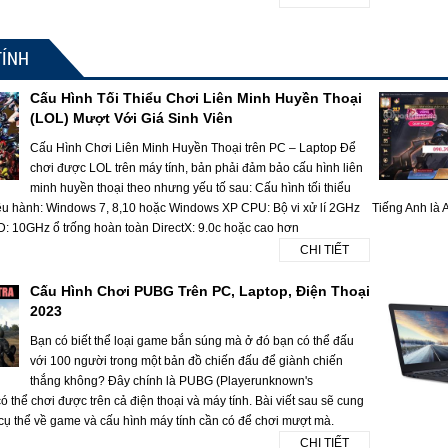
TÍNH
Cấu Hình Tối Thiểu Chơi Liên Minh Huyền Thoại
(LOL) Mượt Với Giá Sinh Viên
Cấu Hình Chơi Liên Minh Huyền Thoại trên PC – Laptop Để
chơi được LOL trên máy tính, bản phải đảm bảo cấu hình liên
minh huyền thoại theo nhưng yếu tố sau: Cấu hình tối thiểu
ều hành: Windows 7, 8,10 hoặc Windows XP CPU: Bộ vi xử lí 2GHz
Tiếng Anh là A
10GHz ổ trống hoàn toàn DirectX: 9.0c hoặc cao hơn
CHI TIẾT
Cấu Hình Chơi PUBG Trên PC, Laptop, Điện Thoại
2023
Bạn có biết thể loại game bắn súng mà ở đó bạn có thể đấu
với 100 người trong một bản đồ chiến đấu để giành chiến
thắng không? Đây chính là PUBG (Playerunknown's
 thể chơi được trên cả điện thoại và máy tính. Bài viết sau sẽ cung
 cụ thể về game và cấu hình máy tính cần có để chơi mượt mà.
CHI TIẾT