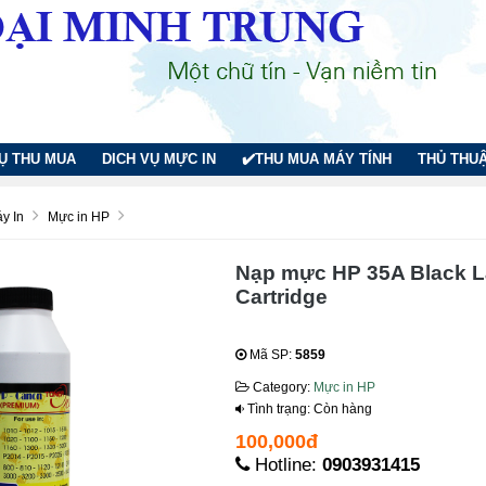
VỤ THU MUA
DICH VỤ MỰC IN
✔️THU MUA MÁY TÍNH
THỦ THUẬ
y In
Mực in HP
Nạp mực HP 35A Black L
Cartridge
Mã SP:
5859
Category:
Mực in HP
Tình trạng: Còn hàng
100,000đ
Hotline:
0903931415