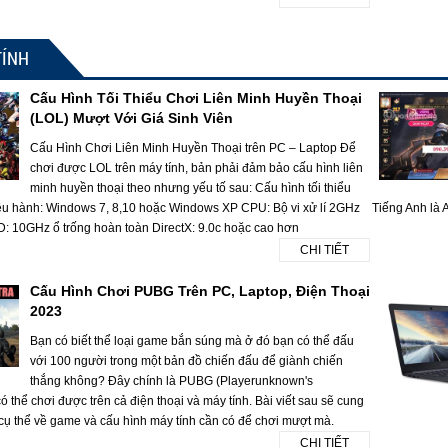
TÍNH
Cấu Hình Tối Thiểu Chơi Liên Minh Huyền Thoại
(LOL) Mượt Với Giá Sinh Viên
Cấu Hình Chơi Liên Minh Huyền Thoại trên PC – Laptop Để
chơi được LOL trên máy tính, bản phải đảm bảo cấu hình liên
minh huyền thoại theo nhưng yếu tố sau: Cấu hình tối thiểu
ều hành: Windows 7, 8,10 hoặc Windows XP CPU: Bộ vi xử lí 2GHz
Tiếng Anh là A
10GHz ổ trống hoàn toàn DirectX: 9.0c hoặc cao hơn
CHI TIẾT
Cấu Hình Chơi PUBG Trên PC, Laptop, Điện Thoại
2023
Bạn có biết thể loại game bắn súng mà ở đó bạn có thể đấu
với 100 người trong một bản đồ chiến đấu để giành chiến
thắng không? Đây chính là PUBG (Playerunknown's
 thể chơi được trên cả điện thoại và máy tính. Bài viết sau sẽ cung
 cụ thể về game và cấu hình máy tính cần có để chơi mượt mà.
CHI TIẾT