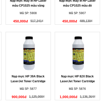
Nạp mực máy in HP Laser
Nạp mực máy in HP Laser
màu CP1025 màu vàng
màu CP1025 màu đỏ
Mã SP: 5908
Mã SP: 5907
450,000đ
517,241₫
450,000đ
489,130₫
Nạp mực HP 39A Black
Nạp mực HP 82X Black
LaserJet Toner Cartridge
LaserJet Toner Cartridge
Mã SP: 5877
Mã SP: 5876
900,000đ
1,125,000₫
1,000,000đ
1,136,364₫