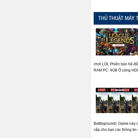
THỦ THUẬT MÁY 
chơi LOL Phiên bản hệ đi
RAM PC: 4GB Ổ cứng HDD: 
Battleground). Game này có
cấp cho bạn các thông tin