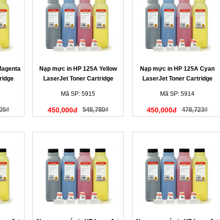
Magenta
Nạp mực in HP 125A Yellow
Nạp mực in HP 125A Cyan
ridge
LaserJet Toner Cartridge
LaserJet Toner Cartridge
(màu vàng)
(màu xanh)
Mã SP: 5915
Mã SP: 5914
05₫
450,000đ
548,780₫
450,000đ
478,723₫