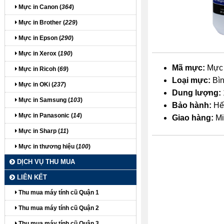
Mực in Canon (
364
)
Mực in Brother (
229
)
Mực in Epson (
290
)
Mực in Xerox (
190
)
Mã mực:
Mực 
Mực in Ricoh (
69
)
Loại mực:
Bìn
Mực in OKi (
237
)
Dung lượng:
Mực in Samsung (
103
)
Bảo hành:
Hế
Mực in Panasonic (
14
)
Giao hàng:
Mi
Mực in Sharp (
11
)
Mực in thương hiệu (
100
)
DỊCH VỤ THU MUA
LIÊN KẾT
Thu mua máy tính cũ Quận 1
Thu mua máy tính cũ Quận 2
itdolozi.com
Thu mua máy tính cũ Quận 3