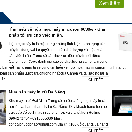
Xem thêm
Tìm hiểu về hộp mực máy in canon 6030w - Giải
pháp tối ưu cho việc in ấn.
Hộp mực máy in là một trong những linh kiện quan trọng của
máy in, đóng vai trò quyết định đến chất lượng và hiệu suất
của việc in ấn. Trong số các thương hiệu máy in nổi tiếng,
Canon luôn được đánh giá cao về chất lượng sản phẩm cũng
g bài viết này, chúng ta sẽ cùng tìm hiểu về hộp mực máy in canon
tính năng.
dòng sản phẩm được ưa chuộng nhất của Canon và tại sao nó lại là
n ấn.
CHI TIẾT
Mua bán máy in cũ Đà Nẵng
Kho máy in cũ Đại Minh Trung có nhiều chủng loại máy in cũ
nội địa và hàng thanh lý tại Đà Nẵng. Quý khách hàng liên hệ
trực tiếp để có 1 máy in cũ phù hợp và giá tốt hơn Hotline
0904272754 - 0913555089 Mail:
congtyphuocphat@gmail.com Địa chỉ: 163 đỗ quang, đà nẵng
CHI TIẾT