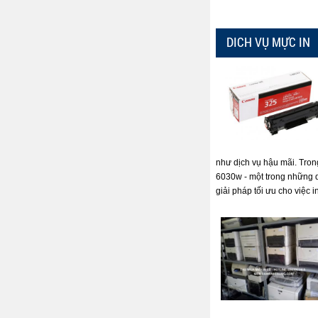
DICH VỤ MỰC IN
như dịch vụ hậu mãi. Tron
6030w - một trong những 
giải pháp tối ưu cho việc i