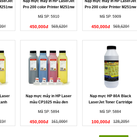
aserJet
Nạp mực máy in HP LaserJet
Nạp mực máy in HP LaserJet
 M251nw
Pro 200 color Printer M251nw
Pro 200 color Printer M251nw
màu xanh
màu đen
Mã SP: 5910
Mã SP: 5909
20₫
450,000đ
569,620₫
450,000đ
569,620₫
Laser
Nạp mực máy in HP Laser
Nạp mực HP 80A Black
xanh
màu CP1025 màu đen
LaserJet Toner Cartridge
Mã SP: 5894
Mã SP: 5884
23₫
450,000đ
161,000₫
100,000đ
128,205₫