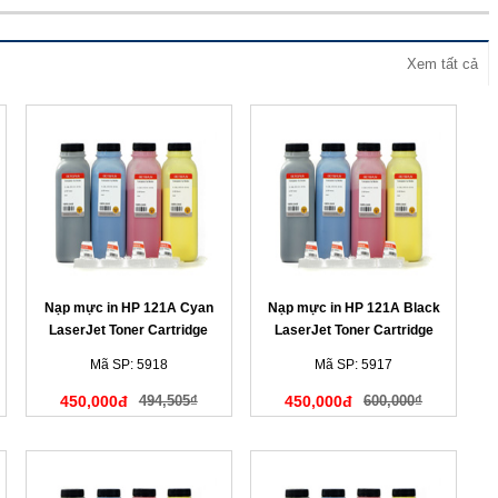
Xem tất cả
Nạp mực in HP 121A Cyan
Nạp mực in HP 121A Black
LaserJet Toner Cartridge
LaserJet Toner Cartridge
(màu xanh)
(màu đen)
Mã SP: 5918
Mã SP: 5917
450,000đ
494,505₫
450,000đ
600,000₫