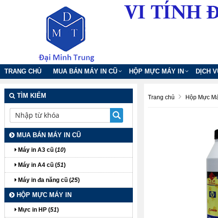
TRANG CHỦ
MUA BÁN MÁY IN CŨ
HỘP MỰC MÁY IN
DỊCH 
TÌM KIẾM
Trang chủ
Hộp Mực Má
MUA BÁN MÁY IN CŨ
Máy in A3 cũ (
10
)
Máy in A4 cũ (
51
)
Máy in đa năng cũ (
25
)
HỘP MỰC MÁY IN
Mực in HP (
51
)