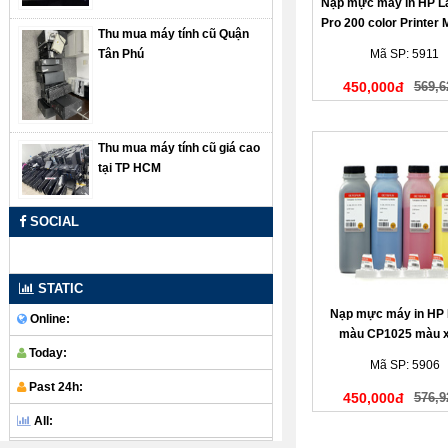
Nạp mực máy in HP L
Pro 200 color Printer
Thu mua máy tính cũ Quận
màu đỏ
Tân Phú
Mã SP: 5911
450,000đ
569,6
Thu mua máy tính cũ giá cao
tại TP HCM
SOCIAL
STATIC
Nạp mực máy in HP 
Online:
màu CP1025 màu 
Today:
Mã SP: 5906
Past 24h:
450,000đ
576,9
All: