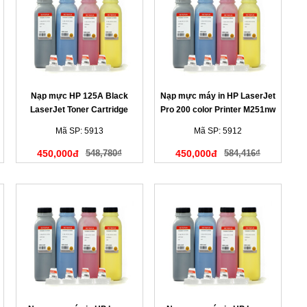
Nạp mực HP 125A Black
Nạp mực máy in HP LaserJet
LaserJet Toner Cartridge
Pro 200 color Printer M251nw
(màu đen)
màu vàng
Mã SP: 5913
Mã SP: 5912
450,000đ
548,780₫
450,000đ
584,416₫