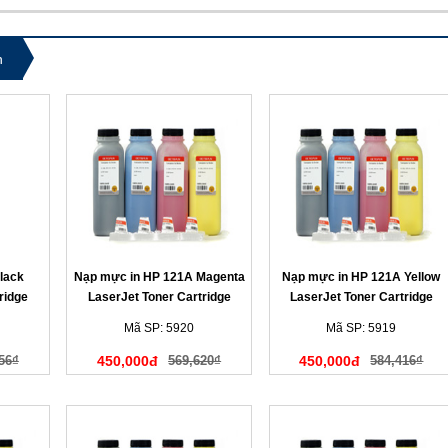
n
lack
Nạp mực in HP 121A Magenta
Nạp mực in HP 121A Yellow
ridge
LaserJet Toner Cartridge
LaserJet Toner Cartridge
(màu đỏ)
(màu vàng)
Mã SP: 5920
Mã SP: 5919
56₫
450,000đ
569,620₫
450,000đ
584,416₫