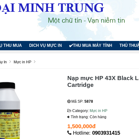
VỤ THU MUA
DICH VỤ MỰC IN
✔️THU MUA MÁY TÍNH
THỦ THUẬ
y In
Mực in HP
Nạp mực HP 43X Black L
Cartridge
Mã SP:
5878
Category:
Mực in HP
Tình trạng: Còn hàng
1,500,000đ
Hotline:
0903931415