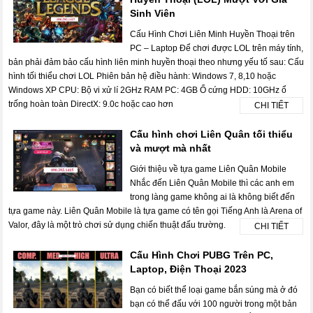
Sinh Viên
Cấu Hình Chơi Liên Minh Huyền Thoại trên
PC – Laptop Để chơi được LOL trên máy tính,
bản phải đảm bảo cấu hình liên minh huyền thoại theo nhưng yếu tố sau: Cấu
hình tối thiểu chơi LOL Phiên bản hệ điều hành: Windows 7, 8,10 hoặc
Windows XP CPU: Bộ vi xử lí 2GHz RAM PC: 4GB Ổ cứng HDD: 10GHz ổ
trống hoàn toàn DirectX: 9.0c hoặc cao hơn
CHI TIẾT
Cấu hình chơi Liên Quân tối thiểu
và mượt mà nhất
Giới thiệu về tựa game Liên Quân Mobile
Nhắc đến Liên Quân Mobile thì các anh em
trong làng game không ai là không biết đến
tựa game này. Liên Quân Mobile là tựa game có tên gọi Tiếng Anh là Arena of
Valor, đây là một trò chơi sử dụng chiến thuật đấu trường.
CHI TIẾT
Cấu Hình Chơi PUBG Trên PC,
Laptop, Điện Thoại 2023
Bạn có biết thể loại game bắn súng mà ở đó
bạn có thể đấu với 100 người trong một bản