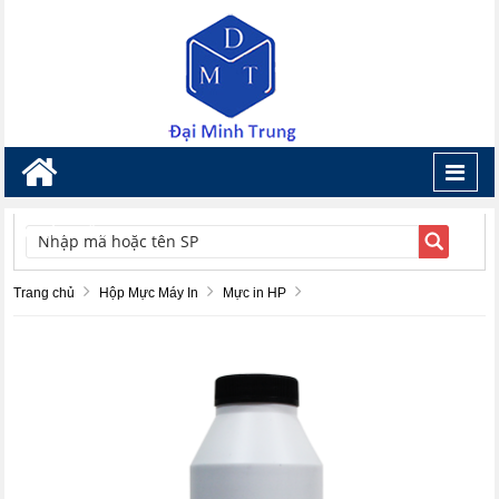
Toggl
navig
TÌM KIẾM
Trang chủ
Hộp Mực Máy In
Mực in HP