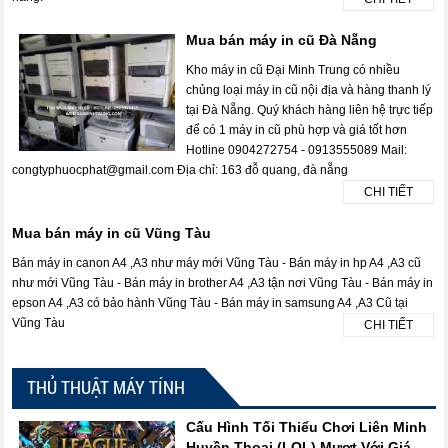
Mua bán máy in cũ Đà Nẵng
Kho máy in cũ Đại Minh Trung có nhiều
chủng loại máy in cũ nội địa và hàng thanh lý
tại Đà Nẵng. Quý khách hàng liên hệ trực tiếp
để có 1 máy in cũ phù hợp và giá tốt hơn
Hotline 0904272754 - 0913555089 Mail:
congtyphuocphat@gmail.com Địa chỉ: 163 đỗ quang, đà nẵng
CHI TIẾT
Mua bán máy in cũ Vũng Tàu
Bán máy in canon A4 ,A3 như máy mới Vũng Tàu - Bán máy in hp A4 ,A3 cũ
như mới Vũng Tàu - Bán máy in brother A4 ,A3 tận nơi Vũng Tàu - Bán máy in
epson A4 ,A3 có bảo hành Vũng Tàu - Bán máy in samsung A4 ,A3 Cũ tại
Vũng Tàu
CHI TIẾT
THỦ THUẬT MÁY TÍNH
Cấu Hình Tối Thiểu Chơi Liên Minh
Huyền Thoại (LOL) Mượt Với Giá