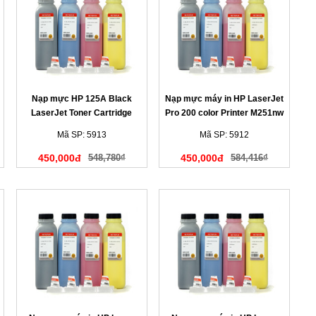
Nạp mực HP 125A Black
Nạp mực máy in HP LaserJet
LaserJet Toner Cartridge
Pro 200 color Printer M251nw
(màu đen)
màu vàng
Mã SP: 5913
Mã SP: 5912
450,000đ
548,780₫
450,000đ
584,416₫