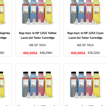
Magenta
Nạp mực in HP 125A Yellow
Nạp mực in HP 125A Cyan
ridge
LaserJet Toner Cartridge
LaserJet Toner Cartridge
(màu vàng)
(màu xanh)
Mã SP: 5915
Mã SP: 5914
05₫
450,000đ
548,780₫
450,000đ
478,723₫