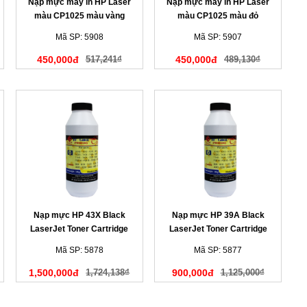
Nạp mực máy in HP Laser
Nạp mực máy in HP Laser
màu CP1025 màu vàng
màu CP1025 màu đỏ
Mã SP: 5908
Mã SP: 5907
450,000đ
517,241₫
450,000đ
489,130₫
Nạp mực HP 43X Black
Nạp mực HP 39A Black
LaserJet Toner Cartridge
LaserJet Toner Cartridge
Mã SP: 5878
Mã SP: 5877
1,500,000đ
1,724,138₫
900,000đ
1,125,000₫