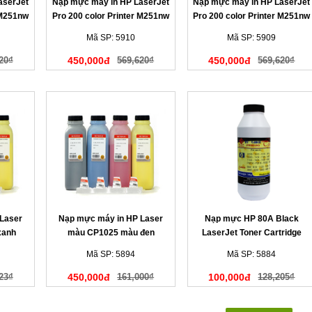
aserJet
Nạp mực máy in HP LaserJet
Nạp mực máy in HP LaserJet
 M251nw
Pro 200 color Printer M251nw
Pro 200 color Printer M251nw
màu xanh
màu đen
Mã SP: 5910
Mã SP: 5909
20₫
450,000đ
569,620₫
450,000đ
569,620₫
Laser
Nạp mực máy in HP Laser
Nạp mực HP 80A Black
xanh
màu CP1025 màu đen
LaserJet Toner Cartridge
Mã SP: 5894
Mã SP: 5884
23₫
450,000đ
161,000₫
100,000đ
128,205₫