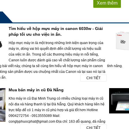
Xem thêm
Tìm hiểu về hộp mực máy in canon 6030w - Giải
pháp tối ưu cho việc in ấn.
Hộp mực máy in là một trong những linh kiện quan trọng của
máy in, đóng vai trò quyết định đến chất lượng và hiệu suất
của việc in ấn. Trong số các thương hiệu máy in nổi tiếng,
Canon luôn được đánh giá cao về chất lượng sản phẩm cũng
g bài viết này, chúng ta sẽ cùng tìm hiểu về hộp mực máy in canon
tính năng.
dòng sản phẩm được ưa chuộng nhất của Canon và tại sao nó lại là
n ấn.
CHI TIẾT
Mua bán máy in cũ Đà Nẵng
Kho máy in cũ Đại Minh Trung có nhiều chủng loại máy in cũ
nội địa và hàng thanh lý tại Đà Nẵng. Quý khách hàng liên hệ
trực tiếp để có 1 máy in cũ phù hợp và giá tốt hơn Hotline
0904272754 - 0913555089 Mail:
congtyphuocphat@gmail.com Địa chỉ: 163 đỗ quang, đà nẵng
CHI TIẾT