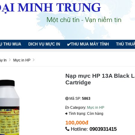
VỤ THU MUA
DICH VỤ MỰC IN
✔️THU MUA MÁY TÍNH
THỦ THUẬ
y In
Mực in HP
Nạp mực HP 13A Black L
Cartridge
Mã SP:
5863
Category:
Mực in HP
Tình trạng: Còn hàng
100,000đ
Hotline:
0903931415