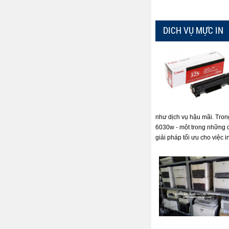
DICH VỤ MỰC IN
như dịch vụ hậu mãi. Tron
6030w - một trong những 
giải pháp tối ưu cho việc i