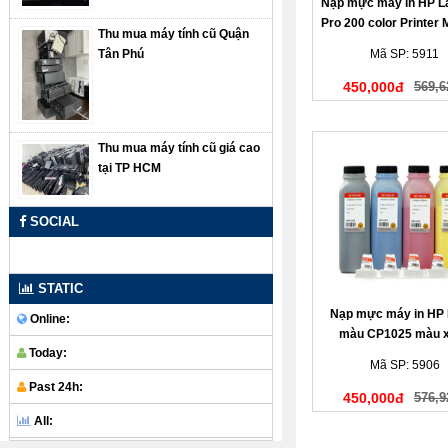
Nạp mực máy in HP L
Pro 200 color Printer
Thu mua máy tính cũ Quận
màu đỏ
Tân Phú
Mã SP: 5911
450,000đ
569,6
Thu mua máy tính cũ giá cao
tại TP HCM
SOCIAL
STATIC
Nạp mực máy in HP 
Online:
màu CP1025 màu 
Today:
Mã SP: 5906
Past 24h:
450,000đ
576,9
All: