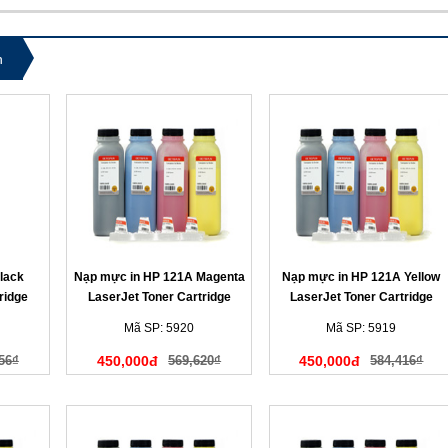
n
lack
Nạp mực in HP 121A Magenta
Nạp mực in HP 121A Yellow
ridge
LaserJet Toner Cartridge
LaserJet Toner Cartridge
(màu đỏ)
(màu vàng)
Mã SP: 5920
Mã SP: 5919
56₫
450,000đ
569,620₫
450,000đ
584,416₫