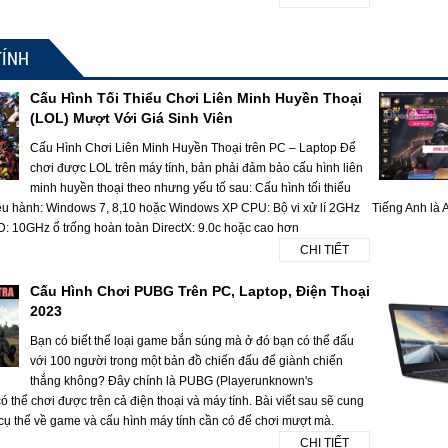
TÍNH
Cấu Hình Tối Thiểu Chơi Liên Minh Huyền Thoại
(LOL) Mượt Với Giá Sinh Viên
Cấu Hình Chơi Liên Minh Huyền Thoại trên PC – Laptop Để
chơi được LOL trên máy tính, bản phải đảm bảo cấu hình liên
minh huyền thoại theo nhưng yếu tố sau: Cấu hình tối thiểu
ều hành: Windows 7, 8,10 hoặc Windows XP CPU: Bộ vi xử lí 2GHz
Tiếng Anh là A
10GHz ổ trống hoàn toàn DirectX: 9.0c hoặc cao hơn
CHI TIẾT
Cấu Hình Chơi PUBG Trên PC, Laptop, Điện Thoại
2023
Bạn có biết thể loại game bắn súng mà ở đó bạn có thể đấu
với 100 người trong một bản đồ chiến đấu để giành chiến
thắng không? Đây chính là PUBG (Playerunknown's
 thể chơi được trên cả điện thoại và máy tính. Bài viết sau sẽ cung
 cụ thể về game và cấu hình máy tính cần có để chơi mượt mà.
CHI TIẾT