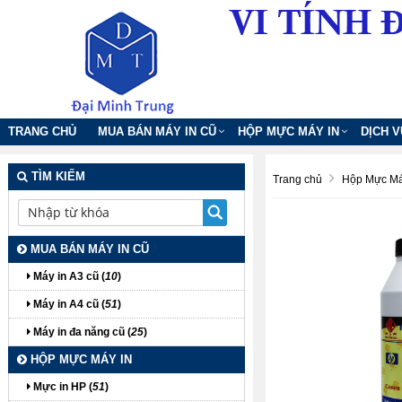
TRANG CHỦ
MUA BÁN MÁY IN CŨ
HỘP MỰC MÁY IN
DỊCH 
TÌM KIẾM
Trang chủ
Hộp Mực Má
MUA BÁN MÁY IN CŨ
Máy in A3 cũ (
10
)
Máy in A4 cũ (
51
)
Máy in đa năng cũ (
25
)
HỘP MỰC MÁY IN
Mực in HP (
51
)