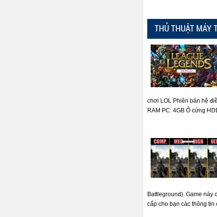
THỦ THUẬT MÁY 
chơi LOL Phiên bản hệ đi
RAM PC: 4GB Ổ cứng HDD: 
Battleground). Game này có
cấp cho bạn các thông tin