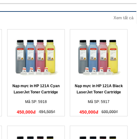
Xem tất cả
Nạp mực in HP 121A Cyan
Nạp mực in HP 121A Black
LaserJet Toner Cartridge
LaserJet Toner Cartridge
(màu xanh)
(màu đen)
Mã SP: 5918
Mã SP: 5917
450,000đ
494,505₫
450,000đ
600,000₫