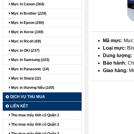
Mực in Canon (
364
)
Mực in Brother (
229
)
Mực in Epson (
290
)
Mực in Xerox (
190
)
Mã mực:
Mực 
Mực in Ricoh (
69
)
Loại mực:
Bìn
Mực in OKi (
237
)
Dung lượng:
Mực in Samsung (
103
)
Bảo hành:
Chí
Mực in Panasonic (
14
)
Giao hàng:
Mi
Mực in Sharp (
11
)
Mực in thương hiệu (
100
)
DỊCH VỤ THU MUA
LIÊN KẾT
Thu mua máy tính cũ Quận 1
Thu mua máy tính cũ Quận 2
itdolozi.com
Thu mua máy tính cũ Quận 3