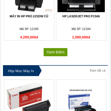
MÁY IN HP PRO 225DW CŨ
HP LASERJET PRO P1566
Mã SP: 12185
Mã SP: 12184
4,200,000đ
1,500,000đ
Xem thêm
Xem tất cả
Hộp Mực Máy In