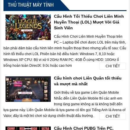
THỦ THUẬT MÁY TÍNH
Cấu Hình Tối Thiểu Chơi Liên Minh
Huyền Thoại (LOL) Mượt Với Giá
Sinh Viên
Cấu Hình Chơi Liên Minh Huyền Thoại trên
PC – Laptop Để chơi được LOL trên máy tính,
bản phải đảm bảo cấu hình liên minh huyền thoại theo nhưng yếu tố sau: Cấu
hình tối thiểu chơi LOL Phiên bản hệ điều hành: Windows 7, 8,10 hoặc
Windows XP CPU: Bộ vi xử lí 2GHz RAM PC: 4GB Ổ cứng HDD: 10GHz ổ
trống hoàn toàn DirectX: 9.0c hoặc cao hơn
CHI TIẾT
Cấu hình chơi Liên Quân tối thiểu
và mượt mà nhất
Giới thiệu về tựa game Liên Quân Mobile
Nhắc đến Liên Quân Mobile thì các anh em
trong làng game không ai là không biết đến
tựa game này. Liên Quân Mobile là tựa game có tên gọi Tiếng Anh là Arena of
Valor, đây là một trò chơi sử dụng chiến thuật đấu trường.
CHI TIẾT
Cấu Hình Chơi PUBG Trên PC,