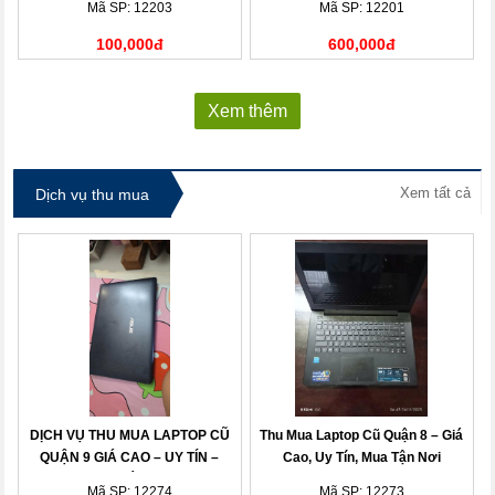
Mã SP: 12203
Mã SP: 12201
100,000đ
600,000đ
Xem thêm
Xem tất cả
Dịch vụ thu mua
DỊCH VỤ THU MUA LAPTOP CŨ
Thu Mua Laptop Cũ Quận 8 – Giá
QUẬN 9 GIÁ CAO – UY TÍN –
Cao, Uy Tín, Mua Tận Nơi
THANH TOÁN NHANH
Mã SP: 12274
Mã SP: 12273