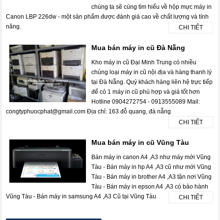
chúng ta sẽ cùng tìm hiểu về hộp mực máy in
Canon LBP 226dw - một sản phẩm được đánh giá cao về chất lượng và tính
năng.
CHI TIẾT
Mua bán máy in cũ Đà Nẵng
Kho máy in cũ Đại Minh Trung có nhiều
chủng loại máy in cũ nội địa và hàng thanh lý
tại Đà Nẵng. Quý khách hàng liên hệ trực tiếp
để có 1 máy in cũ phù hợp và giá tốt hơn
Hotline 0904272754 - 0913555089 Mail:
congtyphuocphat@gmail.com Địa chỉ: 163 đỗ quang, đà nẵng
CHI TIẾT
Mua bán máy in cũ Vũng Tàu
Bán máy in canon A4 ,A3 như máy mới Vũng
Tàu - Bán máy in hp A4 ,A3 cũ như mới Vũng
Tàu - Bán máy in brother A4 ,A3 tận nơi Vũng
Tàu - Bán máy in epson A4 ,A3 có bảo hành
Vũng Tàu - Bán máy in samsung A4 ,A3 Cũ tại Vũng Tàu
CHI TIẾT