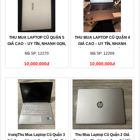
THU MUA LAPTOP CŨ QUẬN 5
THU MUA LAPTOP CŨ QUẬN 4
GIÁ CAO – UY TÍN, NHANH GỌN,
GIÁ CAO – UY TÍN, NHANH
THANH TOÁN NGAY
CHÓNG, THANH TOÁN LIỀN TAY
Mã SP: 12270
Mã SP: 12269
10,000,000đ
10,000,000đ
trungThu Mua Laptop Cũ Quận 3
Thu Mua Laptop Cũ Quận 2 Giá