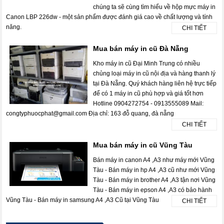
chúng ta sẽ cùng tìm hiểu về hộp mực máy in
Canon LBP 226dw - một sản phẩm được đánh giá cao về chất lượng và tính
năng.
CHI TIẾT
Mua bán máy in cũ Đà Nẵng
Kho máy in cũ Đại Minh Trung có nhiều
chủng loại máy in cũ nội địa và hàng thanh lý
tại Đà Nẵng. Quý khách hàng liên hệ trực tiếp
để có 1 máy in cũ phù hợp và giá tốt hơn
Hotline 0904272754 - 0913555089 Mail:
congtyphuocphat@gmail.com Địa chỉ: 163 đỗ quang, đà nẵng
CHI TIẾT
Mua bán máy in cũ Vũng Tàu
Bán máy in canon A4 ,A3 như máy mới Vũng
Tàu - Bán máy in hp A4 ,A3 cũ như mới Vũng
Tàu - Bán máy in brother A4 ,A3 tận nơi Vũng
Tàu - Bán máy in epson A4 ,A3 có bảo hành
Vũng Tàu - Bán máy in samsung A4 ,A3 Cũ tại Vũng Tàu
CHI TIẾT