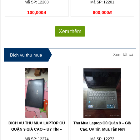
Mã SP: 12203
Mã SP: 12201
100,000đ
600,000đ
Xem thêm
Xem tất cả
Dịch vụ thu mua
DỊCH VỤ THU MUA LAPTOP CŨ
Thu Mua Laptop Cũ Quận 8 – Giá
QUẬN 9 GIÁ CAO – UY TÍN –
Cao, Uy Tín, Mua Tận Nơi
THANH TOÁN NHANH
Mã SP: 12274
Mã SP: 12273