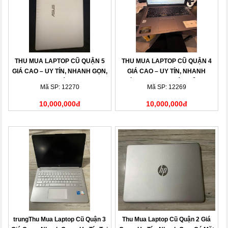
THU MUA LAPTOP CŨ QUẬN 5
THU MUA LAPTOP CŨ QUẬN 4
GIÁ CAO – UY TÍN, NHANH GỌN,
GIÁ CAO – UY TÍN, NHANH
THANH TOÁN NGAY
CHÓNG, THANH TOÁN LIỀN TAY
Mã SP: 12270
Mã SP: 12269
10,000,000đ
10,000,000đ
trungThu Mua Laptop Cũ Quận 3
Thu Mua Laptop Cũ Quận 2 Giá