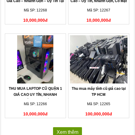
Giá Cao – Nhanh Gọn – Uy Tín Tại
Cao – Uy Tín, Nhanh Gọn, Có Mặt
Nhà
Sau 15 Phút
Mã SP: 12268
Mã SP: 12267
10,000,000đ
10,000,000đ
THU MUA LAPTOP CŨ QUẬN 1
Thu mua máy tính cũ giá cao tại
GIÁ CAO UY TÍN, NHANH
TP HCM
CHÓNG TẠI NHÀ
Mã SP: 12266
Mã SP: 12265
10,000,000đ
100,000,000đ
Xem thêm