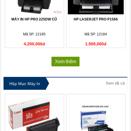
MÁY IN HP PRO 225DW CŨ
HP LASERJET PRO P1566
Mã SP: 12185
Mã SP: 12184
4,200,000đ
1,500,000đ
Xem thêm
Xem tất cả
Hộp Mực Máy In