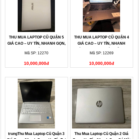
THU MUA LAPTOP CŨ QUẬN 5
THU MUA LAPTOP CŨ QUẬN 4
GIÁ CAO – UY TÍN, NHANH GỌN,
GIÁ CAO – UY TÍN, NHANH
THANH TOÁN NGAY
CHÓNG, THANH TOÁN LIỀN TAY
Mã SP: 12270
Mã SP: 12269
10,000,000đ
10,000,000đ
trungThu Mua Laptop Cũ Quận 3
Thu Mua Laptop Cũ Quận 2 Giá