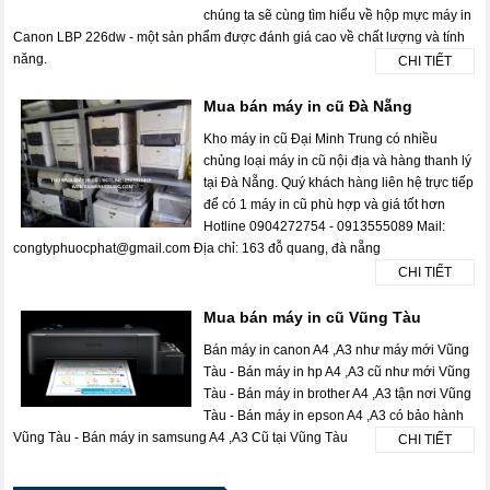
chúng ta sẽ cùng tìm hiểu về hộp mực máy in
Canon LBP 226dw - một sản phẩm được đánh giá cao về chất lượng và tính
năng.
CHI TIẾT
Mua bán máy in cũ Đà Nẵng
Kho máy in cũ Đại Minh Trung có nhiều
chủng loại máy in cũ nội địa và hàng thanh lý
tại Đà Nẵng. Quý khách hàng liên hệ trực tiếp
để có 1 máy in cũ phù hợp và giá tốt hơn
Hotline 0904272754 - 0913555089 Mail:
congtyphuocphat@gmail.com Địa chỉ: 163 đỗ quang, đà nẵng
CHI TIẾT
Mua bán máy in cũ Vũng Tàu
Bán máy in canon A4 ,A3 như máy mới Vũng
Tàu - Bán máy in hp A4 ,A3 cũ như mới Vũng
Tàu - Bán máy in brother A4 ,A3 tận nơi Vũng
Tàu - Bán máy in epson A4 ,A3 có bảo hành
Vũng Tàu - Bán máy in samsung A4 ,A3 Cũ tại Vũng Tàu
CHI TIẾT