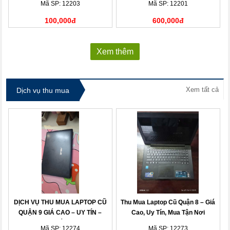
Mã SP: 12203
Mã SP: 12201
100,000đ
600,000đ
Xem thêm
Xem tất cả
Dịch vụ thu mua
DỊCH VỤ THU MUA LAPTOP CŨ
Thu Mua Laptop Cũ Quận 8 – Giá
QUẬN 9 GIÁ CAO – UY TÍN –
Cao, Uy Tín, Mua Tận Nơi
THANH TOÁN NHANH
Mã SP: 12274
Mã SP: 12273