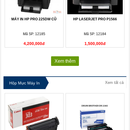
MÁY IN HP PRO 225DW CŨ
HP LASERJET PRO P1566
Mã SP: 12185
Mã SP: 12184
4,200,000đ
1,500,000đ
Xem thêm
Xem tất cả
Hộp Mực Máy In