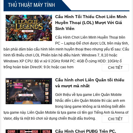
THỦ THUẬT MÁY TÍNH
Cấu Hình Tối Thiểu Chơi Liên Minh
Huyền Thoại (LOL) Mượt Với Giá
Sinh Viên
Cấu Hình Chơi Liên Minh Huyền Thoại trên
PC – Laptop Để chơi được LOL trên máy tính,
bản phải đảm bảo cấu hình liên minh huyền thoại theo nhưng yếu tố sau: Cấu
hình tối thiểu chơi LOL Phiên bản hệ điều hành: Windows 7, 8,10 hoặc
Windows XP CPU: Bộ vi xử lí 2GHz RAM PC: 4GB Ổ cứng HDD: 10GHz ổ
trống hoàn toàn DirectX: 9.0c hoặc cao hơn
CHI TIẾT
Cấu hình chơi Liên Quân tối thiểu
và mượt mà nhất
Giới thiệu về tựa game Liên Quân Mobile
Nhắc đến Liên Quân Mobile thì các anh em
trong làng game không ai là không biết đến
tựa game này. Liên Quân Mobile là tựa game có tên gọi Tiếng Anh là Arena of
Valor, đây là một trò chơi sử dụng chiến thuật đấu trường.
CHI TIẾT
Cấu Hình Chơi PUBG Trên PC,