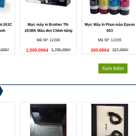
TN-263C
Mực máy in Brother TN-
Mực Máy In Phun màu Epson
anh
263BK Màu đen Chính hãng
003
Mã SP: 12206
Mã SP: 12205
,000₫
1,500,000đ
1,785,000₫
200,000đ
227,000₫
Xem thêm