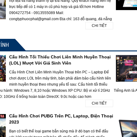
nội địa và hàng thanh lý tại Đà Nẵng. Quý khách hàng liên hệ
trực tiếp để có 1 máy in cũ phù hợp và giá tốt hơn Hotline
0904272754 - 0913555089 Mail:
congtyphuocphat@gmail.com Địa chỉ: 163 đỗ quang, đà nẵng
CHI TIẾT
TÍNH
Cấu Hình Tối Thiểu Chơi Liên Minh Huyền Thoại
(LOL) Mượt Với Giá Sinh Viên
Cấu Hình Chơi Liên Minh Huyền Thoại trên PC – Laptop Để
chơi được LOL trên máy tính, bản phải đảm bảo cấu hình liên
minh huyền thoại theo nhưng yếu tố sau: Cấu hình tối thiểu
ều hành: Windows 7, 8,10 hoặc Windows XP CPU: Bộ vi xử lí 2GHz
Tiếng Anh là A
10GHz ổ trống hoàn toàn DirectX: 9.0c hoặc cao hơn
CHI TIẾT
Cấu Hình Chơi PUBG Trên PC, Laptop, Điện Thoại
2023
Bạn có biết thể loại game bắn súng mà ở đó bạn có thể đấu