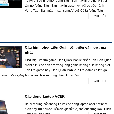
hp A4 ,A3 cũ như mới Vũng Tàu - Bán máy in brother A4 ,A3
tận nơi Vũng Tàu - Bán máy in epson A4 ,A3 có bảo hành
Vũng Tàu - Bán máy in samsung A4 ,A3 Cũ tại Vũng Tàu
CHI TIẾT
Cấu hình chơi Liên Quân tối thiểu và mượt mà
nhất
Giới thiệu về tựa game Liên Quân Mobile Nhắc đến Liên Quân
Mobile thì các anh em trong làng game không ai là không biết
đến tựa game này. Liên Quân Mobile là tựa game có tên gọi
rena of Valor, đây là một trò chơi sử dụng chiến thuật đấu trường.
CHI TIẾT
Các dòng laptop ACER
Bài viết cung cấp thông tin về các dòng laptop acer hot nhất
hiện nay, ưu nhược điểm và giá tiền cụ thể của từng loại. Click