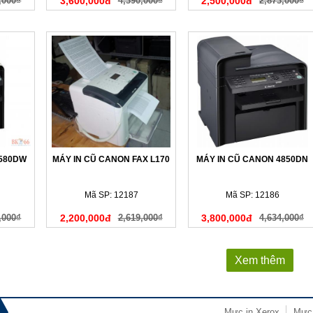
,000₫
3,600,000đ
4,390,000₫
2,500,000đ
2,873,000₫
4580DW
MÁY IN CŨ CANON FAX L170
MÁY IN CŨ CANON 4850DN
Mã SP: 12187
Mã SP: 12186
,000₫
2,200,000đ
2,619,000₫
3,800,000đ
4,634,000₫
Xem thêm
Mực in Xerox
Mực 