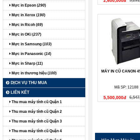
2,600,000đ
3,291
Mực in Epson (
290
)
Mực in Xerox (
190
)
Mực in Ricoh (
69
)
Mực in OKi (
237
)
Mực in Samsung (
103
)
Mực in Panasonic (
14
)
Mực in Sharp (
11
)
MÁY IN CŨ CANON 
Mực in thương hiệu (
100
)
DỊCH VỤ THU MUA
Mã SP: 12188
LIÊN KẾT
5,500,000đ
6,547
Thu mua máy tính cũ Quận 1
Thu mua máy tính cũ Quận 2
Thu mua máy tính cũ Quận 3
Thu mua máy tính cũ Quận 4
Hộp Mực Máy In