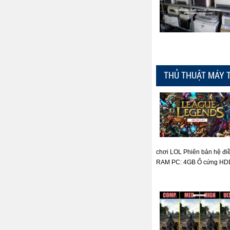
THỦ THUẬT MÁY 
chơi LOL Phiên bản hệ đi
RAM PC: 4GB Ổ cứng HDD: 