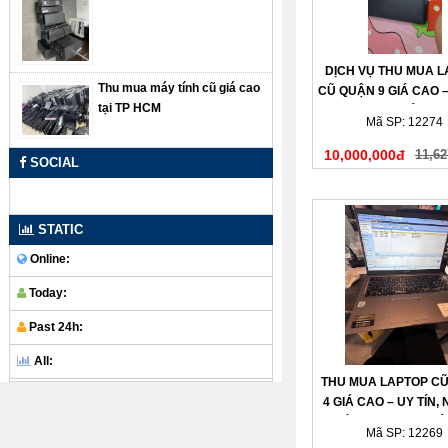
DỊCH VỤ THU MUA 
Thu mua máy tính cũ giá cao
CŨ QUẬN 9 GIÁ CAO –
tại TP HCM
– THANH TOÁN N
Mã SP: 12274
10,000,000đ
11,62
SOCIAL
STATIC
Online:
Today:
Past 24h:
All:
THU MUA LAPTOP C
4 GIÁ CAO – UY TÍN,
CHÓNG, THANH TOÁ
Mã SP: 12269
TAY