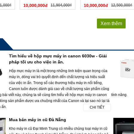
1,000₫
10,000,000đ
11,904,000₫
10,000,000đ
12,500,000₫
Xem thêm
Tìm hiểu về hộp mực máy in canon 6030w - Giải
pháp tối ưu cho việc in ấn.
Hộp mực máy in là một trong những linh kiện quan trọng của
máy in, đóng vai trò quyết định đến chất lượng và hiệu suất
của việc in ấn. Trong số các thương hiệu máy in nổi tiếng,
Canon luôn được đánh giá cao về chất lượng sản phẩm cũng
g bài viết này, chúng ta sẽ cùng tìm hiểu về hộp mực máy in canon
tính năng.
dòng sản phẩm được ưa chuộng nhất của Canon và tại sao nó lại là
n ấn.
CHI TIẾT
Mua bán máy in cũ Đà Nẵng
Kho máy in cũ Đại Minh Trung có nhiều chủng loại máy in cũ