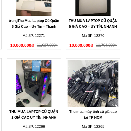
trungThu Mua Laptop Cũ Quận
THU MUA LAPTOP CŨ QUẬN
6 Giá Cao – Uy Tín – Thanh
5 GIÁ CAO – UY TÍN, NHANH
Toán Nhanh
GỌN, THANH TOÁN NGAY
Mã SP: 12271
Mã SP: 12270
10,000,000đ
11,627,000₫
10,000,000đ
11,764,000₫
THU MUA LAPTOP CŨ QUẬN
Thu mua máy tính cũ giá cao
1 GIÁ CAO UY TÍN, NHANH
tại TP HCM
CHÓNG TẠI NHÀ
Mã SP: 12266
Mã SP: 12265