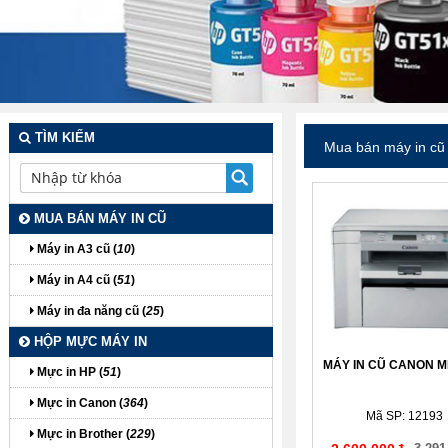
TÌM KIẾM
Mua bán máy in cũ
MUA BÁN MÁY IN CŨ
Máy in A3 cũ (
10
)
Máy in A4 cũ (
51
)
Máy in đa năng cũ (
25
)
HỘP MỰC MÁY IN
MÁY IN CŨ CANON M
Mực in HP (
51
)
Mực in Canon (
364
)
Mã SP: 12193
Mực in Brother (
229
)