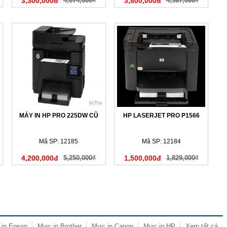
3,300,000đ
4,074,000₫
3,800,000đ
4,367,000₫
MÁY IN HP PRO 225DW CŨ
HP LASERJET PRO P1566
Mã SP: 12185
Mã SP: 12184
4,200,000đ
5,250,000₫
1,500,000đ
1,829,000₫
in Epson
Mực in Brother
Mực in Canon
Mực in HP
Xem tất cả