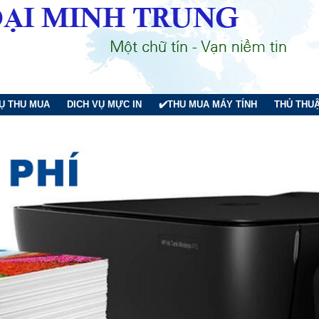
VỤ THU MUA
DICH VỤ MỰC IN
✔️THU MUA MÁY TÍNH
THỦ THUẬ