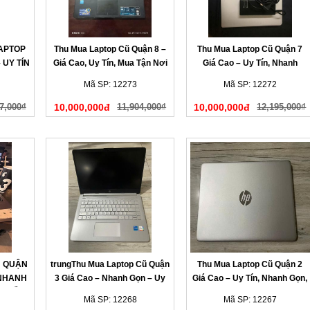
LAPTOP
Thu Mua Laptop Cũ Quận 8 –
Thu Mua Laptop Cũ Quận 7
 UY TÍN
Giá Cao, Uy Tín, Mua Tận Nơi
Giá Cao – Uy Tín, Nhanh
HANH
Chóng, Có Mặt Tận Nơi
Mã SP: 12273
Mã SP: 12272
7,000₫
10,000,000đ
11,904,000₫
10,000,000đ
12,195,000₫
Ũ QUẬN
trungThu Mua Laptop Cũ Quận
Thu Mua Laptop Cũ Quận 2
 NHANH
3 Giá Cao – Nhanh Gọn – Uy
Giá Cao – Uy Tín, Nhanh Gọn,
N LIỀN
Tín Tại Nhà
Có Mặt Sau 15 Phút
Mã SP: 12268
Mã SP: 12267