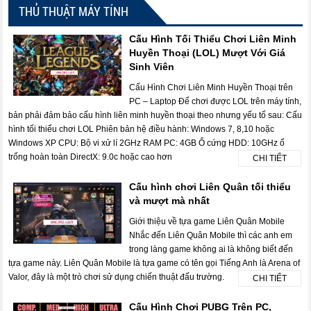
THỦ THUẬT MÁY TÍNH
Cấu Hình Tối Thiểu Chơi Liên Minh
Huyền Thoại (LOL) Mượt Với Giá
Sinh Viên
Cấu Hình Chơi Liên Minh Huyền Thoại trên
PC – Laptop Để chơi được LOL trên máy tính,
bản phải đảm bảo cấu hình liên minh huyền thoại theo nhưng yếu tố sau: Cấu
hình tối thiểu chơi LOL Phiên bản hệ điều hành: Windows 7, 8,10 hoặc
Windows XP CPU: Bộ vi xử lí 2GHz RAM PC: 4GB Ổ cứng HDD: 10GHz ổ
trống hoàn toàn DirectX: 9.0c hoặc cao hơn
CHI TIẾT
Cấu hình chơi Liên Quân tối thiểu
và mượt mà nhất
Giới thiệu về tựa game Liên Quân Mobile
Nhắc đến Liên Quân Mobile thì các anh em
trong làng game không ai là không biết đến
tựa game này. Liên Quân Mobile là tựa game có tên gọi Tiếng Anh là Arena of
Valor, đây là một trò chơi sử dụng chiến thuật đấu trường.
CHI TIẾT
Cấu Hình Chơi PUBG Trên PC,