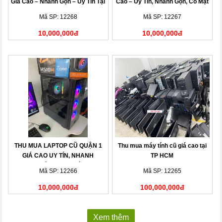
Giá Cao – Nhanh Gọn – Uy Tín Tại
Cao – Uy Tín, Nhanh Gọn, Có Mặt
Nhà
Sau 15 Phút
Mã SP: 12268
Mã SP: 12267
10,000,000đ
10,000,000đ
THU MUA LAPTOP CŨ QUẬN 1
Thu mua máy tính cũ giá cao tại
GIÁ CAO UY TÍN, NHANH
TP HCM
CHÓNG TẠI NHÀ
Mã SP: 12266
Mã SP: 12265
10,000,000đ
100,000,000đ
Xem thêm