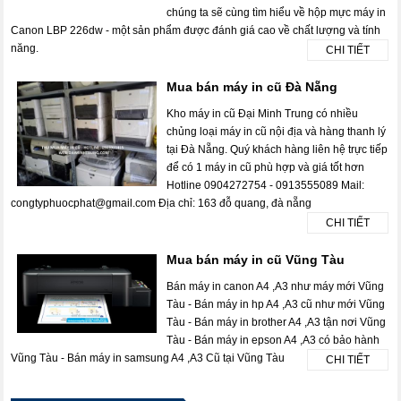
chúng ta sẽ cùng tìm hiểu về hộp mực máy in
Canon LBP 226dw - một sản phẩm được đánh giá cao về chất lượng và tính
năng.
CHI TIẾT
Mua bán máy in cũ Đà Nẵng
Kho máy in cũ Đại Minh Trung có nhiều
chủng loại máy in cũ nội địa và hàng thanh lý
tại Đà Nẵng. Quý khách hàng liên hệ trực tiếp
để có 1 máy in cũ phù hợp và giá tốt hơn
Hotline 0904272754 - 0913555089 Mail:
congtyphuocphat@gmail.com Địa chỉ: 163 đỗ quang, đà nẵng
CHI TIẾT
Mua bán máy in cũ Vũng Tàu
Bán máy in canon A4 ,A3 như máy mới Vũng
Tàu - Bán máy in hp A4 ,A3 cũ như mới Vũng
Tàu - Bán máy in brother A4 ,A3 tận nơi Vũng
Tàu - Bán máy in epson A4 ,A3 có bảo hành
Vũng Tàu - Bán máy in samsung A4 ,A3 Cũ tại Vũng Tàu
CHI TIẾT