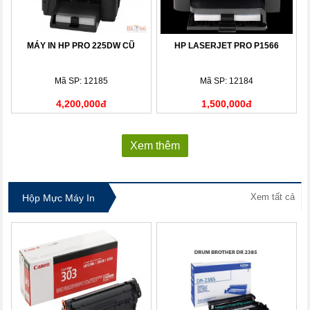
MÁY IN HP PRO 225DW CŨ
HP LASERJET PRO P1566
Mã SP: 12185
Mã SP: 12184
4,200,000đ
1,500,000đ
Xem thêm
Xem tất cả
Hộp Mực Máy In