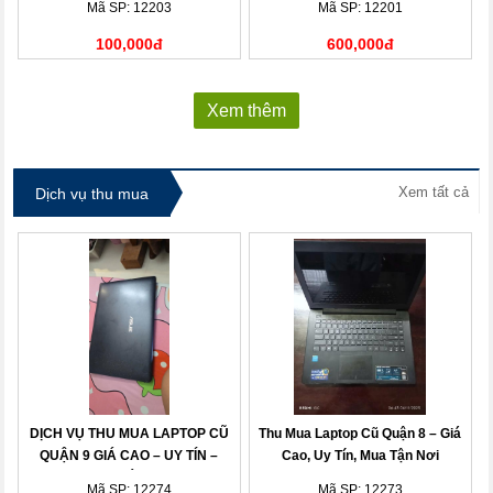
Mã SP: 12203
Mã SP: 12201
100,000đ
600,000đ
Xem thêm
Xem tất cả
Dịch vụ thu mua
DỊCH VỤ THU MUA LAPTOP CŨ
Thu Mua Laptop Cũ Quận 8 – Giá
QUẬN 9 GIÁ CAO – UY TÍN –
Cao, Uy Tín, Mua Tận Nơi
THANH TOÁN NHANH
Mã SP: 12274
Mã SP: 12273