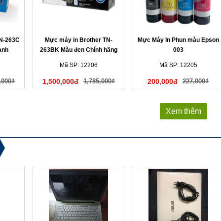
TN-263C
Mực máy in Brother TN-
Mực Máy In Phun màu Epson
anh
263BK Màu đen Chính hãng
003
Mã SP: 12206
Mã SP: 12205
,000₫
1,500,000đ
1,785,000₫
200,000đ
227,000₫
Xem thêm