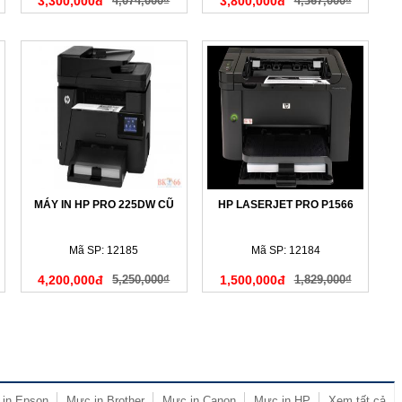
3,300,000đ
4,074,000₫
3,800,000đ
4,367,000₫
MÁY IN HP PRO 225DW CŨ
HP LASERJET PRO P1566
Mã SP: 12185
Mã SP: 12184
4,200,000đ
5,250,000₫
1,500,000đ
1,829,000₫
in Epson
Mực in Brother
Mực in Canon
Mực in HP
Xem tất cả