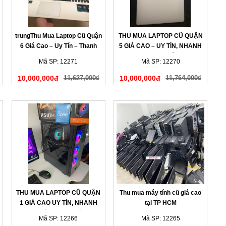
trungThu Mua Laptop Cũ Quận
THU MUA LAPTOP CŨ QUẬN
6 Giá Cao – Uy Tín – Thanh
5 GIÁ CAO – UY TÍN, NHANH
Toán Nhanh
GỌN, THANH TOÁN NGAY
Mã SP: 12271
Mã SP: 12270
10,000,000đ
11,627,000₫
10,000,000đ
11,764,000₫
THU MUA LAPTOP CŨ QUẬN
Thu mua máy tính cũ giá cao
1 GIÁ CAO UY TÍN, NHANH
tại TP HCM
CHÓNG TẠI NHÀ
Mã SP: 12266
Mã SP: 12265