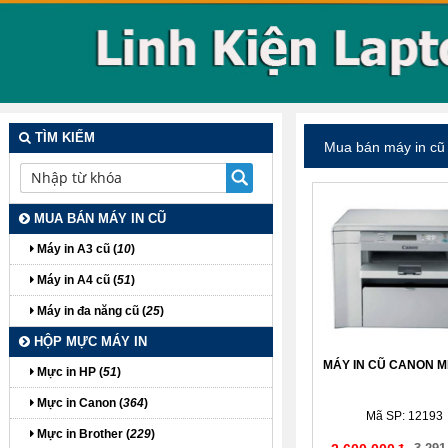
TÌM KIẾM
Mua bán máy in cũ
MUA BÁN MÁY IN CŨ
Máy in A3 cũ (
10
)
Máy in A4 cũ (
51
)
Máy in đa năng cũ (
25
)
HỘP MỰC MÁY IN
MÁY IN CŨ CANON M
Mực in HP (
51
)
Mực in Canon (
364
)
Mã SP: 12193
Mực in Brother (
229
)