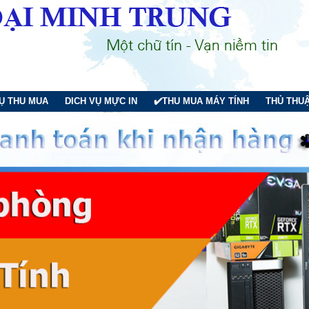
VỤ THU MUA
DICH VỤ MỰC IN
✔️THU MUA MÁY TÍNH
THỦ THUẬ