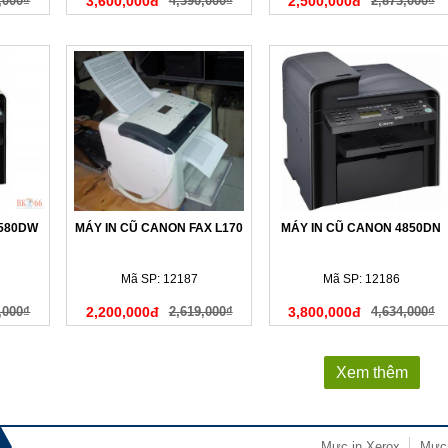
,000₫
3,600,000đ
4,390,000₫
2,500,000đ
2,873,000₫
4580DW
MÁY IN CŨ CANON FAX L170
MÁY IN CŨ CANON 4850DN
Mã SP: 12187
Mã SP: 12186
,000₫
2,200,000đ
2,619,000₫
3,800,000đ
4,634,000₫
Xem thêm
Mực in Xerox
Mực 