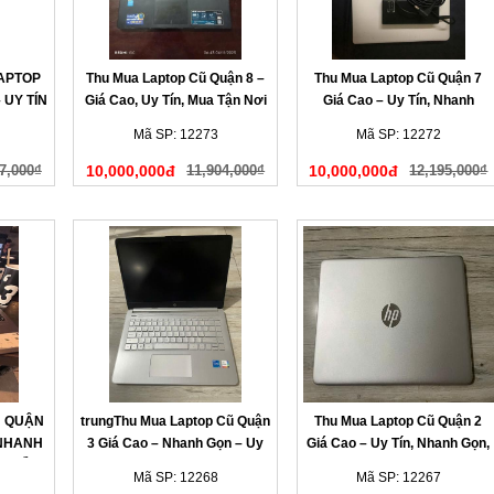
LAPTOP
Thu Mua Laptop Cũ Quận 8 –
Thu Mua Laptop Cũ Quận 7
 UY TÍN
Giá Cao, Uy Tín, Mua Tận Nơi
Giá Cao – Uy Tín, Nhanh
HANH
Chóng, Có Mặt Tận Nơi
Mã SP: 12273
Mã SP: 12272
7,000₫
10,000,000đ
11,904,000₫
10,000,000đ
12,195,000₫
Ũ QUẬN
trungThu Mua Laptop Cũ Quận
Thu Mua Laptop Cũ Quận 2
 NHANH
3 Giá Cao – Nhanh Gọn – Uy
Giá Cao – Uy Tín, Nhanh Gọn,
N LIỀN
Tín Tại Nhà
Có Mặt Sau 15 Phút
Mã SP: 12268
Mã SP: 12267