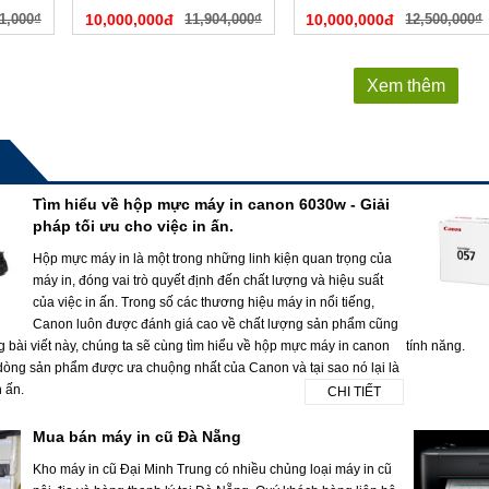
1,000₫
10,000,000đ
11,904,000₫
10,000,000đ
12,500,000₫
Xem thêm
Tìm hiểu về hộp mực máy in canon 6030w - Giải
pháp tối ưu cho việc in ấn.
Hộp mực máy in là một trong những linh kiện quan trọng của
máy in, đóng vai trò quyết định đến chất lượng và hiệu suất
của việc in ấn. Trong số các thương hiệu máy in nổi tiếng,
Canon luôn được đánh giá cao về chất lượng sản phẩm cũng
g bài viết này, chúng ta sẽ cùng tìm hiểu về hộp mực máy in canon
tính năng.
dòng sản phẩm được ưa chuộng nhất của Canon và tại sao nó lại là
n ấn.
CHI TIẾT
Mua bán máy in cũ Đà Nẵng
Kho máy in cũ Đại Minh Trung có nhiều chủng loại máy in cũ