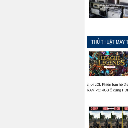
THỦ THUẬT MÁY 
chơi LOL Phiên bản hệ đi
RAM PC: 4GB Ổ cứng HDD: 