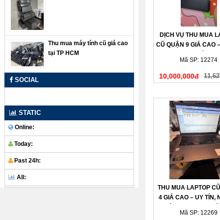
DỊCH VỤ THU MUA 
Thu mua máy tính cũ giá cao
CŨ QUẬN 9 GIÁ CAO –
tại TP HCM
– THANH TOÁN N
Mã SP: 12274
10,000,000đ
11,62
SOCIAL
STATIC
Online:
Today:
Past 24h:
All:
THU MUA LAPTOP C
4 GIÁ CAO – UY TÍN,
CHÓNG, THANH TOÁ
Mã SP: 12269
TAY