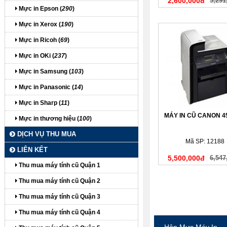
2,600,000đ
3,291
Mực in Epson (
290
)
Mực in Xerox (
190
)
Mực in Ricoh (
69
)
Mực in OKi (
237
)
Mực in Samsung (
103
)
Mực in Panasonic (
14
)
Mực in Sharp (
11
)
MÁY IN CŨ CANON 
Mực in thương hiệu (
100
)
DỊCH VỤ THU MUA
Mã SP: 12188
LIÊN KẾT
5,500,000đ
6,547
Thu mua máy tính cũ Quận 1
Thu mua máy tính cũ Quận 2
Thu mua máy tính cũ Quận 3
Thu mua máy tính cũ Quận 4
Hộp Mực Máy In