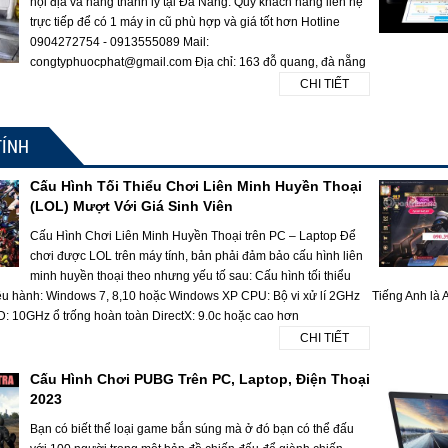
nội địa và hàng thanh lý tại Đà Nẵng. Quý khách hàng liên hệ
trực tiếp để có 1 máy in cũ phù hợp và giá tốt hơn Hotline
0904272754 - 0913555089 Mail:
congtyphuocphat@gmail.com Địa chỉ: 163 đỗ quang, đà nẵng
CHI TIẾT
TÍNH
Cấu Hình Tối Thiểu Chơi Liên Minh Huyền Thoại
(LOL) Mượt Với Giá Sinh Viên
Cấu Hình Chơi Liên Minh Huyền Thoại trên PC – Laptop Để
chơi được LOL trên máy tính, bản phải đảm bảo cấu hình liên
minh huyền thoại theo nhưng yếu tố sau: Cấu hình tối thiểu
ều hành: Windows 7, 8,10 hoặc Windows XP CPU: Bộ vi xử lí 2GHz
Tiếng Anh là A
10GHz ổ trống hoàn toàn DirectX: 9.0c hoặc cao hơn
CHI TIẾT
Cấu Hình Chơi PUBG Trên PC, Laptop, Điện Thoại
2023
Bạn có biết thể loại game bắn súng mà ở đó bạn có thể đấu