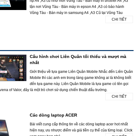
hp A4 ,A3 cũ như mới Vũng Tàu - Bán máy in brother A4 ,A3
tận nơi Vũng Tàu - Bán máy in epson A4 ,A3 có bảo hành
Vũng Tàu - Bán máy in samsung A4 ,A3 Cũ tại Vũng Tàu
CHI TIẾT
Cấu hình chơi Liên Quân tối thiểu và mượt mà
nhất
Giới thiệu về tựa game Liên Quân Mobile Nhắc đến Liên Quân
Mobile thì các anh em trong làng game không ai là không biết
đến tựa game này. Liên Quân Mobile là tựa game có tên gọi
rena of Valor, đây là một trò chơi sử dụng chiến thuật đấu trường.
CHI TIẾT
Các dòng laptop ACER
Bài viết cung cấp thông tin về các dòng laptop acer hot nhất
hiện nay, ưu nhược điểm và giá tiền cụ thể của từng loại. Click