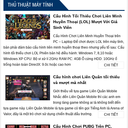
THỦ THUẬT MÁY TÍNH
Cấu Hình Tối Thiểu Chơi Liên Minh
Huyền Thoại (LOL) Mượt Với Giá
Sinh Viên
Cấu Hình Chơi Liên Minh Huyền Thoại trên
PC – Laptop Để chơi được LOL trên máy tính,
bản phải đảm bảo cấu hình liên minh huyền thoại theo nhưng yếu tố sau: Cấu
hình tối thiểu chơi LOL Phiên bản hệ điều hành: Windows 7, 8,10 hoặc
Windows XP CPU: Bộ vi xử lí 2GHz RAM PC: 4GB Ổ cứng HDD: 10GHz ổ
trống hoàn toàn DirectX: 9.0c hoặc cao hơn
CHI TIẾT
Cấu hình chơi Liên Quân tối thiểu
và mượt mà nhất
Giới thiệu về tựa game Liên Quân Mobile
Nhắc đến Liên Quân Mobile thì các anh em
trong làng game không ai là không biết đến
tựa game này. Liên Quân Mobile là tựa game có tên gọi Tiếng Anh là Arena of
Valor, đây là một trò chơi sử dụng chiến thuật đấu trường.
CHI TIẾT
Cấu Hình Chơi PUBG Trên PC,