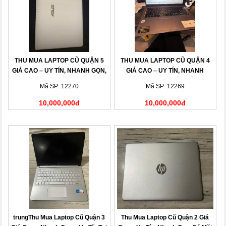
THU MUA LAPTOP CŨ QUẬN 5
THU MUA LAPTOP CŨ QUẬN 4
GIÁ CAO – UY TÍN, NHANH GỌN,
GIÁ CAO – UY TÍN, NHANH
THANH TOÁN NGAY
CHÓNG, THANH TOÁN LIỀN TAY
Mã SP: 12270
Mã SP: 12269
10,000,000đ
10,000,000đ
trungThu Mua Laptop Cũ Quận 3
Thu Mua Laptop Cũ Quận 2 Giá