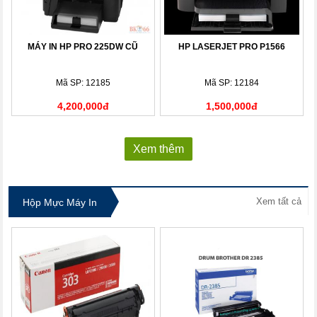
MÁY IN HP PRO 225DW CŨ
HP LASERJET PRO P1566
Mã SP: 12185
Mã SP: 12184
4,200,000đ
1,500,000đ
Xem thêm
Xem tất cả
Hộp Mực Máy In