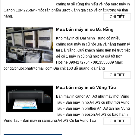
chúng ta sẽ cùng tìm hiểu về hộp mực máy in
Canon LBP 226dw - một sản phẩm được đánh giá cao về chất lượng và tính
năng.
CHI TIẾT
Mua bán máy in cũ Đà Nẵng
Kho máy in cũ Đại Minh Trung có nhiều
chủng loại máy in cũ nội địa và hàng thanh lý
tại Đà Nẵng. Quý khách hàng liên hệ trực tiếp
để có 1 máy in cũ phù hợp và giá tốt hơn
Hotline 0904272754 - 0913555089 Mail:
congtyphuocphat@gmail.com Địa chỉ: 163 đỗ quang, đà nẵng
CHI TIẾT
Mua bán máy in cũ Vũng Tàu
Bán máy in canon A4 ,A3 như máy mới Vũng
Tàu - Bán máy in hp A4 ,A3 cũ như mới Vũng
Tàu - Bán máy in brother A4 ,A3 tận nơi Vũng
Tàu - Bán máy in epson A4 ,A3 có bảo hành
Vũng Tàu - Bán máy in samsung A4 ,A3 Cũ tại Vũng Tàu
CHI TIẾT