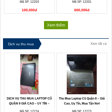
Mã SP: 12203
Mã SP: 12201
100,000đ
600,000đ
Xem thêm
Xem tất cả
Dịch vụ thu mua
DỊCH VỤ THU MUA LAPTOP CŨ
Thu Mua Laptop Cũ Quận 8 – Giá
QUẬN 9 GIÁ CAO – UY TÍN –
Cao, Uy Tín, Mua Tận Nơi
THANH TOÁN NHANH
Mã SP: 12274
Mã SP: 12273