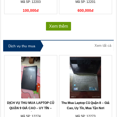
Mã SP: 12203
Mã SP: 12201
100,000đ
600,000đ
Xem thêm
Xem tất cả
Dịch vụ thu mua
DỊCH VỤ THU MUA LAPTOP CŨ
Thu Mua Laptop Cũ Quận 8 – Giá
QUẬN 9 GIÁ CAO – UY TÍN –
Cao, Uy Tín, Mua Tận Nơi
THANH TOÁN NHANH
Mã SP: 12274
Mã SP: 12273