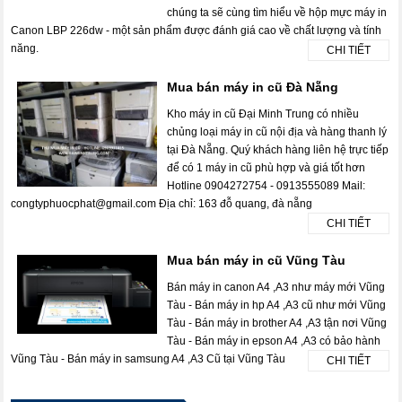
chúng ta sẽ cùng tìm hiểu về hộp mực máy in
Canon LBP 226dw - một sản phẩm được đánh giá cao về chất lượng và tính
năng.
CHI TIẾT
Mua bán máy in cũ Đà Nẵng
Kho máy in cũ Đại Minh Trung có nhiều
chủng loại máy in cũ nội địa và hàng thanh lý
tại Đà Nẵng. Quý khách hàng liên hệ trực tiếp
để có 1 máy in cũ phù hợp và giá tốt hơn
Hotline 0904272754 - 0913555089 Mail:
congtyphuocphat@gmail.com Địa chỉ: 163 đỗ quang, đà nẵng
CHI TIẾT
Mua bán máy in cũ Vũng Tàu
Bán máy in canon A4 ,A3 như máy mới Vũng
Tàu - Bán máy in hp A4 ,A3 cũ như mới Vũng
Tàu - Bán máy in brother A4 ,A3 tận nơi Vũng
Tàu - Bán máy in epson A4 ,A3 có bảo hành
Vũng Tàu - Bán máy in samsung A4 ,A3 Cũ tại Vũng Tàu
CHI TIẾT