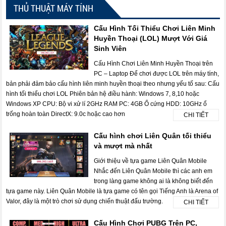
THỦ THUẬT MÁY TÍNH
Cấu Hình Tối Thiểu Chơi Liên Minh
Huyền Thoại (LOL) Mượt Với Giá
Sinh Viên
Cấu Hình Chơi Liên Minh Huyền Thoại trên
PC – Laptop Để chơi được LOL trên máy tính,
bản phải đảm bảo cấu hình liên minh huyền thoại theo nhưng yếu tố sau: Cấu
hình tối thiểu chơi LOL Phiên bản hệ điều hành: Windows 7, 8,10 hoặc
Windows XP CPU: Bộ vi xử lí 2GHz RAM PC: 4GB Ổ cứng HDD: 10GHz ổ
trống hoàn toàn DirectX: 9.0c hoặc cao hơn
CHI TIẾT
Cấu hình chơi Liên Quân tối thiểu
và mượt mà nhất
Giới thiệu về tựa game Liên Quân Mobile
Nhắc đến Liên Quân Mobile thì các anh em
trong làng game không ai là không biết đến
tựa game này. Liên Quân Mobile là tựa game có tên gọi Tiếng Anh là Arena of
Valor, đây là một trò chơi sử dụng chiến thuật đấu trường.
CHI TIẾT
Cấu Hình Chơi PUBG Trên PC,