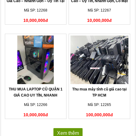
Giá Cao – Nhanh Gọn – Uy Tín Tại
Cao – Uy Tín, Nhanh Gọn, Có Mặt
Nhà
Sau 15 Phút
Mã SP: 12268
Mã SP: 12267
10,000,000đ
10,000,000đ
THU MUA LAPTOP CŨ QUẬN 1
Thu mua máy tính cũ giá cao tại
GIÁ CAO UY TÍN, NHANH
TP HCM
CHÓNG TẠI NHÀ
Mã SP: 12266
Mã SP: 12265
10,000,000đ
100,000,000đ
Xem thêm