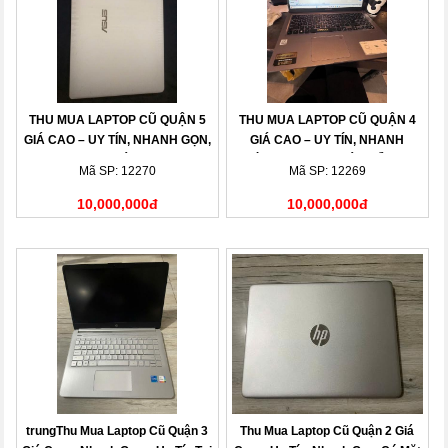
THU MUA LAPTOP CŨ QUẬN 5
THU MUA LAPTOP CŨ QUẬN 4
GIÁ CAO – UY TÍN, NHANH GỌN,
GIÁ CAO – UY TÍN, NHANH
THANH TOÁN NGAY
CHÓNG, THANH TOÁN LIỀN TAY
Mã SP: 12270
Mã SP: 12269
10,000,000đ
10,000,000đ
trungThu Mua Laptop Cũ Quận 3
Thu Mua Laptop Cũ Quận 2 Giá