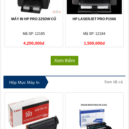
MÁY IN HP PRO 225DW CŨ
HP LASERJET PRO P1566
Mã SP: 12185
Mã SP: 12184
4,200,000đ
1,500,000đ
Xem thêm
Xem tất cả
Hộp Mực Máy In