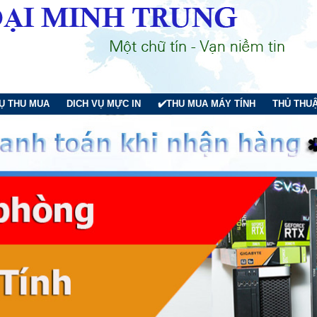
VỤ THU MUA
DICH VỤ MỰC IN
✔️THU MUA MÁY TÍNH
THỦ THUẬ