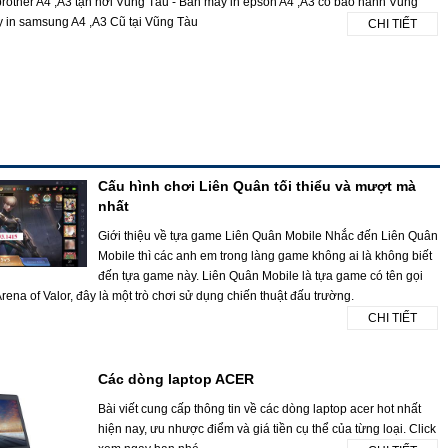
brother A4 ,A3 tận nơi Vũng Tàu - Bán máy in epson A4 ,A3 có bảo hành Vũng
 in samsung A4 ,A3 Cũ tại Vũng Tàu
CHI TIẾT
Cấu hình chơi Liên Quân tối thiểu và mượt mà
nhất
Giới thiệu về tựa game Liên Quân Mobile Nhắc đến Liên Quân
Mobile thì các anh em trong làng game không ai là không biết
đến tựa game này. Liên Quân Mobile là tựa game có tên gọi
rena of Valor, đây là một trò chơi sử dụng chiến thuật đấu trường.
CHI TIẾT
Các dòng laptop ACER
Bài viết cung cấp thông tin về các dòng laptop acer hot nhất
hiện nay, ưu nhược điểm và giá tiền cụ thể của từng loại. Click