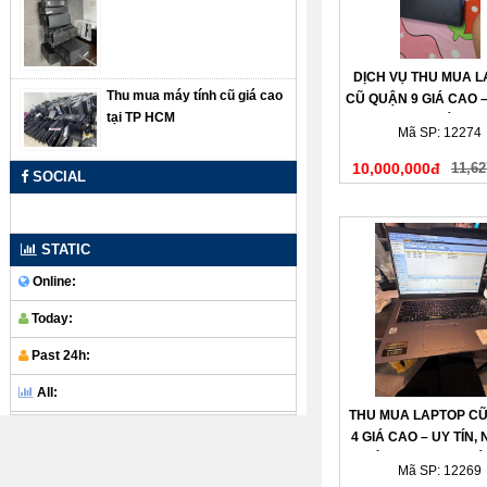
DỊCH VỤ THU MUA 
Thu mua máy tính cũ giá cao
CŨ QUẬN 9 GIÁ CAO –
tại TP HCM
– THANH TOÁN N
Mã SP: 12274
10,000,000đ
11,62
SOCIAL
STATIC
Online:
Today:
Past 24h:
All:
THU MUA LAPTOP C
4 GIÁ CAO – UY TÍN,
CHÓNG, THANH TOÁ
Mã SP: 12269
TAY