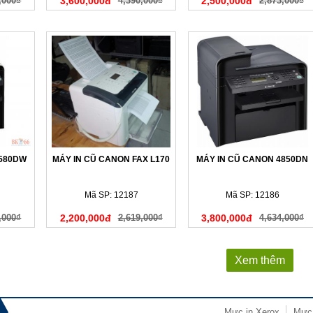
,000₫
3,600,000đ
4,390,000₫
2,500,000đ
2,873,000₫
4580DW
MÁY IN CŨ CANON FAX L170
MÁY IN CŨ CANON 4850DN
Mã SP: 12187
Mã SP: 12186
,000₫
2,200,000đ
2,619,000₫
3,800,000đ
4,634,000₫
Xem thêm
Mực in Xerox
Mực 