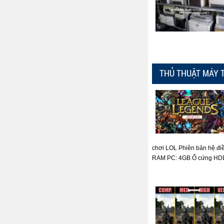
THỦ THUẬT MÁY 
chơi LOL Phiên bản hệ đi
RAM PC: 4GB Ổ cứng HDD: 