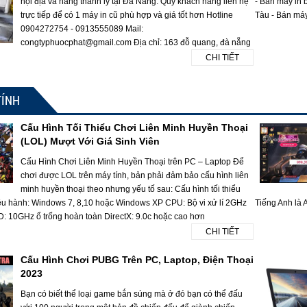
nội địa và hàng thanh lý tại Đà Nẵng. Quý khách hàng liên hệ
- Bán máy in 
trực tiếp để có 1 máy in cũ phù hợp và giá tốt hơn Hotline
Tàu - Bán máy
0904272754 - 0913555089 Mail:
congtyphuocphat@gmail.com Địa chỉ: 163 đỗ quang, đà nẵng
CHI TIẾT
TÍNH
Cấu Hình Tối Thiểu Chơi Liên Minh Huyền Thoại
(LOL) Mượt Với Giá Sinh Viên
Cấu Hình Chơi Liên Minh Huyền Thoại trên PC – Laptop Để
chơi được LOL trên máy tính, bản phải đảm bảo cấu hình liên
minh huyền thoại theo nhưng yếu tố sau: Cấu hình tối thiểu
ều hành: Windows 7, 8,10 hoặc Windows XP CPU: Bộ vi xử lí 2GHz
Tiếng Anh là A
10GHz ổ trống hoàn toàn DirectX: 9.0c hoặc cao hơn
CHI TIẾT
Cấu Hình Chơi PUBG Trên PC, Laptop, Điện Thoại
2023
Bạn có biết thể loại game bắn súng mà ở đó bạn có thể đấu