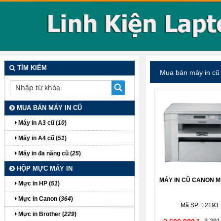
TÌM KIẾM
Mua bán máy in cũ
MUA BÁN MÁY IN CŨ
Máy in A3 cũ (
10
)
Máy in A4 cũ (
51
)
Máy in đa năng cũ (
25
)
HỘP MỰC MÁY IN
MÁY IN CŨ CANON M
Mực in HP (
51
)
Mực in Canon (
364
)
Mã SP: 12193
Mực in Brother (
229
)