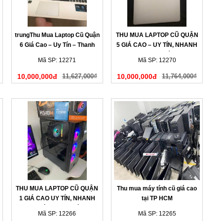
trungThu Mua Laptop Cũ Quận
THU MUA LAPTOP CŨ QUẬN
6 Giá Cao – Uy Tín – Thanh
5 GIÁ CAO – UY TÍN, NHANH
Toán Nhanh
GỌN, THANH TOÁN NGAY
Mã SP: 12271
Mã SP: 12270
10,000,000đ
11,627,000₫
10,000,000đ
11,764,000₫
THU MUA LAPTOP CŨ QUẬN
Thu mua máy tính cũ giá cao
1 GIÁ CAO UY TÍN, NHANH
tại TP HCM
CHÓNG TẠI NHÀ
Mã SP: 12266
Mã SP: 12265