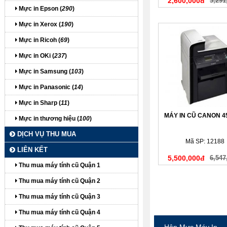
2,600,000đ
3,291
Mực in Epson (
290
)
Mực in Xerox (
190
)
Mực in Ricoh (
69
)
Mực in OKi (
237
)
Mực in Samsung (
103
)
Mực in Panasonic (
14
)
Mực in Sharp (
11
)
MÁY IN CŨ CANON 
Mực in thương hiệu (
100
)
DỊCH VỤ THU MUA
Mã SP: 12188
LIÊN KẾT
5,500,000đ
6,547
Thu mua máy tính cũ Quận 1
Thu mua máy tính cũ Quận 2
Thu mua máy tính cũ Quận 3
Thu mua máy tính cũ Quận 4
Hộp Mực Máy In