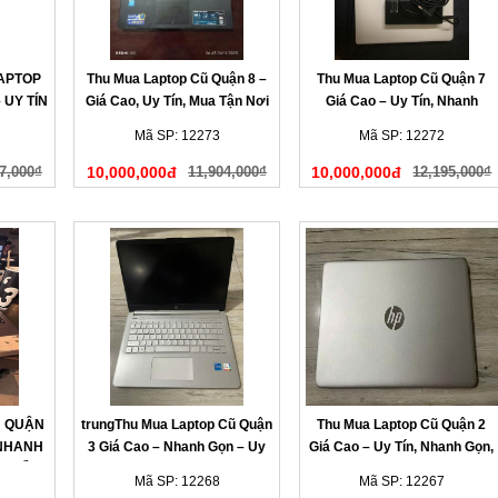
LAPTOP
Thu Mua Laptop Cũ Quận 8 –
Thu Mua Laptop Cũ Quận 7
 UY TÍN
Giá Cao, Uy Tín, Mua Tận Nơi
Giá Cao – Uy Tín, Nhanh
HANH
Chóng, Có Mặt Tận Nơi
Mã SP: 12273
Mã SP: 12272
7,000₫
10,000,000đ
11,904,000₫
10,000,000đ
12,195,000₫
Ũ QUẬN
trungThu Mua Laptop Cũ Quận
Thu Mua Laptop Cũ Quận 2
 NHANH
3 Giá Cao – Nhanh Gọn – Uy
Giá Cao – Uy Tín, Nhanh Gọn,
N LIỀN
Tín Tại Nhà
Có Mặt Sau 15 Phút
Mã SP: 12268
Mã SP: 12267