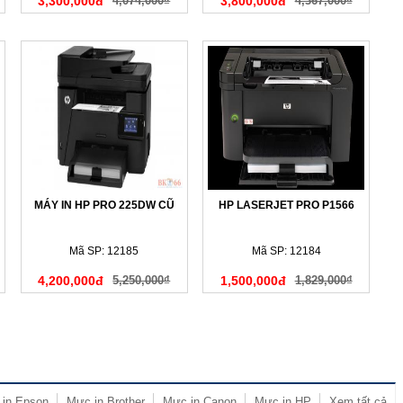
3,300,000đ
4,074,000₫
3,800,000đ
4,367,000₫
MÁY IN HP PRO 225DW CŨ
HP LASERJET PRO P1566
Mã SP: 12185
Mã SP: 12184
4,200,000đ
5,250,000₫
1,500,000đ
1,829,000₫
in Epson
Mực in Brother
Mực in Canon
Mực in HP
Xem tất cả