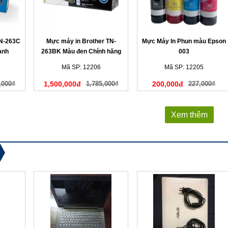
TN-263C
Mực máy in Brother TN-
Mực Máy In Phun màu Epson
anh
263BK Màu đen Chính hãng
003
Mã SP: 12206
Mã SP: 12205
,000₫
1,500,000đ
1,785,000₫
200,000đ
227,000₫
Xem thêm