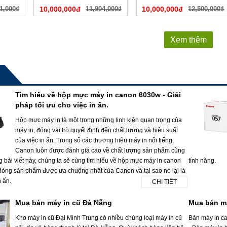
1,000₫
10,000,000đ
11,904,000₫
10,000,000đ
12,500,000₫
Xem thêm
Tìm hiểu về hộp mực máy in canon 6030w - Giải
pháp tối ưu cho việc in ấn.
Hộp mực máy in là một trong những linh kiện quan trọng của
máy in, đóng vai trò quyết định đến chất lượng và hiệu suất
của việc in ấn. Trong số các thương hiệu máy in nổi tiếng,
Canon luôn được đánh giá cao về chất lượng sản phẩm cũng
g bài viết này, chúng ta sẽ cùng tìm hiểu về hộp mực máy in canon
tính năng.
dòng sản phẩm được ưa chuộng nhất của Canon và tại sao nó lại là
n ấn.
CHI TIẾT
Mua bán máy in cũ Đà Nẵng
Mua bán m
Kho máy in cũ Đại Minh Trung có nhiều chủng loại máy in cũ
Bán máy in c