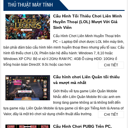
THỦ THUẬT MÁY TÍNH
Cấu Hình Tối Thiểu Chơi Liên Minh
Huyền Thoại (LOL) Mượt Với Giá
Sinh Viên
Cấu Hình Chơi Liên Minh Huyền Thoại trên
PC – Laptop Để chơi được LOL trên máy tính,
bản phải đảm bảo cấu hình liên minh huyền thoại theo nhưng yếu tố sau: Cấu
hình tối thiểu chơi LOL Phiên bản hệ điều hành: Windows 7, 8,10 hoặc
Windows XP CPU: Bộ vi xử lí 2GHz RAM PC: 4GB Ổ cứng HDD: 10GHz ổ
trống hoàn toàn DirectX: 9.0c hoặc cao hơn
CHI TIẾT
Cấu hình chơi Liên Quân tối thiểu
và mượt mà nhất
Giới thiệu về tựa game Liên Quân Mobile
Nhắc đến Liên Quân Mobile thì các anh em
trong làng game không ai là không biết đến
tựa game này. Liên Quân Mobile là tựa game có tên gọi Tiếng Anh là Arena of
Valor, đây là một trò chơi sử dụng chiến thuật đấu trường.
CHI TIẾT
Cấu Hình Chơi PUBG Trên PC,