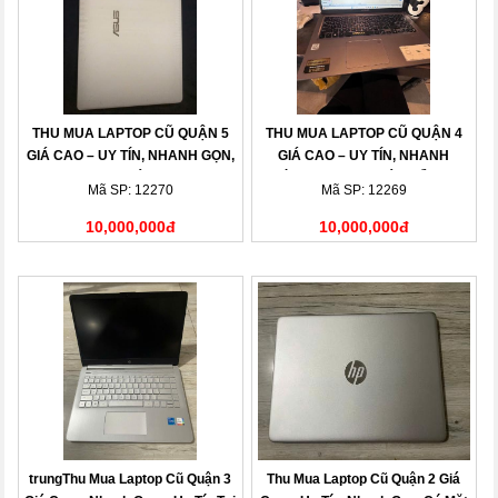
THU MUA LAPTOP CŨ QUẬN 5
THU MUA LAPTOP CŨ QUẬN 4
GIÁ CAO – UY TÍN, NHANH GỌN,
GIÁ CAO – UY TÍN, NHANH
THANH TOÁN NGAY
CHÓNG, THANH TOÁN LIỀN TAY
Mã SP: 12270
Mã SP: 12269
10,000,000đ
10,000,000đ
trungThu Mua Laptop Cũ Quận 3
Thu Mua Laptop Cũ Quận 2 Giá