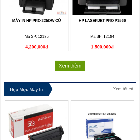
MÁY IN HP PRO 225DW CŨ
HP LASERJET PRO P1566
Mã SP: 12185
Mã SP: 12184
4,200,000đ
1,500,000đ
Xem thêm
Xem tất cả
Hộp Mực Máy In