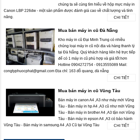
chúng ta sẽ cùng tìm hiểu về hộp mực máy in
Canon LBP 226dw - một sản phẩm được đánh giá cao về chất lượng và tính
năng.
CHI TIẾT
Mua bán máy in cũ Đà Nẵng
Kho máy in cũ Đại Minh Trung có nhiều
chủng loại máy in cũ nội địa và hàng thanh lý
tại Đà Nẵng. Quý khách hàng liên hệ trực tiếp
để có 1 máy in cũ phù hợp và giá tốt hơn
Hotline 0904272754 - 0913555089 Mail:
congtyphuocphat@gmail.com Địa chỉ: 163 đỗ quang, đà nẵng
CHI TIẾT
Mua bán máy in cũ Vũng Tàu
Bán máy in canon A4 ,A3 như máy mới Vũng
Tàu - Bán máy in hp A4 ,A3 cũ như mới Vũng
Tàu - Bán máy in brother A4 ,A3 tận nơi Vũng
Tàu - Bán máy in epson A4 ,A3 có bảo hành
Vũng Tàu - Bán máy in samsung A4 ,A3 Cũ tại Vũng Tàu
CHI TIẾT