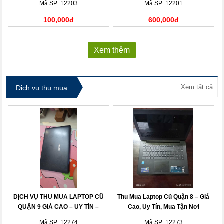
Mã SP: 12203
Mã SP: 12201
100,000đ
600,000đ
Xem thêm
Xem tất cả
Dịch vụ thu mua
DỊCH VỤ THU MUA LAPTOP CŨ
Thu Mua Laptop Cũ Quận 8 – Giá
QUẬN 9 GIÁ CAO – UY TÍN –
Cao, Uy Tín, Mua Tận Nơi
THANH TOÁN NHANH
Mã SP: 12274
Mã SP: 12273