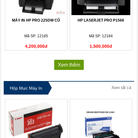
MÁY IN HP PRO 225DW CŨ
HP LASERJET PRO P1566
Mã SP: 12185
Mã SP: 12184
4,200,000đ
1,500,000đ
Xem thêm
Xem tất cả
Hộp Mực Máy In