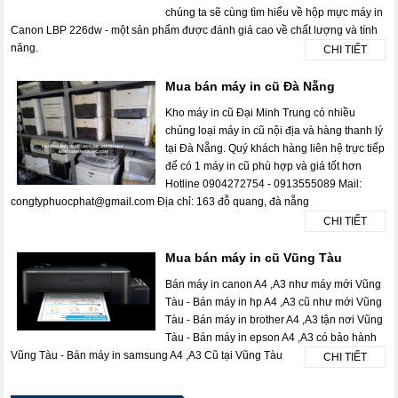
chúng ta sẽ cùng tìm hiểu về hộp mực máy in
Canon LBP 226dw - một sản phẩm được đánh giá cao về chất lượng và tính
năng.
CHI TIẾT
Mua bán máy in cũ Đà Nẵng
Kho máy in cũ Đại Minh Trung có nhiều
chủng loại máy in cũ nội địa và hàng thanh lý
tại Đà Nẵng. Quý khách hàng liên hệ trực tiếp
để có 1 máy in cũ phù hợp và giá tốt hơn
Hotline 0904272754 - 0913555089 Mail:
congtyphuocphat@gmail.com Địa chỉ: 163 đỗ quang, đà nẵng
CHI TIẾT
Mua bán máy in cũ Vũng Tàu
Bán máy in canon A4 ,A3 như máy mới Vũng
Tàu - Bán máy in hp A4 ,A3 cũ như mới Vũng
Tàu - Bán máy in brother A4 ,A3 tận nơi Vũng
Tàu - Bán máy in epson A4 ,A3 có bảo hành
Vũng Tàu - Bán máy in samsung A4 ,A3 Cũ tại Vũng Tàu
CHI TIẾT