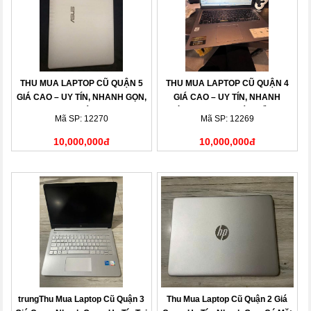
THU MUA LAPTOP CŨ QUẬN 5
THU MUA LAPTOP CŨ QUẬN 4
GIÁ CAO – UY TÍN, NHANH GỌN,
GIÁ CAO – UY TÍN, NHANH
THANH TOÁN NGAY
CHÓNG, THANH TOÁN LIỀN TAY
Mã SP: 12270
Mã SP: 12269
10,000,000đ
10,000,000đ
trungThu Mua Laptop Cũ Quận 3
Thu Mua Laptop Cũ Quận 2 Giá