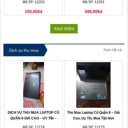
Mã SP: 12203
Mã SP: 12201
100,000đ
600,000đ
Xem thêm
Xem tất cả
Dịch vụ thu mua
DỊCH VỤ THU MUA LAPTOP CŨ
Thu Mua Laptop Cũ Quận 8 – Giá
QUẬN 9 GIÁ CAO – UY TÍN –
Cao, Uy Tín, Mua Tận Nơi
THANH TOÁN NHANH
Mã SP: 12274
Mã SP: 12273