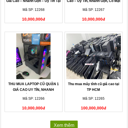
Giá Cao – Nhanh Gọn – Uy Tín Tại
Cao – Uy Tín, Nhanh Gọn, Có Mặt
Nhà
Sau 15 Phút
Mã SP: 12268
Mã SP: 12267
10,000,000đ
10,000,000đ
THU MUA LAPTOP CŨ QUẬN 1
Thu mua máy tính cũ giá cao tại
GIÁ CAO UY TÍN, NHANH
TP HCM
CHÓNG TẠI NHÀ
Mã SP: 12266
Mã SP: 12265
10,000,000đ
100,000,000đ
Xem thêm