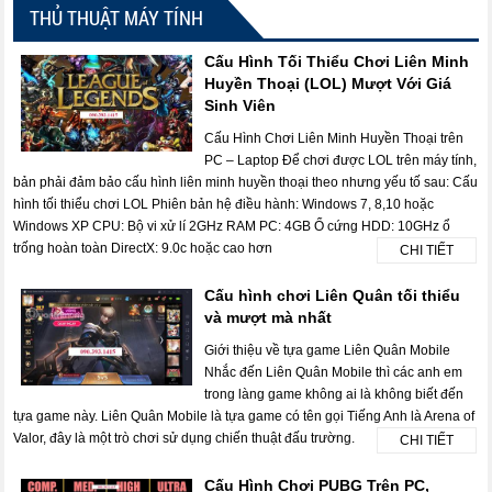
THỦ THUẬT MÁY TÍNH
Cấu Hình Tối Thiểu Chơi Liên Minh
Huyền Thoại (LOL) Mượt Với Giá
Sinh Viên
Cấu Hình Chơi Liên Minh Huyền Thoại trên
PC – Laptop Để chơi được LOL trên máy tính,
bản phải đảm bảo cấu hình liên minh huyền thoại theo nhưng yếu tố sau: Cấu
hình tối thiểu chơi LOL Phiên bản hệ điều hành: Windows 7, 8,10 hoặc
Windows XP CPU: Bộ vi xử lí 2GHz RAM PC: 4GB Ổ cứng HDD: 10GHz ổ
trống hoàn toàn DirectX: 9.0c hoặc cao hơn
CHI TIẾT
Cấu hình chơi Liên Quân tối thiểu
và mượt mà nhất
Giới thiệu về tựa game Liên Quân Mobile
Nhắc đến Liên Quân Mobile thì các anh em
trong làng game không ai là không biết đến
tựa game này. Liên Quân Mobile là tựa game có tên gọi Tiếng Anh là Arena of
Valor, đây là một trò chơi sử dụng chiến thuật đấu trường.
CHI TIẾT
Cấu Hình Chơi PUBG Trên PC,