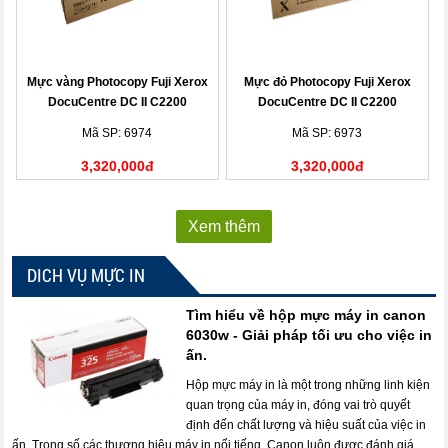
Mực vàng Photocopy Fuji Xerox
Mực đỏ Photocopy Fuji Xerox
DocuCentre DC II C2200
DocuCentre DC II C2200
(CT200542)
(CT200541)
Mã SP: 6974
Mã SP: 6973
3,320,000đ
3,320,000đ
Xem thêm
DICH VỤ MỰC IN
Tìm hiểu về hộp mực máy in canon
6030w - Giải pháp tối ưu cho việc in
ấn.
Hộp mực máy in là một trong những linh kiện
quan trọng của máy in, đóng vai trò quyết
định đến chất lượng và hiệu suất của việc in
ấn. Trong số các thương hiệu máy in nổi tiếng, Canon luôn được đánh giá