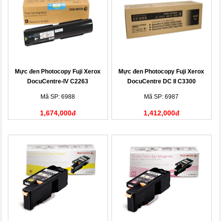
Mực đen Photocopy Fuji Xerox
Mực đen Photocopy Fuji Xerox
DocuCentre-IV C2263
DocuCentre DC II C3300
(CT201434)
(CT200539)
Mã SP: 6988
Mã SP: 6987
1,674,000đ
1,412,000đ