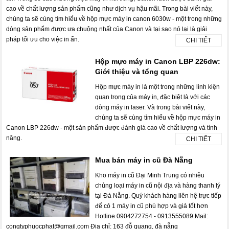
cao về chất lượng sản phẩm cũng như dịch vụ hậu mãi. Trong bài viết này,
chúng ta sẽ cùng tìm hiểu về hộp mực máy in canon 6030w - một trong những
dòng sản phẩm được ưa chuộng nhất của Canon và tại sao nó lại là giải
pháp tối ưu cho việc in ấn.
CHI TIẾT
Hộp mực máy in Canon LBP 226dw:
Giới thiệu và tổng quan
Hộp mực máy in là một trong những linh kiện
quan trọng của máy in, đặc biệt là với các
dòng máy in laser. Và trong bài viết này,
chúng ta sẽ cùng tìm hiểu về hộp mực máy in
Canon LBP 226dw - một sản phẩm được đánh giá cao về chất lượng và tính
năng.
CHI TIẾT
Mua bán máy in cũ Đà Nẵng
Kho máy in cũ Đại Minh Trung có nhiều
chủng loại máy in cũ nội địa và hàng thanh lý
tại Đà Nẵng. Quý khách hàng liên hệ trực tiếp
để có 1 máy in cũ phù hợp và giá tốt hơn
Hotline 0904272754 - 0913555089 Mail:
congtyphuocphat@gmail.com Địa chỉ: 163 đỗ quang, đà nẵng