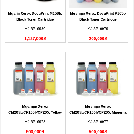
Mực in Xerox DocuPrint M158b,
Mực nạp Xerox DocuPrint P105b
Black Toner Cartridge
Black Toner Cartridge
(CT201613)
(CT201613)
Mã SP: 6980
Mã SP: 6979
1,127,000đ
200,000đ
Mực nạp Xerox
Mực nạp Xerox
CM205b/CP105b/CP205, Yellow
CM205b/CP105b/CP205, Magenta
Toner Cartridge
Toner Cartridge
Mã SP: 6978
Mã SP: 6977
500,000đ
500,000đ