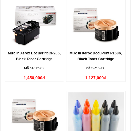
Mực in Xerox DocuPrint CP205,
Mực in Xerox DocuPrint P158b,
Black Toner Cartridge
Black Toner Cartridge
(CT201591)
(CT201613)
Mã SP: 6982
Mã SP: 6981
1,450,000đ
1,127,000đ