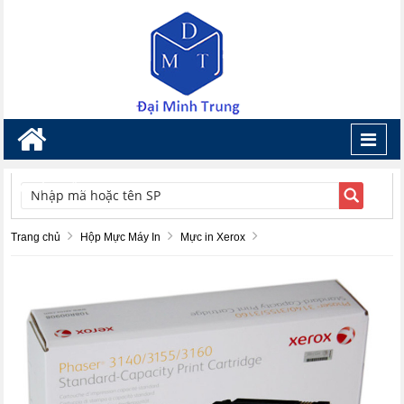
Toggl
navig
TÌM KIẾM
Trang chủ
Hộp Mực Máy In
Mực in Xerox