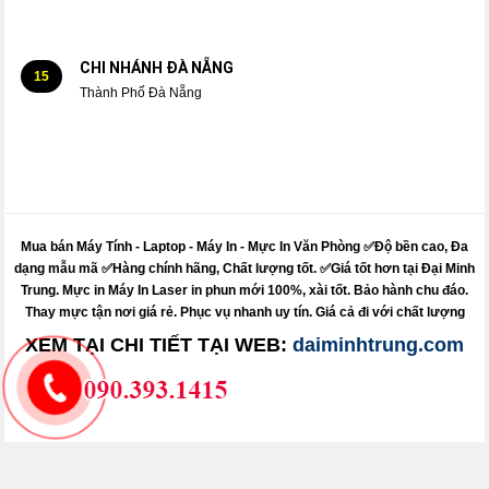
CHI NHÁNH ĐÀ NẴNG
15
Thành Phố Đà Nẵng
Mua bán Máy Tính - Laptop - Máy In -
Mực
In Văn Phòng ✅Độ bền cao, Đa
dạng mẫu mã ✅Hàng chính hãng, Chất lượng tốt. ✅Giá tốt hơn tại Đại Minh
Trung.
Mực
in
Máy
In Laser in phun mới 100%, xài tốt. Bảo hành chu đáo.
Thay mực
tận nơi giá rẻ. Phục vụ nhanh uy tín. Giá cả đi với chất lượng
XEM TẠI CHI TIẾT TẠI WEB:
daiminhtrung.com
Sửa máy tính pci - sửa máy in pci - nạp mực in pci
Dolozi - itdolozi