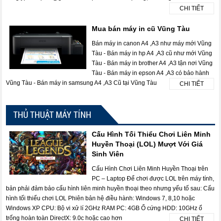
CHI TIẾT
Mua bán máy in cũ Vũng Tàu
Bán máy in canon A4 ,A3 như máy mới Vũng
Tàu - Bán máy in hp A4 ,A3 cũ như mới Vũng
Tàu - Bán máy in brother A4 ,A3 tận nơi Vũng
Tàu - Bán máy in epson A4 ,A3 có bảo hành
Vũng Tàu - Bán máy in samsung A4 ,A3 Cũ tại Vũng Tàu
CHI TIẾT
THỦ THUẬT MÁY TÍNH
Cấu Hình Tối Thiểu Chơi Liên Minh
Huyền Thoại (LOL) Mượt Với Giá
Sinh Viên
Cấu Hình Chơi Liên Minh Huyền Thoại trên
PC – Laptop Để chơi được LOL trên máy tính,
bản phải đảm bảo cấu hình liên minh huyền thoại theo nhưng yếu tố sau: Cấu
hình tối thiểu chơi LOL Phiên bản hệ điều hành: Windows 7, 8,10 hoặc
Windows XP CPU: Bộ vi xử lí 2GHz RAM PC: 4GB Ổ cứng HDD: 10GHz ổ
trống hoàn toàn DirectX: 9.0c hoặc cao hơn
CHI TIẾT