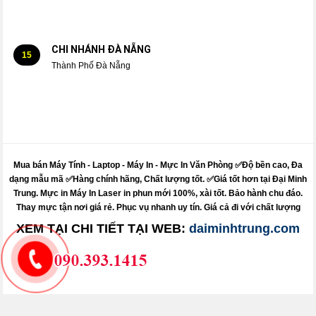
CHI NHÁNH ĐÀ NẴNG
15
Thành Phố Đà Nẵng
Mua bán Máy Tính - Laptop - Máy In -
Mực
In Văn Phòng ✅Độ bền cao, Đa
dạng mẫu mã ✅Hàng chính hãng, Chất lượng tốt. ✅Giá tốt hơn tại Đại Minh
Trung.
Mực
in
Máy
In Laser in phun mới 100%, xài tốt. Bảo hành chu đáo.
Thay mực
tận nơi giá rẻ. Phục vụ nhanh uy tín. Giá cả đi với chất lượng
XEM TẠI CHI TIẾT TẠI WEB:
daiminhtrung.com
Sửa máy tính pci - sửa máy in pci - nạp mực in pci
Dolozi - itdolozi