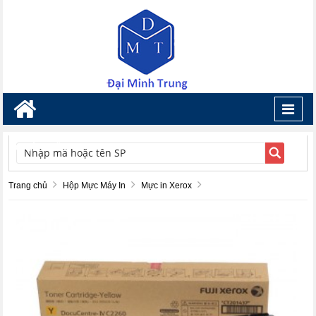
Toggl
navig
TÌM KIẾM
Trang chủ
Hộp Mực Máy In
Mực in Xerox