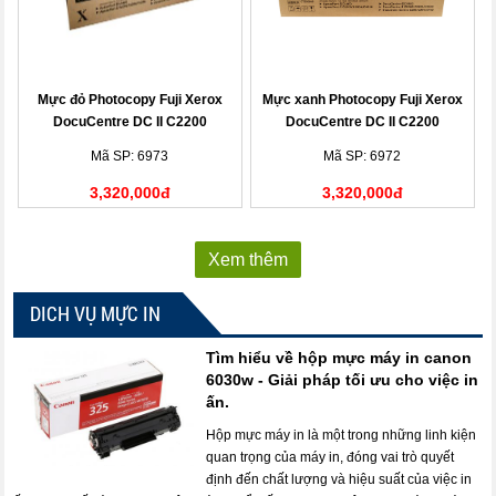
Mực đỏ Photocopy Fuji Xerox
Mực xanh Photocopy Fuji Xerox
DocuCentre DC II C2200
DocuCentre DC II C2200
(CT200541)
(CT200540)
Mã SP: 6973
Mã SP: 6972
3,320,000đ
3,320,000đ
Xem thêm
DICH VỤ MỰC IN
Tìm hiểu về hộp mực máy in canon
6030w - Giải pháp tối ưu cho việc in
ấn.
Hộp mực máy in là một trong những linh kiện
quan trọng của máy in, đóng vai trò quyết
định đến chất lượng và hiệu suất của việc in