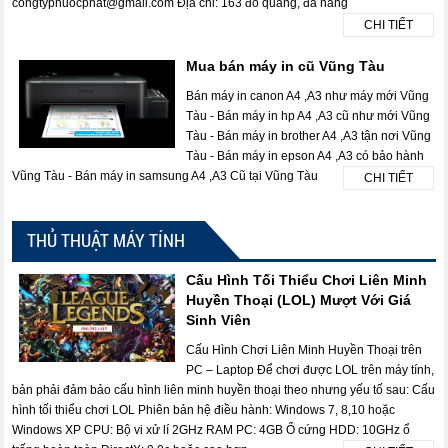
congtyphuocphat@gmail.com Địa chỉ: 163 đỗ quang, đà nẵng
CHI TIẾT
Mua bán máy in cũ Vũng Tàu
Bán máy in canon A4 ,A3 như máy mới Vũng
Tàu - Bán máy in hp A4 ,A3 cũ như mới Vũng
Tàu - Bán máy in brother A4 ,A3 tận nơi Vũng
Tàu - Bán máy in epson A4 ,A3 có bảo hành
Vũng Tàu - Bán máy in samsung A4 ,A3 Cũ tại Vũng Tàu
CHI TIẾT
THỦ THUẬT MÁY TÍNH
Cấu Hình Tối Thiểu Chơi Liên Minh
Huyền Thoại (LOL) Mượt Với Giá
Sinh Viên
Cấu Hình Chơi Liên Minh Huyền Thoại trên
PC – Laptop Để chơi được LOL trên máy tính,
bản phải đảm bảo cấu hình liên minh huyền thoại theo nhưng yếu tố sau: Cấu
hình tối thiểu chơi LOL Phiên bản hệ điều hành: Windows 7, 8,10 hoặc
Windows XP CPU: Bộ vi xử lí 2GHz RAM PC: 4GB Ổ cứng HDD: 10GHz ổ