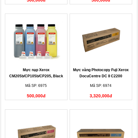
500,000đ
500,000đ
Mực nạp Xerox
Mực vàng Photocopy Fuji Xerox
CM205b/CP105b/CP205, Black
DocuCentre DC II C2200
Toner Cartridge
(CT200542)
Mã SP: 6975
Mã SP: 6974
500,000đ
3,320,000đ