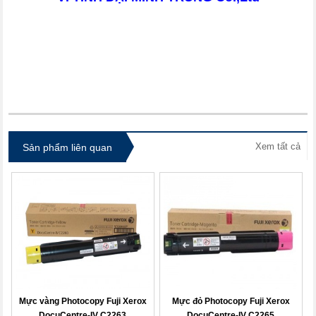
itdolozi.com
Xem tất cả
Sản phẩm liên quan
Mực vàng Photocopy Fuji Xerox
Mực đỏ Photocopy Fuji Xerox
DocuCentre-IV C2263
DocuCentre-IV C2265