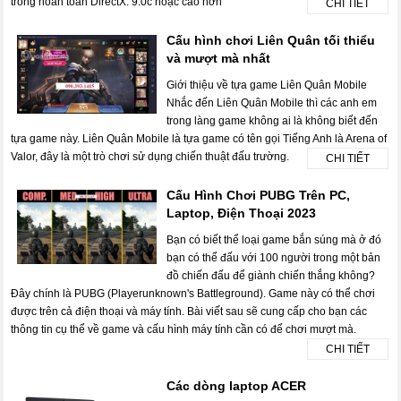
trống hoàn toàn DirectX: 9.0c hoặc cao hơn
CHI TIẾT
Cấu hình chơi Liên Quân tối thiểu
và mượt mà nhất
Giới thiệu về tựa game Liên Quân Mobile
Nhắc đến Liên Quân Mobile thì các anh em
trong làng game không ai là không biết đến
tựa game này. Liên Quân Mobile là tựa game có tên gọi Tiếng Anh là Arena of
Valor, đây là một trò chơi sử dụng chiến thuật đấu trường.
CHI TIẾT
Cấu Hình Chơi PUBG Trên PC,
Laptop, Điện Thoại 2023
Bạn có biết thể loại game bắn súng mà ở đó
bạn có thể đấu với 100 người trong một bản
đồ chiến đấu để giành chiến thắng không?
Đây chính là PUBG (Playerunknown's Battleground). Game này có thể chơi
được trên cả điện thoại và máy tính. Bài viết sau sẽ cung cấp cho bạn các
thông tin cụ thể về game và cấu hình máy tính cần có để chơi mượt mà.
CHI TIẾT
Các dòng laptop ACER