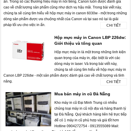
ấn. Trong số các thương hiệu máy in nổi tiếng, Canon luôn được đánh giá
cao về chất lượng sản phẩm cũng như dịch vụ hậu mãi. Trong bài viết này,
chúng ta sẽ cùng tìm hiểu về hộp mực máy in canon 6030w - một trong những
dòng sản phẩm được ưa chuộng nhất của Canon và tại sao nó lại là giải
pháp tối ưu cho việc in ấn.
CHI TIẾT
Hộp mực máy in Canon LBP 226dw:
Giới thiệu và tổng quan
Hộp mực máy in là một trong những linh kiện
quan trọng của máy in, đặc biệt là với các
dòng máy in laser. Và trong bài viết này,
chúng ta sẽ cùng tìm hiểu về hộp mực máy in
Canon LBP 226dw - một sản phẩm được đánh giá cao về chất lượng và tính
năng.
CHI TIẾT
Mua bán máy in cũ Đà Nẵng
Kho máy in cũ Đại Minh Trung có nhiều
chủng loại máy in cũ nội địa và hàng thanh lý
tại Đà Nẵng. Quý khách hàng liên hệ trực tiếp
để có 1 máy in cũ phù hợp và giá tốt hơn
Hotline 0904272754 - 0913555089 Mail: