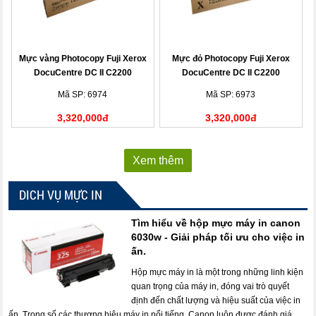
Mực vàng Photocopy Fuji Xerox
Mực đỏ Photocopy Fuji Xerox
DocuCentre DC II C2200
DocuCentre DC II C2200
(CT200542)
(CT200541)
Mã SP: 6974
Mã SP: 6973
3,320,000đ
3,320,000đ
Xem thêm
DICH VỤ MỰC IN
Tìm hiểu về hộp mực máy in canon
6030w - Giải pháp tối ưu cho việc in
ấn.
Hộp mực máy in là một trong những linh kiện
quan trọng của máy in, đóng vai trò quyết
định đến chất lượng và hiệu suất của việc in
ấn. Trong số các thương hiệu máy in nổi tiếng, Canon luôn được đánh giá