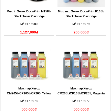
Mực in Xerox DocuPrint M158b,
Mực nạp Xerox DocuPrint P105b
Black Toner Cartridge
Black Toner Cartridge
(CT201613)
(CT201613)
Mã SP: 6980
Mã SP: 6979
1,127,000đ
200,000đ
Mực nạp Xerox
Mực nạp Xerox
CM205b/CP105b/CP205, Yellow
CM205b/CP105b/CP205, Magenta
Toner Cartridge
Toner Cartridge
Mã SP: 6978
Mã SP: 6977
500,000đ
500,000đ