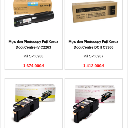
Mực đen Photocopy Fuji Xerox
Mực đen Photocopy Fuji Xerox
DocuCentre-IV C2263
DocuCentre DC II C3300
(CT201434)
(CT200539)
Mã SP: 6988
Mã SP: 6987
1,674,000đ
1,412,000đ