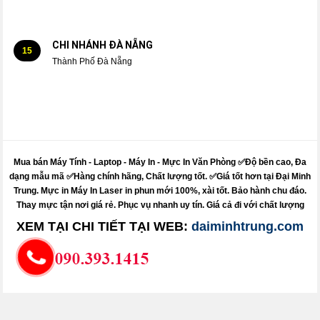
CHI NHÁNH ĐÀ NẴNG
15
Thành Phố Đà Nẵng
Mua bán Máy Tính - Laptop - Máy In -
Mực
In Văn Phòng ✅Độ bền cao, Đa
dạng mẫu mã ✅Hàng chính hãng, Chất lượng tốt. ✅Giá tốt hơn tại Đại Minh
Trung.
Mực
in
Máy
In Laser in phun mới 100%, xài tốt. Bảo hành chu đáo.
Thay mực
tận nơi giá rẻ. Phục vụ nhanh uy tín. Giá cả đi với chất lượng
XEM TẠI CHI TIẾT TẠI WEB:
daiminhtrung.com
Sửa máy tính pci - sửa máy in pci - nạp mực in pci
Dolozi - itdolozi