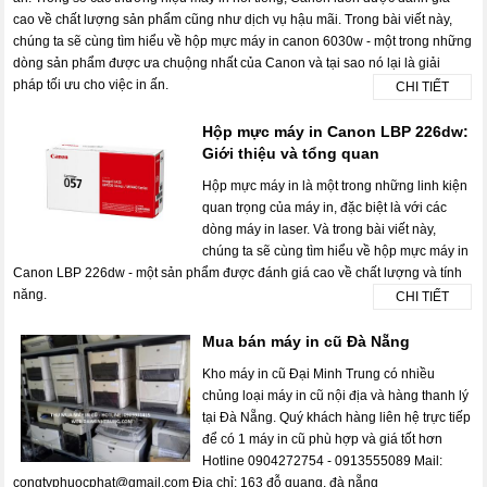
cao về chất lượng sản phẩm cũng như dịch vụ hậu mãi. Trong bài viết này,
chúng ta sẽ cùng tìm hiểu về hộp mực máy in canon 6030w - một trong những
dòng sản phẩm được ưa chuộng nhất của Canon và tại sao nó lại là giải
pháp tối ưu cho việc in ấn.
CHI TIẾT
Hộp mực máy in Canon LBP 226dw:
Giới thiệu và tổng quan
Hộp mực máy in là một trong những linh kiện
quan trọng của máy in, đặc biệt là với các
dòng máy in laser. Và trong bài viết này,
chúng ta sẽ cùng tìm hiểu về hộp mực máy in
Canon LBP 226dw - một sản phẩm được đánh giá cao về chất lượng và tính
năng.
CHI TIẾT
Mua bán máy in cũ Đà Nẵng
Kho máy in cũ Đại Minh Trung có nhiều
chủng loại máy in cũ nội địa và hàng thanh lý
tại Đà Nẵng. Quý khách hàng liên hệ trực tiếp
để có 1 máy in cũ phù hợp và giá tốt hơn
Hotline 0904272754 - 0913555089 Mail:
congtyphuocphat@gmail.com Địa chỉ: 163 đỗ quang, đà nẵng