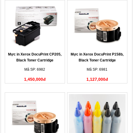
Mực in Xerox DocuPrint CP205,
Mực in Xerox DocuPrint P158b,
Black Toner Cartridge
Black Toner Cartridge
(CT201591)
(CT201613)
Mã SP: 6982
Mã SP: 6981
1,450,000đ
1,127,000đ