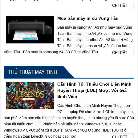
CHI TIẾT
Mua bán máy in cũ Vũng Tàu
Bán máy in canon A4 ,A3 như máy mới Vũng
Tàu - Bán máy in hp A4 ,A3 cũ như mới Vũng
Tàu - Bán máy in brother A4 ,A3 tận nơi Vũng
Tàu - Bán máy in epson A4 ,A3 có bảo hành
Vũng Tàu - Bán máy in samsung A4 ,A3 Cũ tại Vũng Tàu
CHI TIẾT
THỦ THUẬT MÁY TÍNH
Cấu Hình Tối Thiểu Chơi Liên Minh
Huyền Thoại (LOL) Mượt Với Giá
Sinh Viên
Cấu Hình Chơi Liên Minh Huyền Thoại trên
PC – Laptop Để chơi được LOL trên máy tính,
bản phải đảm bảo cấu hình liên minh huyền thoại theo nhưng yếu tố sau: Cấu
hình tối thiểu chơi LOL Phiên bản hệ điều hành: Windows 7, 8,10 hoặc
Windows XP CPU: Bộ vi xử lí 2GHz RAM PC: 4GB Ổ cứng HDD: 10GHz ổ
trống hoàn toàn DirectX: 9.0c hoặc cao hơn
CHI TIẾT