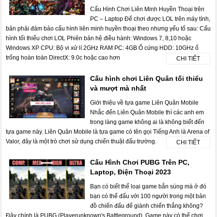
Cấu Hình Chơi Liên Minh Huyền Thoại trên
PC – Laptop Để chơi được LOL trên máy tính,
bản phải đảm bảo cấu hình liên minh huyền thoại theo nhưng yếu tố sau: Cấu
hình tối thiểu chơi LOL Phiên bản hệ điều hành: Windows 7, 8,10 hoặc
Windows XP CPU: Bộ vi xử lí 2GHz RAM PC: 4GB Ổ cứng HDD: 10GHz ổ
trống hoàn toàn DirectX: 9.0c hoặc cao hơn
CHI TIẾT
Cấu hình chơi Liên Quân tối thiểu
và mượt mà nhất
Giới thiệu về tựa game Liên Quân Mobile
Nhắc đến Liên Quân Mobile thì các anh em
trong làng game không ai là không biết đến
tựa game này. Liên Quân Mobile là tựa game có tên gọi Tiếng Anh là Arena of
Valor, đây là một trò chơi sử dụng chiến thuật đấu trường.
CHI TIẾT
Cấu Hình Chơi PUBG Trên PC,
Laptop, Điện Thoại 2023
Bạn có biết thể loại game bắn súng mà ở đó
bạn có thể đấu với 100 người trong một bản
đồ chiến đấu để giành chiến thắng không?
Đây chính là PUBG (Playerunknown's Battleground). Game này có thể chơi