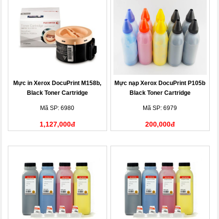
Mực in Xerox DocuPrint M158b,
Mực nạp Xerox DocuPrint P105b
Black Toner Cartridge
Black Toner Cartridge
(CT201613)
(CT201613)
Mã SP: 6980
Mã SP: 6979
1,127,000đ
200,000đ