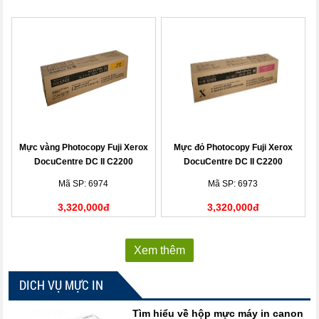
Mực vàng Photocopy Fuji Xerox
Mực đỏ Photocopy Fuji Xerox
DocuCentre DC II C2200
DocuCentre DC II C2200
(CT200542)
(CT200541)
Mã SP: 6974
Mã SP: 6973
3,320,000đ
3,320,000đ
Xem thêm
DICH VỤ MỰC IN
Tìm hiểu về hộp mực máy in canon