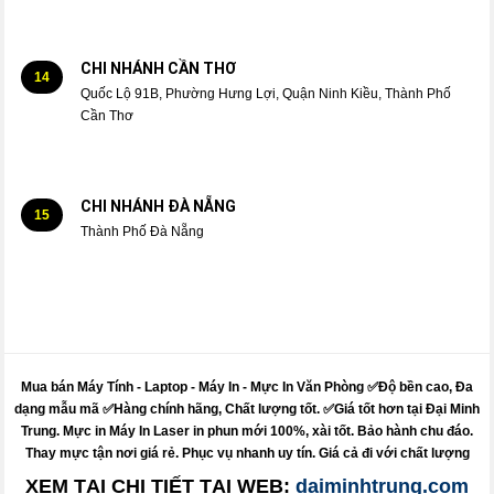
CHI NHÁNH CẦN THƠ
14
Quốc Lộ 91B, Phường Hưng Lợi, Quận Ninh Kiều, Thành Phố
Cần Thơ
CHI NHÁNH ĐÀ NẴNG
15
Thành Phố Đà Nẵng
Mua bán Máy Tính - Laptop - Máy In -
Mực
In Văn Phòng ✅Độ bền cao, Đa
dạng mẫu mã ✅Hàng chính hãng, Chất lượng tốt. ✅Giá tốt hơn tại Đại Minh
Trung.
Mực
in
Máy
In Laser in phun mới 100%, xài tốt. Bảo hành chu đáo.
Thay mực
tận nơi giá rẻ. Phục vụ nhanh uy tín. Giá cả đi với chất lượng
XEM TẠI CHI TIẾT TẠI WEB:
daiminhtrung.com