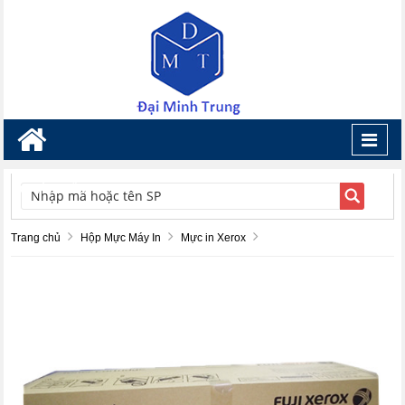
Toggl
navig
TÌM KIẾM
Trang chủ
Hộp Mực Máy In
Mực in Xerox