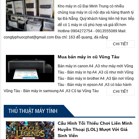
Kho máy in cũ Đại Minh Trung có nhiều
chủng loại máy in cũ nội địa và hàng thanh lý
tại Đà Nẵng. Quý khách hàng liên hệ trực tiếp
để có 1 máy in cũ phù hợp và giá tốt hơn
Hotline 0904272754 - 0913555089 Mail:
congtyphuocphat@gmail.com Địa chỉ: 163 đỗ quang, đà nẵng
CHI TIẾT
Mua bán máy in cũ Vũng Tàu
Bán máy in canon A4 ,A3 như máy mới Vũng
Tàu - Bán máy in hp A4 ,A3 cũ như mới Vũng
Tàu - Bán máy in brother A4 ,A3 tận nơi Vũng
Tàu - Bán máy in epson A4 ,A3 có bảo hành
Vũng Tàu - Bán máy in samsung A4 ,A3 Cũ tại Vũng Tàu
CHI TIẾT
THỦ THUẬT MÁY TÍNH
Cấu Hình Tối Thiểu Chơi Liên Minh
Huyền Thoại (LOL) Mượt Với Giá
Sinh Viên