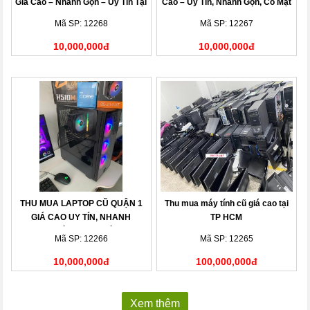
Giá Cao – Nhanh Gọn – Uy Tín Tại
Cao – Uy Tín, Nhanh Gọn, Có Mặt
Nhà
Sau 15 Phút
Mã SP: 12268
Mã SP: 12267
10,000,000đ
10,000,000đ
THU MUA LAPTOP CŨ QUẬN 1
Thu mua máy tính cũ giá cao tại
GIÁ CAO UY TÍN, NHANH
TP HCM
CHÓNG TẠI NHÀ
Mã SP: 12266
Mã SP: 12265
10,000,000đ
100,000,000đ
Xem thêm