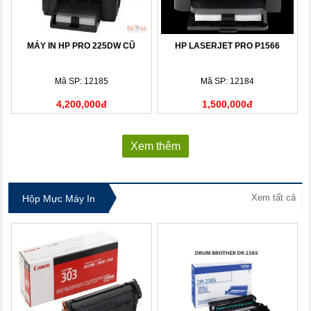
MÁY IN HP PRO 225DW CŨ
HP LASERJET PRO P1566
Mã SP: 12185
Mã SP: 12184
4,200,000đ
1,500,000đ
Xem thêm
Xem tất cả
Hộp Mực Máy In