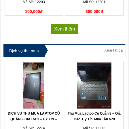
Mã SP: 12203
Mã SP: 12201
100,000đ
600,000đ
Xem thêm
Xem tất cả
Dịch vụ thu mua
DỊCH VỤ THU MUA LAPTOP CŨ
Thu Mua Laptop Cũ Quận 8 – Giá
QUẬN 9 GIÁ CAO – UY TÍN –
Cao, Uy Tín, Mua Tận Nơi
THANH TOÁN NHANH
Mã SP: 12274
Mã SP: 12273