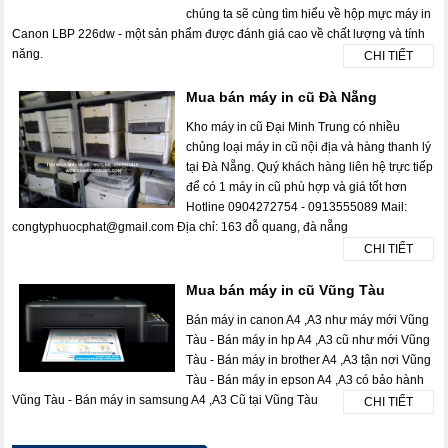
chúng ta sẽ cùng tìm hiểu về hộp mực máy in
Canon LBP 226dw - một sản phẩm được đánh giá cao về chất lượng và tính
năng.
CHI TIẾT
Mua bán máy in cũ Đà Nẵng
Kho máy in cũ Đại Minh Trung có nhiều
chủng loại máy in cũ nội địa và hàng thanh lý
tại Đà Nẵng. Quý khách hàng liên hệ trực tiếp
để có 1 máy in cũ phù hợp và giá tốt hơn
Hotline 0904272754 - 0913555089 Mail:
congtyphuocphat@gmail.com Địa chỉ: 163 đỗ quang, đà nẵng
CHI TIẾT
Mua bán máy in cũ Vũng Tàu
Bán máy in canon A4 ,A3 như máy mới Vũng
Tàu - Bán máy in hp A4 ,A3 cũ như mới Vũng
Tàu - Bán máy in brother A4 ,A3 tận nơi Vũng
Tàu - Bán máy in epson A4 ,A3 có bảo hành
Vũng Tàu - Bán máy in samsung A4 ,A3 Cũ tại Vũng Tàu
CHI TIẾT