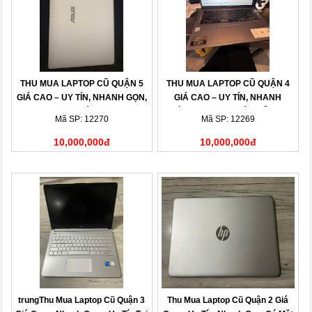
THU MUA LAPTOP CŨ QUẬN 5
THU MUA LAPTOP CŨ QUẬN 4
GIÁ CAO – UY TÍN, NHANH GỌN,
GIÁ CAO – UY TÍN, NHANH
THANH TOÁN NGAY
CHÓNG, THANH TOÁN LIỀN TAY
Mã SP: 12270
Mã SP: 12269
10,000,000đ
10,000,000đ
trungThu Mua Laptop Cũ Quận 3
Thu Mua Laptop Cũ Quận 2 Giá