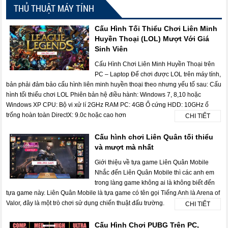
THỦ THUẬT MÁY TÍNH
Cấu Hình Tối Thiểu Chơi Liên Minh
Huyền Thoại (LOL) Mượt Với Giá
Sinh Viên
Cấu Hình Chơi Liên Minh Huyền Thoại trên
PC – Laptop Để chơi được LOL trên máy tính,
bản phải đảm bảo cấu hình liên minh huyền thoại theo nhưng yếu tố sau: Cấu
hình tối thiểu chơi LOL Phiên bản hệ điều hành: Windows 7, 8,10 hoặc
Windows XP CPU: Bộ vi xử lí 2GHz RAM PC: 4GB Ổ cứng HDD: 10GHz ổ
trống hoàn toàn DirectX: 9.0c hoặc cao hơn
CHI TIẾT
Cấu hình chơi Liên Quân tối thiểu
và mượt mà nhất
Giới thiệu về tựa game Liên Quân Mobile
Nhắc đến Liên Quân Mobile thì các anh em
trong làng game không ai là không biết đến
tựa game này. Liên Quân Mobile là tựa game có tên gọi Tiếng Anh là Arena of
Valor, đây là một trò chơi sử dụng chiến thuật đấu trường.
CHI TIẾT
Cấu Hình Chơi PUBG Trên PC,