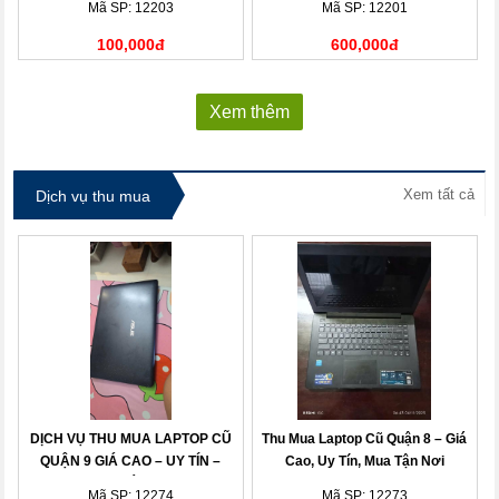
Mã SP: 12203
Mã SP: 12201
100,000đ
600,000đ
Xem thêm
Xem tất cả
Dịch vụ thu mua
DỊCH VỤ THU MUA LAPTOP CŨ
Thu Mua Laptop Cũ Quận 8 – Giá
QUẬN 9 GIÁ CAO – UY TÍN –
Cao, Uy Tín, Mua Tận Nơi
THANH TOÁN NHANH
Mã SP: 12274
Mã SP: 12273