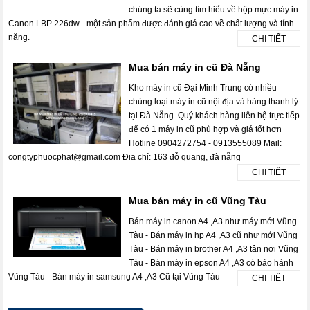
chúng ta sẽ cùng tìm hiểu về hộp mực máy in
Canon LBP 226dw - một sản phẩm được đánh giá cao về chất lượng và tính
năng.
CHI TIẾT
Mua bán máy in cũ Đà Nẵng
Kho máy in cũ Đại Minh Trung có nhiều
chủng loại máy in cũ nội địa và hàng thanh lý
tại Đà Nẵng. Quý khách hàng liên hệ trực tiếp
để có 1 máy in cũ phù hợp và giá tốt hơn
Hotline 0904272754 - 0913555089 Mail:
congtyphuocphat@gmail.com Địa chỉ: 163 đỗ quang, đà nẵng
CHI TIẾT
Mua bán máy in cũ Vũng Tàu
Bán máy in canon A4 ,A3 như máy mới Vũng
Tàu - Bán máy in hp A4 ,A3 cũ như mới Vũng
Tàu - Bán máy in brother A4 ,A3 tận nơi Vũng
Tàu - Bán máy in epson A4 ,A3 có bảo hành
Vũng Tàu - Bán máy in samsung A4 ,A3 Cũ tại Vũng Tàu
CHI TIẾT