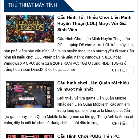
THỦ THUẬT MÁY TÍNH
Cấu Hình Tối Thiểu Chơi Liên Minh
Huyền Thoại (LOL) Mượt Với Giá
Sinh Viên
Cấu Hình Chơi Liên Minh Huyền Thoại trên
PC – Laptop Để chơi được LOL trên máy tính,
bản phải đảm bảo cấu hình liên minh huyền thoại theo nhưng yếu tố sau: Cấu
hình tối thiểu chơi LOL Phiên bản hệ điều hành: Windows 7, 8,10 hoặc
Windows XP CPU: Bộ vi xử lí 2GHz RAM PC: 4GB Ổ cứng HDD: 10GHz ổ
trống hoàn toàn DirectX: 9.0c hoặc cao hơn
CHI TIẾT
Cấu hình chơi Liên Quân tối thiểu
và mượt mà nhất
Giới thiệu về tựa game Liên Quân Mobile
Nhắc đến Liên Quân Mobile thì các anh em
trong làng game không ai là không biết đến
tựa game này. Liên Quân Mobile là tựa game có tên gọi Tiếng Anh là Arena of
Valor, đây là một trò chơi sử dụng chiến thuật đấu trường.
CHI TIẾT
Cấu Hình Chơi PUBG Trên PC,