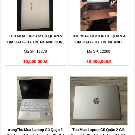
THU MUA LAPTOP CŨ QUẬN 5
THU MUA LAPTOP CŨ QUẬN 4
GIÁ CAO – UY TÍN, NHANH GỌN,
GIÁ CAO – UY TÍN, NHANH
THANH TOÁN NGAY
CHÓNG, THANH TOÁN LIỀN TAY
Mã SP: 12270
Mã SP: 12269
10,000,000đ
10,000,000đ
trungThu Mua Laptop Cũ Quận 3
Thu Mua Laptop Cũ Quận 2 Giá