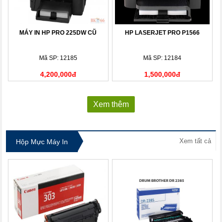
MÁY IN HP PRO 225DW CŨ
HP LASERJET PRO P1566
Mã SP: 12185
Mã SP: 12184
4,200,000đ
1,500,000đ
Xem thêm
Xem tất cả
Hộp Mực Máy In