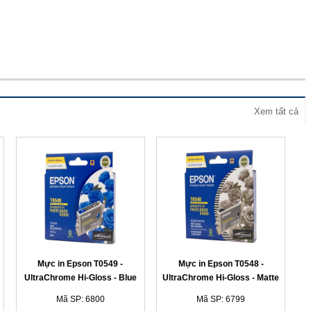
Xem tất cả
Mực in Epson T0549 -
Mực in Epson T0548 -
UltraChrome Hi-Gloss - Blue
UltraChrome Hi-Gloss - Matte
Ink Cartridge
Black Ink Cartridge
Mã SP: 6800
Mã SP: 6799