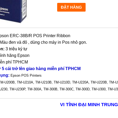
son ERC-38B/R POS Printer Ribbon
Màu đen và đỏ , dùng cho máy in Pos nhỏ gọn.
on:
3 triệu ký tự
ính hãng Epson
ễn phí TPHCM
 5 cái trở lên giao hàng miễn phí TPHCM
dụng:
Epson POS Printers
TM-U200B, TM-U210A, TM-U210B, TM-U210D, TM-U220A, TM-U220B, TM-U
230, TM-U230P, TM-300A, TM-300B, TM-300C, TM-300D, TM-U300, TM-U3
VI TÍNH ĐẠI MINH TRUNG