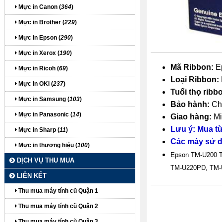
Mực in Canon (
364
)
Mực in Brother (
229
)
Mực in Epson (
290
)
Mực in Xerox (
190
)
Mã Ribbon:
Ep
Mực in Ricoh (
69
)
Loại Ribbon:
Mực in OKi (
237
)
Tuổi thọ ribb
Mực in Samsung (
103
)
Bảo hành:
Ch
Mực in Panasonic (
14
)
Giao hàng:
Mi
Lưu ý: Mua từ
Mực in Sharp (
11
)
Các máy sử 
Mực in thương hiệu (
100
)
Epson TM-U200 
DỊCH VỤ THU MUA
TM-U220PD, TM-U
LIÊN KẾT
Thu mua máy tính cũ Quận 1
Thu mua máy tính cũ Quận 2
Thu mua máy tính cũ Quận 3