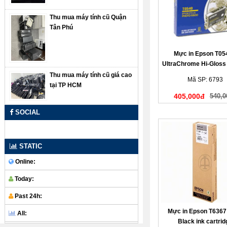
Thu mua máy tính cũ Quận
Tân Phú
Mực in Epson T054
UltraChrome Hi-Gloss 
Optimiser Ink Cart
Thu mua máy tính cũ giá cao
Mã SP: 6793
tại TP HCM
405,000đ
540,0
SOCIAL
STATIC
Online:
Today:
Past 24h:
Mực in Epson T6367 
All:
Black ink cartrid