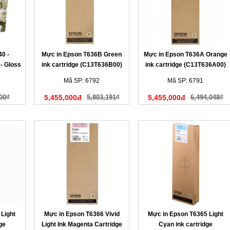
0 -
Mực in Epson T636B Green
Mực in Epson T636A Orange
- Gloss
ink cartridge (C13T636B00)
ink cartridge (C13T636A00)
ridge
Mã SP: 6792
Mã SP: 6791
00₫
5,455,000đ
5,803,191₫
5,455,000đ
6,494,048₫
Light
Mực in Epson T6366 Vivid
Mực in Epson T6365 Light
ge
Light Ink Magenta Cartridge
Cyan ink cartridge