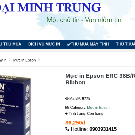
VỤ THU MUA
DICH VỤ MỰC IN
✔️THU MUA MÁY TÍNH
THỦ THUẬ
y In
Mực in Epson
Mực in Epson ERC 38B/R
Ribbon
Mã SP:
6775
Category:
Mực in Epson
Tình trạng: Còn hàng
86,250đ
Hotline:
0903931415