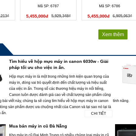
(C13T636600)
(C13T636500)
Mã SP: 6787
Mã SP: 6786
,213₫
5,455,000đ
5,929,348₫
5,455,000đ
6,905,063₫
Xem thêm
Tìm hiểu về hộp mực máy in canon 6030w - Giải
pháp tối ưu cho việc in ấn.
Hộp mực máy in là một trong những linh kiện quan trọng của
máy in, đóng vai trò quyết định đến chất lượng và hiệu suất
của việc in ấn. Trong số các thương hiệu máy in nổi tiếng,
Canon luôn được đánh giá cao về chất lượng sản phẩm cũng
g bài viết này, chúng ta sẽ cùng tìm hiểu về hộp mực máy in canon
tính năng.
dòng sản phẩm được ưa chuộng nhất của Canon và tại sao nó lại là
n ấn.
CHI TIẾT
Mua bán máy in cũ Đà Nẵng
Kho máy in cũ Đại Minh Trung có nhiều chủng loại máy in cũ