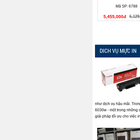
(C13T636700)
Mã SP: 6788
5,455,000đ
6,129
DICH VỤ MỰC IN
như dịch vụ hậu mãi. Tron
6030w - một trong những 
giải pháp tối ưu cho việc i