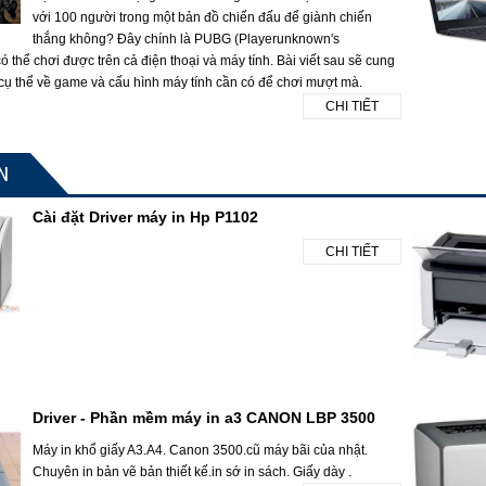
với 100 người trong một bản đồ chiến đấu để giành chiến
thắng không? Đây chính là PUBG (Playerunknown's
 thể chơi được trên cả điện thoại và máy tính. Bài viết sau sẽ cung
 cụ thể về game và cấu hình máy tính cần có để chơi mượt mà.
CHI TIẾT
N
Cài đặt Driver máy in Hp P1102
CHI TIẾT
Driver - Phần mềm máy in a3 CANON LBP 3500
Máy in khổ giấy A3.A4. Canon 3500.cũ máy bãi của nhật.
Chuyên in bản vẽ bản thiết kế.in sớ in sách. Giấy dày .