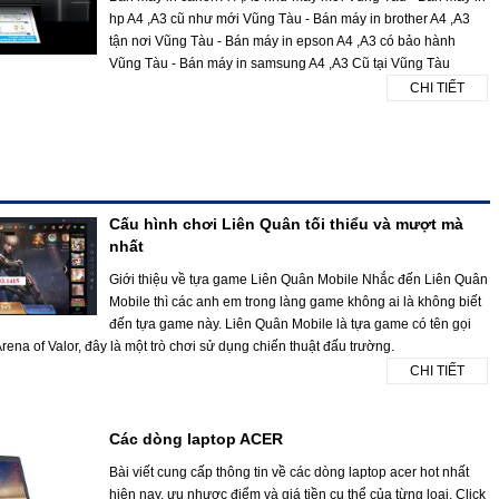
hp A4 ,A3 cũ như mới Vũng Tàu - Bán máy in brother A4 ,A3
tận nơi Vũng Tàu - Bán máy in epson A4 ,A3 có bảo hành
Vũng Tàu - Bán máy in samsung A4 ,A3 Cũ tại Vũng Tàu
CHI TIẾT
Cấu hình chơi Liên Quân tối thiểu và mượt mà
nhất
Giới thiệu về tựa game Liên Quân Mobile Nhắc đến Liên Quân
Mobile thì các anh em trong làng game không ai là không biết
đến tựa game này. Liên Quân Mobile là tựa game có tên gọi
rena of Valor, đây là một trò chơi sử dụng chiến thuật đấu trường.
CHI TIẾT
Các dòng laptop ACER
Bài viết cung cấp thông tin về các dòng laptop acer hot nhất
hiện nay, ưu nhược điểm và giá tiền cụ thể của từng loại. Click