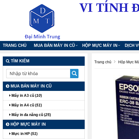
TRANG CHỦ
MUA BÁN MÁY IN CŨ
HỘP MỰC MÁY IN
DỊCH 
TÌM KIẾM
Trang chủ
Hộp Mực Má
MUA BÁN MÁY IN CŨ
Máy in A3 cũ (
10
)
Máy in A4 cũ (
51
)
Máy in đa năng cũ (
25
)
HỘP MỰC MÁY IN
Mực in HP (
51
)