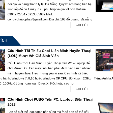
nội địa và hàng thanh lý tại Đà Nẵng. Quý khách hàng liên hệ
trực tiếp để có 1 máy in cũ phù hợp và giá tốt hơn Hotline
0904272754 - 0913555089 Mail:
congtyphuocphat@gmail.com Địa chỉ: 163 đỗ quang, đà nẵng
CHI TIẾT
TÍNH
Cấu Hình Tối Thiểu Chơi Liên Minh Huyền Thoại
(LOL) Mượt Với Giá Sinh Viên
Cấu Hình Chơi Liên Minh Huyền Thoại trên PC – Laptop Để
chơi được LOL trên máy tính, bản phải đảm bảo cấu hình liên
minh huyền thoại theo nhưng yếu tố sau: Cấu hình tối thiểu
ều hành: Windows 7, 8,10 hoặc Windows XP CPU: Bộ vi xử lí 2GHz
Tiếng Anh là A
10GHz ổ trống hoàn toàn DirectX: 9.0c hoặc cao hơn
CHI TIẾT
Cấu Hình Chơi PUBG Trên PC, Laptop, Điện Thoại
2023
Bạn có biết thể loại game bắn súng mà ở đó bạn có thể đấu