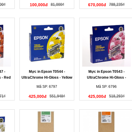
00₫
100,000đ
81,000₫
670,000đ
788,235₫
7 -
Mực in Epson T0544 -
Mực in Epson T0543 -
 - Red
UltraChrome Hi-Gloss - Yellow
UltraChrome Hi-Gloss -
Ink Cartridge
Magenta Ink Cartridge
Mã SP: 6797
Mã SP: 6796
71₫
425,000đ
551,948₫
425,000đ
518,293₫