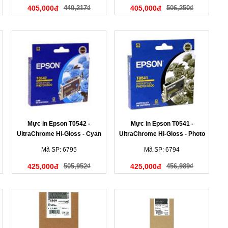
405,000đ
440,217₫
405,000đ
506,250₫
Mực in Epson T0542 -
Mực in Epson T0541 -
UltraChrome Hi-Gloss - Cyan
UltraChrome Hi-Gloss - Photo
Ink Cartridge
Black Ink Cartridge
Mã SP: 6795
Mã SP: 6794
425,000đ
505,952₫
425,000đ
456,989₫