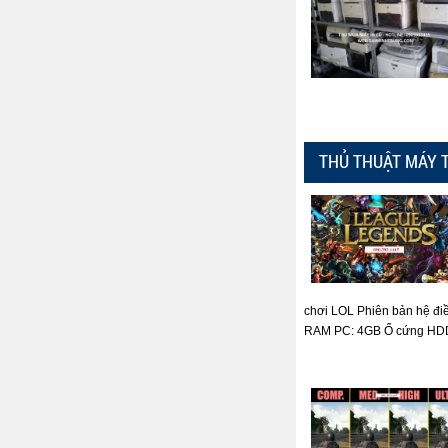
THỦ THUẬT MÁY 
chơi LOL Phiên bản hệ đi
RAM PC: 4GB Ổ cứng HDD: 