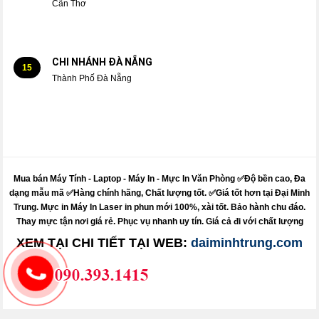
Cần Thơ
CHI NHÁNH ĐÀ NẴNG
15
Thành Phố Đà Nẵng
Mua bán Máy Tính - Laptop - Máy In -
Mực
In Văn Phòng ✅Độ bền cao, Đa
dạng mẫu mã ✅Hàng chính hãng, Chất lượng tốt. ✅Giá tốt hơn tại Đại Minh
Trung.
Mực
in
Máy
In Laser in phun mới 100%, xài tốt. Bảo hành chu đáo.
Thay mực
tận nơi giá rẻ. Phục vụ nhanh uy tín. Giá cả đi với chất lượng
XEM TẠI CHI TIẾT TẠI WEB:
daiminhtrung.com
Sửa máy tính pci - sửa máy in pci - nạp mực in pci
Dolozi - itdolozi