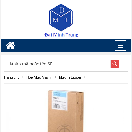
Toggl
navig
TÌM KIẾM
Trang chủ
Hộp Mực Máy In
Mực in Epson