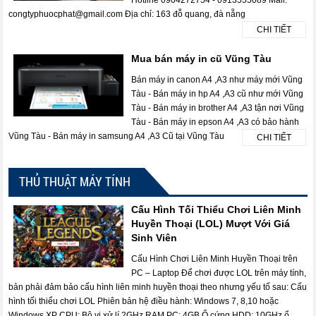
Hotline 0904272754 - 0913555089 Mail:
congtyphuocphat@gmail.com Địa chỉ: 163 đỗ quang, đà nẵng
CHI TIẾT
Mua bán máy in cũ Vũng Tàu
Bán máy in canon A4 ,A3 như máy mới Vũng
Tàu - Bán máy in hp A4 ,A3 cũ như mới Vũng
Tàu - Bán máy in brother A4 ,A3 tận nơi Vũng
Tàu - Bán máy in epson A4 ,A3 có bảo hành
Vũng Tàu - Bán máy in samsung A4 ,A3 Cũ tại Vũng Tàu
CHI TIẾT
THỦ THUẬT MÁY TÍNH
Cấu Hình Tối Thiểu Chơi Liên Minh
Huyền Thoại (LOL) Mượt Với Giá
Sinh Viên
Cấu Hình Chơi Liên Minh Huyền Thoại trên
PC – Laptop Để chơi được LOL trên máy tính,
bản phải đảm bảo cấu hình liên minh huyền thoại theo nhưng yếu tố sau: Cấu
hình tối thiểu chơi LOL Phiên bản hệ điều hành: Windows 7, 8,10 hoặc
Windows XP CPU: Bộ vi xử lí 2GHz RAM PC: 4GB Ổ cứng HDD: 10GHz ổ