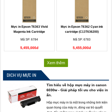
Mực in Epson T6363 Vivid
Mực in Epson T6362 Cyan ink
Magenta Ink Cartridge
cartridge (C13T636200)
(C13T636300)
Mã SP: 6784
Mã SP: 6783
5,455,000đ
5,455,000đ
Xem thêm
DICH VỤ MỰC IN
Tìm hiểu về hộp mực máy in canon
6030w - Giải pháp tối ưu cho việc in
ấn.
Hộp mực máy in là một trong những linh kiện
quan trọng của máy in, đóng vai trò quyết