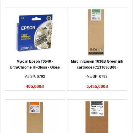
Mực in Epson T0540 -
Mực in Epson T636B Green ink
UltraChrome Hi-Gloss - Gloss
cartridge (C13T636B00)
Optimiser Ink Cartridge
Mã SP: 6793
Mã SP: 6792
405,000đ
5,455,000đ