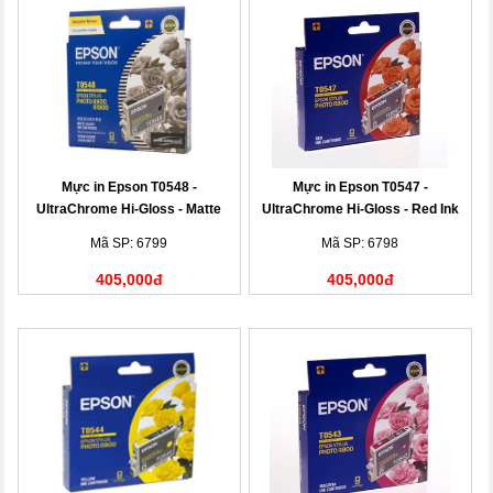
Mực in Epson T0548 -
Mực in Epson T0547 -
UltraChrome Hi-Gloss - Matte
UltraChrome Hi-Gloss - Red Ink
Black Ink Cartridge
Cartridge
Mã SP: 6799
Mã SP: 6798
405,000đ
405,000đ