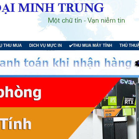
VỤ THU MUA
DICH VỤ MỰC IN
✔️THU MUA MÁY TÍNH
THỦ THUẬ