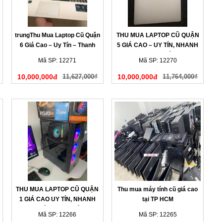
trungThu Mua Laptop Cũ Quận
THU MUA LAPTOP CŨ QUẬN
6 Giá Cao – Uy Tín – Thanh
5 GIÁ CAO – UY TÍN, NHANH
Toán Nhanh
GỌN, THANH TOÁN NGAY
Mã SP: 12271
Mã SP: 12270
10,000,000đ
11,627,000₫
10,000,000đ
11,764,000₫
THU MUA LAPTOP CŨ QUẬN
Thu mua máy tính cũ giá cao
1 GIÁ CAO UY TÍN, NHANH
tại TP HCM
CHÓNG TẠI NHÀ
Mã SP: 12266
Mã SP: 12265