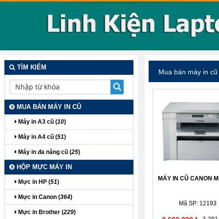
TÌM KIẾM
Mua bán máy in cũ
MUA BÁN MÁY IN CŨ
Máy in A3 cũ (
10
)
Máy in A4 cũ (
51
)
Máy in đa năng cũ (
25
)
HỘP MỰC MÁY IN
MÁY IN CŨ CANON M
Mực in HP (
51
)
Mực in Canon (
364
)
Mã SP: 12193
Mực in Brother (
229
)