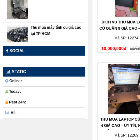
DỊCH VỤ THU MUA 
Thu mua máy tính cũ giá cao
CŨ QUẬN 9 GIÁ CAO –
tại TP HCM
– THANH TOÁN N
Mã SP: 12274
10,000,000đ
11,62
SOCIAL
STATIC
Online:
Today:
Past 24h:
All:
THU MUA LAPTOP C
4 GIÁ CAO – UY TÍN,
CHÓNG, THANH TOÁ
Mã SP: 12269
TAY