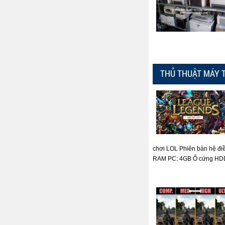
THỦ THUẬT MÁY 
chơi LOL Phiên bản hệ đi
RAM PC: 4GB Ổ cứng HDD: 