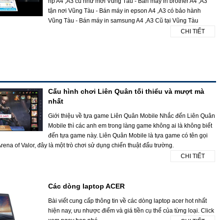
hp A4 ,A3 cũ như mới Vũng Tàu - Bán máy in brother A4 ,A3
tận nơi Vũng Tàu - Bán máy in epson A4 ,A3 có bảo hành
Vũng Tàu - Bán máy in samsung A4 ,A3 Cũ tại Vũng Tàu
CHI TIẾT
Cấu hình chơi Liên Quân tối thiểu và mượt mà
nhất
Giới thiệu về tựa game Liên Quân Mobile Nhắc đến Liên Quân
Mobile thì các anh em trong làng game không ai là không biết
đến tựa game này. Liên Quân Mobile là tựa game có tên gọi
rena of Valor, đây là một trò chơi sử dụng chiến thuật đấu trường.
CHI TIẾT
Các dòng laptop ACER
Bài viết cung cấp thông tin về các dòng laptop acer hot nhất
hiện nay, ưu nhược điểm và giá tiền cụ thể của từng loại. Click