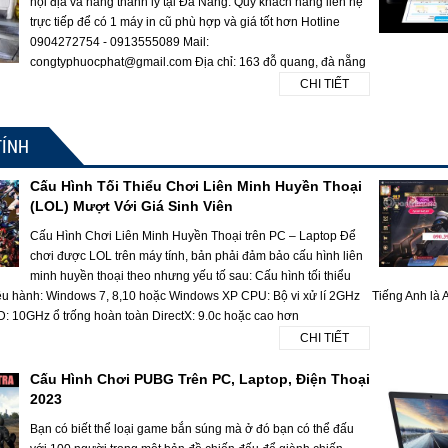
nội địa và hàng thanh lý tại Đà Nẵng. Quý khách hàng liên hệ
trực tiếp để có 1 máy in cũ phù hợp và giá tốt hơn Hotline
0904272754 - 0913555089 Mail:
congtyphuocphat@gmail.com Địa chỉ: 163 đỗ quang, đà nẵng
CHI TIẾT
TÍNH
Cấu Hình Tối Thiểu Chơi Liên Minh Huyền Thoại
(LOL) Mượt Với Giá Sinh Viên
Cấu Hình Chơi Liên Minh Huyền Thoại trên PC – Laptop Để
chơi được LOL trên máy tính, bản phải đảm bảo cấu hình liên
minh huyền thoại theo nhưng yếu tố sau: Cấu hình tối thiểu
ều hành: Windows 7, 8,10 hoặc Windows XP CPU: Bộ vi xử lí 2GHz
Tiếng Anh là A
10GHz ổ trống hoàn toàn DirectX: 9.0c hoặc cao hơn
CHI TIẾT
Cấu Hình Chơi PUBG Trên PC, Laptop, Điện Thoại
2023
Bạn có biết thể loại game bắn súng mà ở đó bạn có thể đấu