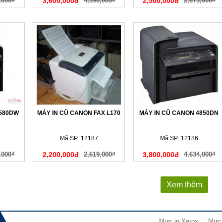
,000₫
3,600,000đ
4,390,000₫
2,500,000đ
2,873,000₫
4580DW
MÁY IN CŨ CANON FAX L170
MÁY IN CŨ CANON 4850DN
Mã SP: 12187
Mã SP: 12186
,000₫
2,200,000đ
2,619,000₫
3,800,000đ
4,634,000₫
Xem thêm
Mực in Xerox
Mực 