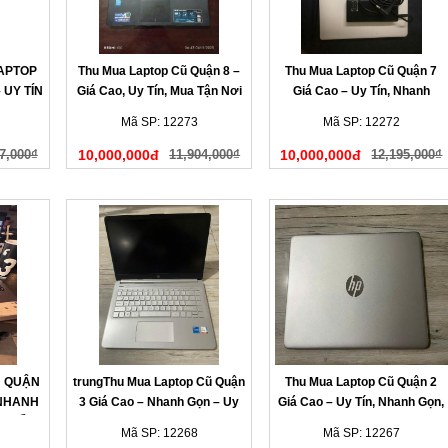
LAPTOP
Thu Mua Laptop Cũ Quận 8 –
Thu Mua Laptop Cũ Quận 7
 UY TÍN
Giá Cao, Uy Tín, Mua Tận Nơi
Giá Cao – Uy Tín, Nhanh
HANH
Chóng, Có Mặt Tận Nơi
Mã SP: 12273
Mã SP: 12272
7,000₫
10,000,000đ
11,904,000₫
10,000,000đ
12,195,000₫
Ũ QUẬN
trungThu Mua Laptop Cũ Quận
Thu Mua Laptop Cũ Quận 2
 NHANH
3 Giá Cao – Nhanh Gọn – Uy
Giá Cao – Uy Tín, Nhanh Gọn,
N LIỀN
Tín Tại Nhà
Có Mặt Sau 15 Phút
Mã SP: 12268
Mã SP: 12267