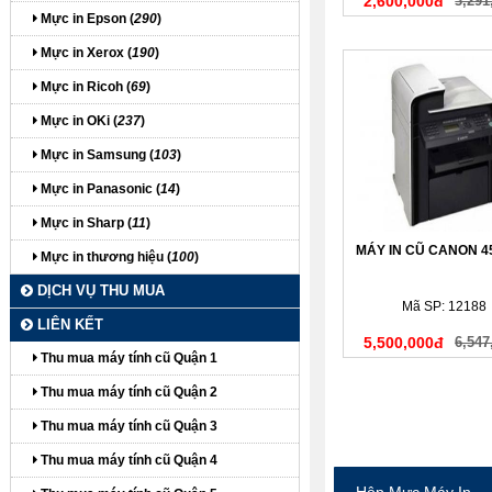
2,600,000đ
3,291
Mực in Epson (
290
)
Mực in Xerox (
190
)
Mực in Ricoh (
69
)
Mực in OKi (
237
)
Mực in Samsung (
103
)
Mực in Panasonic (
14
)
Mực in Sharp (
11
)
MÁY IN CŨ CANON 
Mực in thương hiệu (
100
)
DỊCH VỤ THU MUA
Mã SP: 12188
LIÊN KẾT
5,500,000đ
6,547
Thu mua máy tính cũ Quận 1
Thu mua máy tính cũ Quận 2
Thu mua máy tính cũ Quận 3
Thu mua máy tính cũ Quận 4
Hộp Mực Máy In