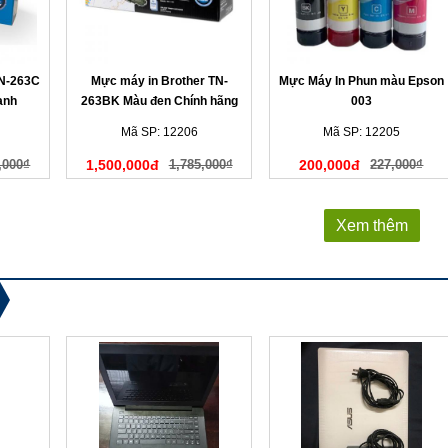
TN-263C
Mực máy in Brother TN-
Mực Máy In Phun màu Epson
anh
263BK Màu đen Chính hãng
003
Mã SP: 12206
Mã SP: 12205
,000₫
1,500,000đ
1,785,000₫
200,000đ
227,000₫
Xem thêm