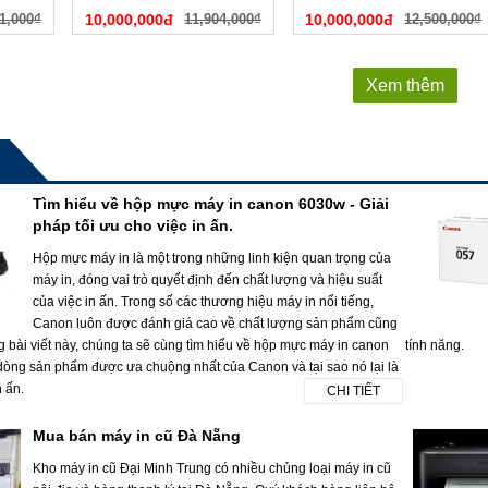
1,000₫
10,000,000đ
11,904,000₫
10,000,000đ
12,500,000₫
Xem thêm
Tìm hiểu về hộp mực máy in canon 6030w - Giải
pháp tối ưu cho việc in ấn.
Hộp mực máy in là một trong những linh kiện quan trọng của
máy in, đóng vai trò quyết định đến chất lượng và hiệu suất
của việc in ấn. Trong số các thương hiệu máy in nổi tiếng,
Canon luôn được đánh giá cao về chất lượng sản phẩm cũng
g bài viết này, chúng ta sẽ cùng tìm hiểu về hộp mực máy in canon
tính năng.
dòng sản phẩm được ưa chuộng nhất của Canon và tại sao nó lại là
n ấn.
CHI TIẾT
Mua bán máy in cũ Đà Nẵng
Kho máy in cũ Đại Minh Trung có nhiều chủng loại máy in cũ