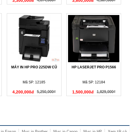
3,300,000đ
4,074,000₫
3,800,000đ
4,367,000₫
MÁY IN HP PRO 225DW CŨ
HP LASERJET PRO P1566
Mã SP: 12185
Mã SP: 12184
4,200,000đ
5,250,000₫
1,500,000đ
1,829,000₫
in Epson
Mực in Brother
Mực in Canon
Mực in HP
Xem tất cả