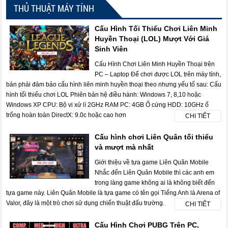
THỦ THUẬT MÁY TÍNH
Cấu Hình Tối Thiểu Chơi Liên Minh
Huyền Thoại (LOL) Mượt Với Giá
Sinh Viên
Cấu Hình Chơi Liên Minh Huyền Thoại trên
PC – Laptop Để chơi được LOL trên máy tính,
bản phải đảm bảo cấu hình liên minh huyền thoại theo nhưng yếu tố sau: Cấu
hình tối thiểu chơi LOL Phiên bản hệ điều hành: Windows 7, 8,10 hoặc
Windows XP CPU: Bộ vi xử lí 2GHz RAM PC: 4GB Ổ cứng HDD: 10GHz ổ
trống hoàn toàn DirectX: 9.0c hoặc cao hơn
CHI TIẾT
Cấu hình chơi Liên Quân tối thiểu
và mượt mà nhất
Giới thiệu về tựa game Liên Quân Mobile
Nhắc đến Liên Quân Mobile thì các anh em
trong làng game không ai là không biết đến
tựa game này. Liên Quân Mobile là tựa game có tên gọi Tiếng Anh là Arena of
Valor, đây là một trò chơi sử dụng chiến thuật đấu trường.
CHI TIẾT
Cấu Hình Chơi PUBG Trên PC,