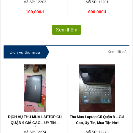
Mã SP: 12203
Mã SP: 12201
100,000đ
600,000đ
Xem thêm
Xem tất cả
Dịch vụ thu mua
DỊCH VỤ THU MUA LAPTOP CŨ
Thu Mua Laptop Cũ Quận 8 – Giá
QUẬN 9 GIÁ CAO – UY TÍN –
Cao, Uy Tín, Mua Tận Nơi
THANH TOÁN NHANH
Mã SP: 12274
Mã SP: 12273