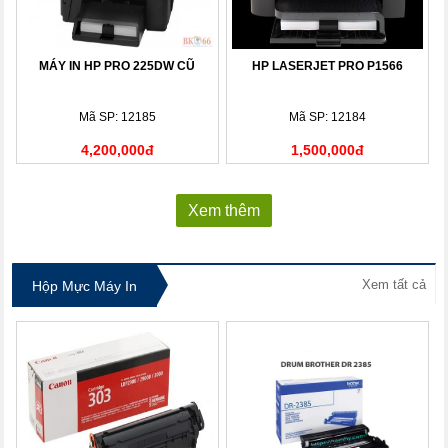
MÁY IN HP PRO 225DW CŨ
HP LASERJET PRO P1566
Mã SP: 12185
Mã SP: 12184
4,200,000đ
1,500,000đ
Xem thêm
Xem tất cả
Hộp Mực Máy In