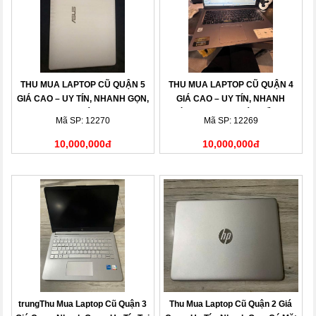
THU MUA LAPTOP CŨ QUẬN 5
THU MUA LAPTOP CŨ QUẬN 4
GIÁ CAO – UY TÍN, NHANH GỌN,
GIÁ CAO – UY TÍN, NHANH
THANH TOÁN NGAY
CHÓNG, THANH TOÁN LIỀN TAY
Mã SP: 12270
Mã SP: 12269
10,000,000đ
10,000,000đ
trungThu Mua Laptop Cũ Quận 3
Thu Mua Laptop Cũ Quận 2 Giá