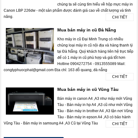
chúng ta sẽ cùng tìm hiểu về hộp mực máy in
Canon LBP 226dw - một sản phẩm được đánh giá cao về chất lượng và tính
năng.
CHI TIẾT
Mua bán máy in cũ Đà Nẵng
Kho máy in cũ Đại Minh Trung có nhiều
chủng loại máy in cũ nội địa và hàng thanh lý
tại Đà Nẵng. Quý khách hàng liên hệ trực tiếp
để có 1 máy in cũ phù hợp và giá tốt hơn
Hotline 0904272754 - 0913555089 Mail:
congtyphuocphat@gmail.com Địa chỉ: 163 đỗ quang, đà nẵng
CHI TIẾT
Mua bán máy in cũ Vũng Tàu
Bán máy in canon A4 ,A3 như máy mới Vũng
Tàu - Bán máy in hp A4 ,A3 cũ như mới Vũng
Tàu - Bán máy in brother A4 ,A3 tận nơi Vũng
Tàu - Bán máy in epson A4 ,A3 có bảo hành
Vũng Tàu - Bán máy in samsung A4 ,A3 Cũ tại Vũng Tàu
CHI TIẾT