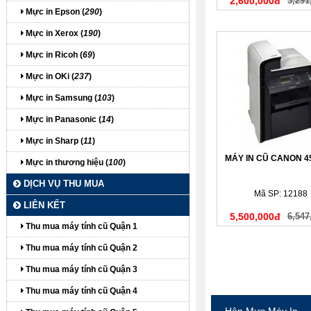
2,600,000đ
3,291
Mực in Epson (
290
)
Mực in Xerox (
190
)
Mực in Ricoh (
69
)
Mực in OKi (
237
)
Mực in Samsung (
103
)
Mực in Panasonic (
14
)
Mực in Sharp (
11
)
MÁY IN CŨ CANON 
Mực in thương hiệu (
100
)
DỊCH VỤ THU MUA
Mã SP: 12188
LIÊN KẾT
5,500,000đ
6,547
Thu mua máy tính cũ Quận 1
Thu mua máy tính cũ Quận 2
Thu mua máy tính cũ Quận 3
Thu mua máy tính cũ Quận 4
Hộp Mực Máy In