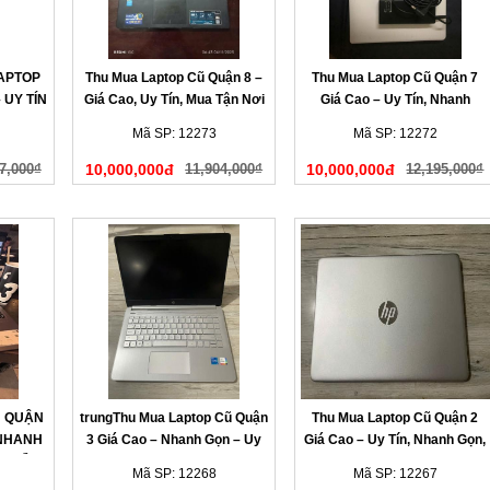
LAPTOP
Thu Mua Laptop Cũ Quận 8 –
Thu Mua Laptop Cũ Quận 7
 UY TÍN
Giá Cao, Uy Tín, Mua Tận Nơi
Giá Cao – Uy Tín, Nhanh
HANH
Chóng, Có Mặt Tận Nơi
Mã SP: 12273
Mã SP: 12272
7,000₫
10,000,000đ
11,904,000₫
10,000,000đ
12,195,000₫
Ũ QUẬN
trungThu Mua Laptop Cũ Quận
Thu Mua Laptop Cũ Quận 2
 NHANH
3 Giá Cao – Nhanh Gọn – Uy
Giá Cao – Uy Tín, Nhanh Gọn,
N LIỀN
Tín Tại Nhà
Có Mặt Sau 15 Phút
Mã SP: 12268
Mã SP: 12267