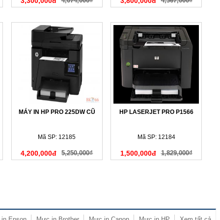
3,300,000đ
4,074,000₫
3,800,000đ
4,367,000₫
MÁY IN HP PRO 225DW CŨ
HP LASERJET PRO P1566
Mã SP: 12185
Mã SP: 12184
4,200,000đ
5,250,000₫
1,500,000đ
1,829,000₫
in Epson
Mực in Brother
Mực in Canon
Mực in HP
Xem tất cả