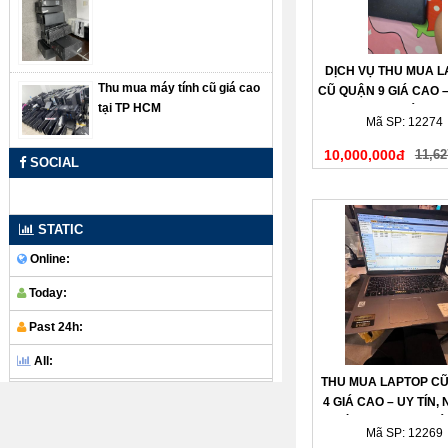
DỊCH VỤ THU MUA 
Thu mua máy tính cũ giá cao
CŨ QUẬN 9 GIÁ CAO –
tại TP HCM
– THANH TOÁN N
Mã SP: 12274
10,000,000đ
11,62
SOCIAL
STATIC
Online:
Today:
Past 24h:
All:
THU MUA LAPTOP C
4 GIÁ CAO – UY TÍN,
CHÓNG, THANH TOÁ
Mã SP: 12269
TAY