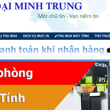
VỤ THU MUA
DICH VỤ MỰC IN
✔️THU MUA MÁY TÍNH
THỦ THUẬ