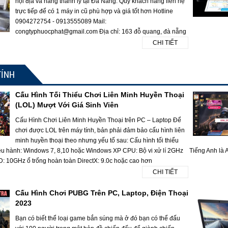
nội địa và hàng thanh lý tại Đà Nẵng. Quý khách hàng liên hệ
trực tiếp để có 1 máy in cũ phù hợp và giá tốt hơn Hotline
0904272754 - 0913555089 Mail:
congtyphuocphat@gmail.com Địa chỉ: 163 đỗ quang, đà nẵng
CHI TIẾT
TÍNH
Cấu Hình Tối Thiểu Chơi Liên Minh Huyền Thoại
(LOL) Mượt Với Giá Sinh Viên
Cấu Hình Chơi Liên Minh Huyền Thoại trên PC – Laptop Để
chơi được LOL trên máy tính, bản phải đảm bảo cấu hình liên
minh huyền thoại theo nhưng yếu tố sau: Cấu hình tối thiểu
ều hành: Windows 7, 8,10 hoặc Windows XP CPU: Bộ vi xử lí 2GHz
Tiếng Anh là A
10GHz ổ trống hoàn toàn DirectX: 9.0c hoặc cao hơn
CHI TIẾT
Cấu Hình Chơi PUBG Trên PC, Laptop, Điện Thoại
2023
Bạn có biết thể loại game bắn súng mà ở đó bạn có thể đấu