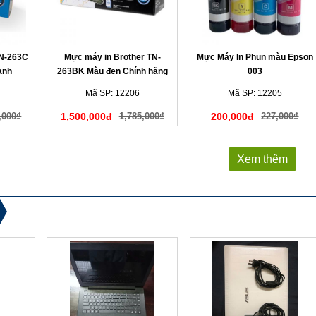
TN-263C
Mực máy in Brother TN-
Mực Máy In Phun màu Epson
anh
263BK Màu đen Chính hãng
003
Mã SP: 12206
Mã SP: 12205
,000₫
1,500,000đ
1,785,000₫
200,000đ
227,000₫
Xem thêm