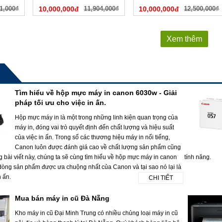
1,000₫
10,000,000đ
11,904,000₫
10,000,000đ
12,500,000₫
Xem thêm
Tìm hiểu về hộp mực máy in canon 6030w - Giải
pháp tối ưu cho việc in ấn.
Hộp mực máy in là một trong những linh kiện quan trọng của
máy in, đóng vai trò quyết định đến chất lượng và hiệu suất
của việc in ấn. Trong số các thương hiệu máy in nổi tiếng,
Canon luôn được đánh giá cao về chất lượng sản phẩm cũng
g bài viết này, chúng ta sẽ cùng tìm hiểu về hộp mực máy in canon
tính năng.
dòng sản phẩm được ưa chuộng nhất của Canon và tại sao nó lại là
n ấn.
CHI TIẾT
Mua bán máy in cũ Đà Nẵng
Kho máy in cũ Đại Minh Trung có nhiều chủng loại máy in cũ