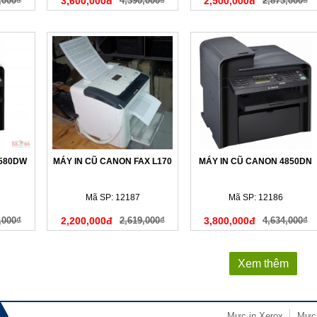
,000₫
3,600,000đ
4,390,000₫
2,500,000đ
2,873,000₫
4580DW
MÁY IN CŨ CANON FAX L170
MÁY IN CŨ CANON 4850DN
Mã SP: 12187
Mã SP: 12186
,000₫
2,200,000đ
2,619,000₫
3,800,000đ
4,634,000₫
Xem thêm
Mực in Xerox
Mực 