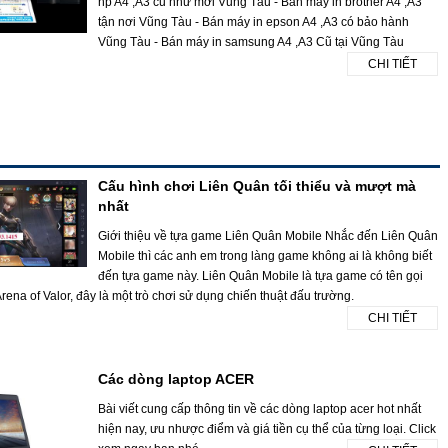
hp A4 ,A3 cũ như mới Vũng Tàu - Bán máy in brother A4 ,A3
tận nơi Vũng Tàu - Bán máy in epson A4 ,A3 có bảo hành
Vũng Tàu - Bán máy in samsung A4 ,A3 Cũ tại Vũng Tàu
CHI TIẾT
Cấu hình chơi Liên Quân tối thiểu và mượt mà
nhất
Giới thiệu về tựa game Liên Quân Mobile Nhắc đến Liên Quân
Mobile thì các anh em trong làng game không ai là không biết
đến tựa game này. Liên Quân Mobile là tựa game có tên gọi
rena of Valor, đây là một trò chơi sử dụng chiến thuật đấu trường.
CHI TIẾT
Các dòng laptop ACER
Bài viết cung cấp thông tin về các dòng laptop acer hot nhất
hiện nay, ưu nhược điểm và giá tiền cụ thể của từng loại. Click