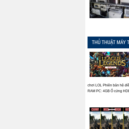
THỦ THUẬT MÁY 
chơi LOL Phiên bản hệ đi
RAM PC: 4GB Ổ cứng HDD: 