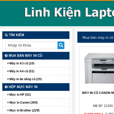
TÌM KIẾM
Mua bán máy in cũ
MUA BÁN MÁY IN CŨ
Máy in A3 cũ (
10
)
Máy in A4 cũ (
51
)
Máy in đa năng cũ (
25
)
HỘP MỰC MÁY IN
MÁY IN CŨ CANON M
Mực in HP (
51
)
Mực in Canon (
364
)
Mã SP: 12193
Mực in Brother (
229
)