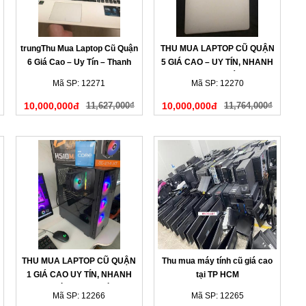
trungThu Mua Laptop Cũ Quận
THU MUA LAPTOP CŨ QUẬN
6 Giá Cao – Uy Tín – Thanh
5 GIÁ CAO – UY TÍN, NHANH
Toán Nhanh
GỌN, THANH TOÁN NGAY
Mã SP: 12271
Mã SP: 12270
10,000,000đ
11,627,000₫
10,000,000đ
11,764,000₫
THU MUA LAPTOP CŨ QUẬN
Thu mua máy tính cũ giá cao
1 GIÁ CAO UY TÍN, NHANH
tại TP HCM
CHÓNG TẠI NHÀ
Mã SP: 12266
Mã SP: 12265