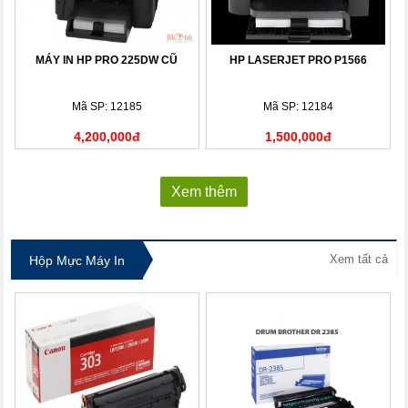
MÁY IN HP PRO 225DW CŨ
HP LASERJET PRO P1566
Mã SP: 12185
Mã SP: 12184
4,200,000đ
1,500,000đ
Xem thêm
Xem tất cả
Hộp Mực Máy In