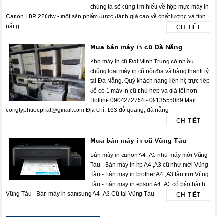
chúng ta sẽ cùng tìm hiểu về hộp mực máy in
Canon LBP 226dw - một sản phẩm được đánh giá cao về chất lượng và tính
năng.
CHI TIẾT
Mua bán máy in cũ Đà Nẵng
Kho máy in cũ Đại Minh Trung có nhiều
chủng loại máy in cũ nội địa và hàng thanh lý
tại Đà Nẵng. Quý khách hàng liên hệ trực tiếp
để có 1 máy in cũ phù hợp và giá tốt hơn
Hotline 0904272754 - 0913555089 Mail:
congtyphuocphat@gmail.com Địa chỉ: 163 đỗ quang, đà nẵng
CHI TIẾT
Mua bán máy in cũ Vũng Tàu
Bán máy in canon A4 ,A3 như máy mới Vũng
Tàu - Bán máy in hp A4 ,A3 cũ như mới Vũng
Tàu - Bán máy in brother A4 ,A3 tận nơi Vũng
Tàu - Bán máy in epson A4 ,A3 có bảo hành
Vũng Tàu - Bán máy in samsung A4 ,A3 Cũ tại Vũng Tàu
CHI TIẾT