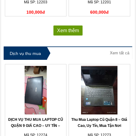
Mã SP: 12203
Mã SP: 12201
100,000đ
600,000đ
Xem thêm
Xem tất cả
Dịch vụ thu mua
DỊCH VỤ THU MUA LAPTOP CŨ
Thu Mua Laptop Cũ Quận 8 – Giá
QUẬN 9 GIÁ CAO – UY TÍN –
Cao, Uy Tín, Mua Tận Nơi
THANH TOÁN NHANH
Mã SP: 12274
Mã SP: 12273