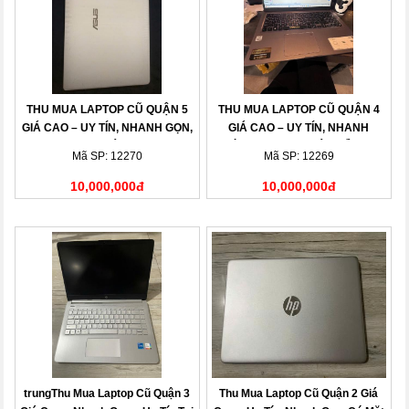
THU MUA LAPTOP CŨ QUẬN 5
THU MUA LAPTOP CŨ QUẬN 4
GIÁ CAO – UY TÍN, NHANH GỌN,
GIÁ CAO – UY TÍN, NHANH
THANH TOÁN NGAY
CHÓNG, THANH TOÁN LIỀN TAY
Mã SP: 12270
Mã SP: 12269
10,000,000đ
10,000,000đ
trungThu Mua Laptop Cũ Quận 3
Thu Mua Laptop Cũ Quận 2 Giá