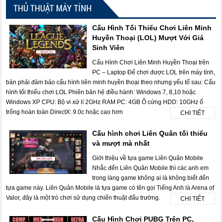
THỦ THUẬT MÁY TÍNH
Cấu Hình Tối Thiểu Chơi Liên Minh
Huyền Thoại (LOL) Mượt Với Giá
Sinh Viên
Cấu Hình Chơi Liên Minh Huyền Thoại trên
PC – Laptop Để chơi được LOL trên máy tính,
bản phải đảm bảo cấu hình liên minh huyền thoại theo nhưng yếu tố sau: Cấu
hình tối thiểu chơi LOL Phiên bản hệ điều hành: Windows 7, 8,10 hoặc
Windows XP CPU: Bộ vi xử lí 2GHz RAM PC: 4GB Ổ cứng HDD: 10GHz ổ
trống hoàn toàn DirectX: 9.0c hoặc cao hơn
CHI TIẾT
Cấu hình chơi Liên Quân tối thiểu
và mượt mà nhất
Giới thiệu về tựa game Liên Quân Mobile
Nhắc đến Liên Quân Mobile thì các anh em
trong làng game không ai là không biết đến
tựa game này. Liên Quân Mobile là tựa game có tên gọi Tiếng Anh là Arena of
Valor, đây là một trò chơi sử dụng chiến thuật đấu trường.
CHI TIẾT
Cấu Hình Chơi PUBG Trên PC,