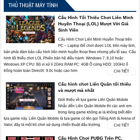
THỦ THUẬT MÁY TÍNH
Cấu Hình Tối Thiểu Chơi Liên Minh
Huyền Thoại (LOL) Mượt Với Giá
Sinh Viên
Cấu Hình Chơi Liên Minh Huyền Thoại trên
PC – Laptop Để chơi được LOL trên máy tính,
bản phải đảm bảo cấu hình liên minh huyền thoại theo nhưng yếu tố sau: Cấu
hình tối thiểu chơi LOL Phiên bản hệ điều hành: Windows 7, 8,10 hoặc
Windows XP CPU: Bộ vi xử lí 2GHz RAM PC: 4GB Ổ cứng HDD: 10GHz ổ
trống hoàn toàn DirectX: 9.0c hoặc cao hơn
CHI TIẾT
Cấu hình chơi Liên Quân tối thiểu
và mượt mà nhất
Giới thiệu về tựa game Liên Quân Mobile
Nhắc đến Liên Quân Mobile thì các anh em
trong làng game không ai là không biết đến
tựa game này. Liên Quân Mobile là tựa game có tên gọi Tiếng Anh là Arena of
Valor, đây là một trò chơi sử dụng chiến thuật đấu trường.
CHI TIẾT
Cấu Hình Chơi PUBG Trên PC,