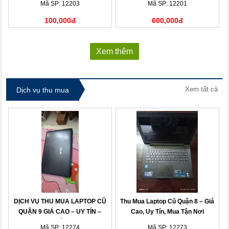
Mã SP: 12203
Mã SP: 12201
100,000đ
600,000đ
Xem thêm
Xem tất cả
Dịch vụ thu mua
DỊCH VỤ THU MUA LAPTOP CŨ
Thu Mua Laptop Cũ Quận 8 – Giá
QUẬN 9 GIÁ CAO – UY TÍN –
Cao, Uy Tín, Mua Tận Nơi
THANH TOÁN NHANH
Mã SP: 12274
Mã SP: 12273