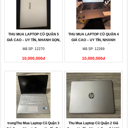
THU MUA LAPTOP CŨ QUẬN 5
THU MUA LAPTOP CŨ QUẬN 4
GIÁ CAO – UY TÍN, NHANH GỌN,
GIÁ CAO – UY TÍN, NHANH
THANH TOÁN NGAY
CHÓNG, THANH TOÁN LIỀN TAY
Mã SP: 12270
Mã SP: 12269
10,000,000đ
10,000,000đ
trungThu Mua Laptop Cũ Quận 3
Thu Mua Laptop Cũ Quận 2 Giá