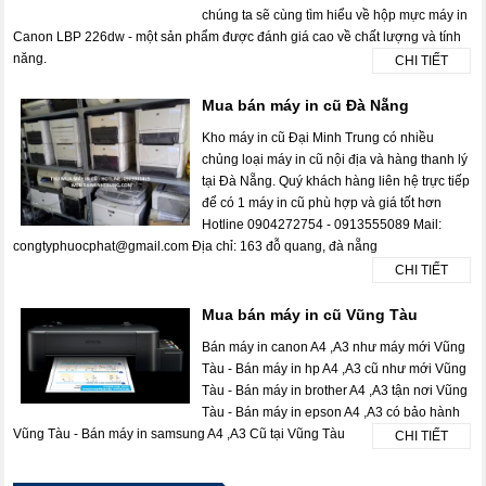
chúng ta sẽ cùng tìm hiểu về hộp mực máy in
Canon LBP 226dw - một sản phẩm được đánh giá cao về chất lượng và tính
năng.
CHI TIẾT
Mua bán máy in cũ Đà Nẵng
Kho máy in cũ Đại Minh Trung có nhiều
chủng loại máy in cũ nội địa và hàng thanh lý
tại Đà Nẵng. Quý khách hàng liên hệ trực tiếp
để có 1 máy in cũ phù hợp và giá tốt hơn
Hotline 0904272754 - 0913555089 Mail:
congtyphuocphat@gmail.com Địa chỉ: 163 đỗ quang, đà nẵng
CHI TIẾT
Mua bán máy in cũ Vũng Tàu
Bán máy in canon A4 ,A3 như máy mới Vũng
Tàu - Bán máy in hp A4 ,A3 cũ như mới Vũng
Tàu - Bán máy in brother A4 ,A3 tận nơi Vũng
Tàu - Bán máy in epson A4 ,A3 có bảo hành
Vũng Tàu - Bán máy in samsung A4 ,A3 Cũ tại Vũng Tàu
CHI TIẾT