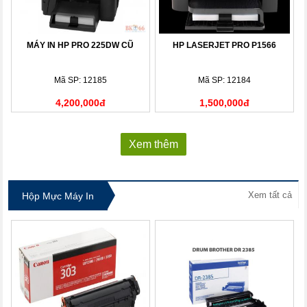
MÁY IN HP PRO 225DW CŨ
HP LASERJET PRO P1566
Mã SP: 12185
Mã SP: 12184
4,200,000đ
1,500,000đ
Xem thêm
Xem tất cả
Hộp Mực Máy In