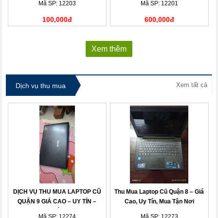
Mã SP: 12203
Mã SP: 12201
100,000đ
600,000đ
Xem thêm
Xem tất cả
Dịch vụ thu mua
DỊCH VỤ THU MUA LAPTOP CŨ
Thu Mua Laptop Cũ Quận 8 – Giá
QUẬN 9 GIÁ CAO – UY TÍN –
Cao, Uy Tín, Mua Tận Nơi
THANH TOÁN NHANH
Mã SP: 12274
Mã SP: 12273