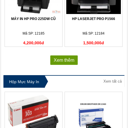
MÁY IN HP PRO 225DW CŨ
HP LASERJET PRO P1566
Mã SP: 12185
Mã SP: 12184
4,200,000đ
1,500,000đ
Xem thêm
Xem tất cả
Hộp Mực Máy In