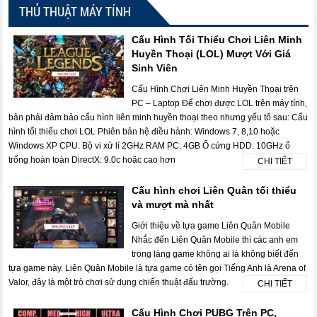
THỦ THUẬT MÁY TÍNH
Cấu Hình Tối Thiểu Chơi Liên Minh
Huyền Thoại (LOL) Mượt Với Giá
Sinh Viên
Cấu Hình Chơi Liên Minh Huyền Thoại trên
PC – Laptop Để chơi được LOL trên máy tính,
bản phải đảm bảo cấu hình liên minh huyền thoại theo nhưng yếu tố sau: Cấu
hình tối thiểu chơi LOL Phiên bản hệ điều hành: Windows 7, 8,10 hoặc
Windows XP CPU: Bộ vi xử lí 2GHz RAM PC: 4GB Ổ cứng HDD: 10GHz ổ
trống hoàn toàn DirectX: 9.0c hoặc cao hơn
CHI TIẾT
Cấu hình chơi Liên Quân tối thiểu
và mượt mà nhất
Giới thiệu về tựa game Liên Quân Mobile
Nhắc đến Liên Quân Mobile thì các anh em
trong làng game không ai là không biết đến
tựa game này. Liên Quân Mobile là tựa game có tên gọi Tiếng Anh là Arena of
Valor, đây là một trò chơi sử dụng chiến thuật đấu trường.
CHI TIẾT
Cấu Hình Chơi PUBG Trên PC,