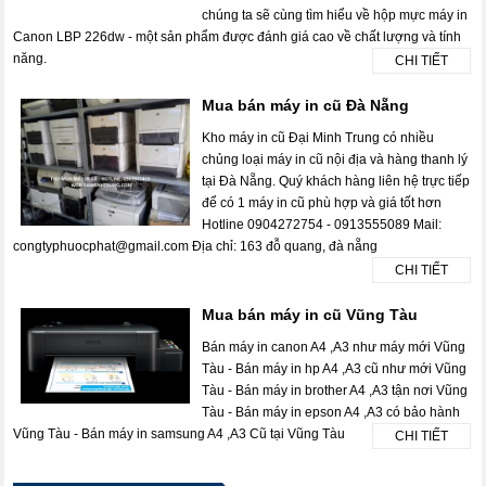
chúng ta sẽ cùng tìm hiểu về hộp mực máy in
Canon LBP 226dw - một sản phẩm được đánh giá cao về chất lượng và tính
năng.
CHI TIẾT
Mua bán máy in cũ Đà Nẵng
Kho máy in cũ Đại Minh Trung có nhiều
chủng loại máy in cũ nội địa và hàng thanh lý
tại Đà Nẵng. Quý khách hàng liên hệ trực tiếp
để có 1 máy in cũ phù hợp và giá tốt hơn
Hotline 0904272754 - 0913555089 Mail:
congtyphuocphat@gmail.com Địa chỉ: 163 đỗ quang, đà nẵng
CHI TIẾT
Mua bán máy in cũ Vũng Tàu
Bán máy in canon A4 ,A3 như máy mới Vũng
Tàu - Bán máy in hp A4 ,A3 cũ như mới Vũng
Tàu - Bán máy in brother A4 ,A3 tận nơi Vũng
Tàu - Bán máy in epson A4 ,A3 có bảo hành
Vũng Tàu - Bán máy in samsung A4 ,A3 Cũ tại Vũng Tàu
CHI TIẾT