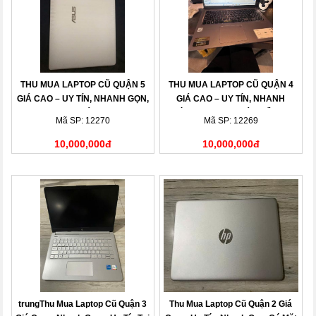
THU MUA LAPTOP CŨ QUẬN 5
THU MUA LAPTOP CŨ QUẬN 4
GIÁ CAO – UY TÍN, NHANH GỌN,
GIÁ CAO – UY TÍN, NHANH
THANH TOÁN NGAY
CHÓNG, THANH TOÁN LIỀN TAY
Mã SP: 12270
Mã SP: 12269
10,000,000đ
10,000,000đ
trungThu Mua Laptop Cũ Quận 3
Thu Mua Laptop Cũ Quận 2 Giá