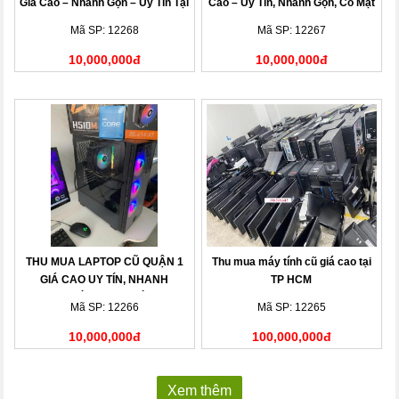
Giá Cao – Nhanh Gọn – Uy Tín Tại
Cao – Uy Tín, Nhanh Gọn, Có Mặt
Nhà
Sau 15 Phút
Mã SP: 12268
Mã SP: 12267
10,000,000đ
10,000,000đ
THU MUA LAPTOP CŨ QUẬN 1
Thu mua máy tính cũ giá cao tại
GIÁ CAO UY TÍN, NHANH
TP HCM
CHÓNG TẠI NHÀ
Mã SP: 12266
Mã SP: 12265
10,000,000đ
100,000,000đ
Xem thêm