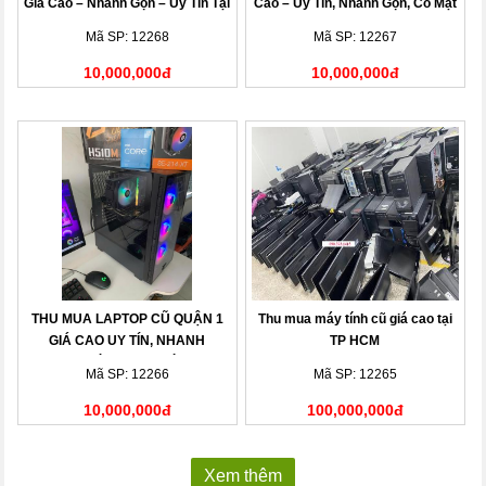
Giá Cao – Nhanh Gọn – Uy Tín Tại
Cao – Uy Tín, Nhanh Gọn, Có Mặt
Nhà
Sau 15 Phút
Mã SP: 12268
Mã SP: 12267
10,000,000đ
10,000,000đ
THU MUA LAPTOP CŨ QUẬN 1
Thu mua máy tính cũ giá cao tại
GIÁ CAO UY TÍN, NHANH
TP HCM
CHÓNG TẠI NHÀ
Mã SP: 12266
Mã SP: 12265
10,000,000đ
100,000,000đ
Xem thêm