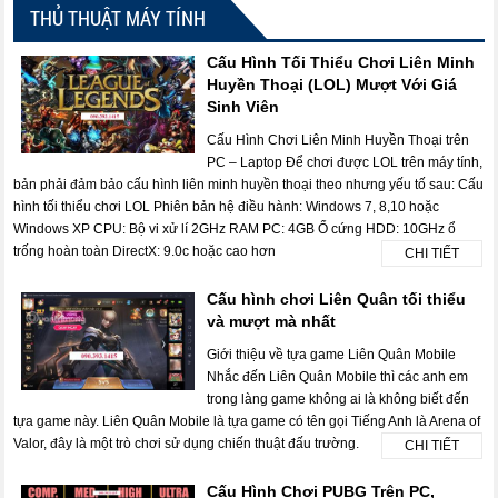
THỦ THUẬT MÁY TÍNH
Cấu Hình Tối Thiểu Chơi Liên Minh
Huyền Thoại (LOL) Mượt Với Giá
Sinh Viên
Cấu Hình Chơi Liên Minh Huyền Thoại trên
PC – Laptop Để chơi được LOL trên máy tính,
bản phải đảm bảo cấu hình liên minh huyền thoại theo nhưng yếu tố sau: Cấu
hình tối thiểu chơi LOL Phiên bản hệ điều hành: Windows 7, 8,10 hoặc
Windows XP CPU: Bộ vi xử lí 2GHz RAM PC: 4GB Ổ cứng HDD: 10GHz ổ
trống hoàn toàn DirectX: 9.0c hoặc cao hơn
CHI TIẾT
Cấu hình chơi Liên Quân tối thiểu
và mượt mà nhất
Giới thiệu về tựa game Liên Quân Mobile
Nhắc đến Liên Quân Mobile thì các anh em
trong làng game không ai là không biết đến
tựa game này. Liên Quân Mobile là tựa game có tên gọi Tiếng Anh là Arena of
Valor, đây là một trò chơi sử dụng chiến thuật đấu trường.
CHI TIẾT
Cấu Hình Chơi PUBG Trên PC,