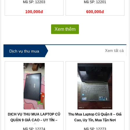
Mã SP: 12203
Mã SP: 12201
100,000đ
600,000đ
Xem thêm
Xem tất cả
Dịch vụ thu mua
DỊCH VỤ THU MUA LAPTOP CŨ
Thu Mua Laptop Cũ Quận 8 – Giá
QUẬN 9 GIÁ CAO – UY TÍN –
Cao, Uy Tín, Mua Tận Nơi
THANH TOÁN NHANH
Mã SP: 12274
Mã SP: 12273