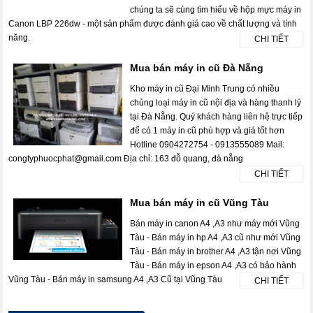
chúng ta sẽ cùng tìm hiểu về hộp mực máy in
Canon LBP 226dw - một sản phẩm được đánh giá cao về chất lượng và tính
năng.
CHI TIẾT
Mua bán máy in cũ Đà Nẵng
Kho máy in cũ Đại Minh Trung có nhiều
chủng loại máy in cũ nội địa và hàng thanh lý
tại Đà Nẵng. Quý khách hàng liên hệ trực tiếp
để có 1 máy in cũ phù hợp và giá tốt hơn
Hotline 0904272754 - 0913555089 Mail:
congtyphuocphat@gmail.com Địa chỉ: 163 đỗ quang, đà nẵng
CHI TIẾT
Mua bán máy in cũ Vũng Tàu
Bán máy in canon A4 ,A3 như máy mới Vũng
Tàu - Bán máy in hp A4 ,A3 cũ như mới Vũng
Tàu - Bán máy in brother A4 ,A3 tận nơi Vũng
Tàu - Bán máy in epson A4 ,A3 có bảo hành
Vũng Tàu - Bán máy in samsung A4 ,A3 Cũ tại Vũng Tàu
CHI TIẾT