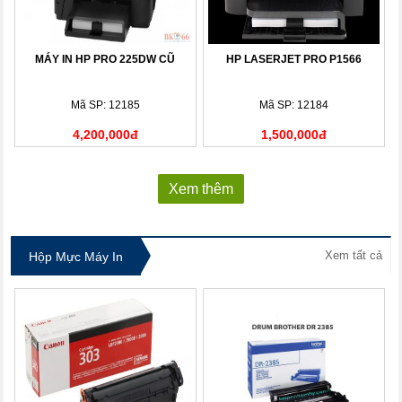
MÁY IN HP PRO 225DW CŨ
HP LASERJET PRO P1566
Mã SP: 12185
Mã SP: 12184
4,200,000đ
1,500,000đ
Xem thêm
Xem tất cả
Hộp Mực Máy In