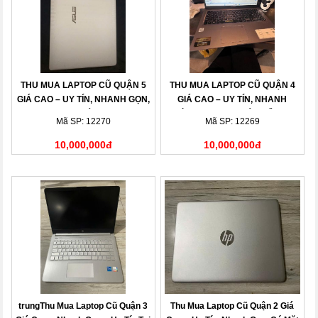
THU MUA LAPTOP CŨ QUẬN 5
THU MUA LAPTOP CŨ QUẬN 4
GIÁ CAO – UY TÍN, NHANH GỌN,
GIÁ CAO – UY TÍN, NHANH
THANH TOÁN NGAY
CHÓNG, THANH TOÁN LIỀN TAY
Mã SP: 12270
Mã SP: 12269
10,000,000đ
10,000,000đ
trungThu Mua Laptop Cũ Quận 3
Thu Mua Laptop Cũ Quận 2 Giá